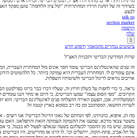
מדיניות חוץ - או"ם. מחתרות - אצ"ל, המנדט הבריטי. זכויות אדם - ממשל 
בשידור זה של תחנת הרדיו המחתרתית "קול ציון הלוחמת" טוען מפקד האצ
לבצע.
talk us
section marker
הדפסה
שלח

ציטוטים נבחרים מהמאמר
חיפוש חדש
שרות המודיעין הבריטי ותכניות האצ"ל
זה שנים שהאינטליג'נס הבריטי עומד חסר אונים מול המחתרת העברית, המ
אינם עומדים לו. המחתרת העברית היא עמוקה ביותר. כל הלהטוטים הידוע
אוייבים נוראים לריגול הבריטי ולשיטותיו השפלות.
נראה, כי כדי לחפות על כשלון חרוץ זה, שעליו דברו כבר ברוגז בפרלמנט הב
הקרובים. "מפי הסוס עצמו" שמעו הבריטים, כי היום או מחר הננו עומדים
הממשלתית. אכן, הפעם האירה ההצלחה פנים לאינטליג'נס הבריטי. הוא יודע
לשרות החשאי, המסתובב זמן כה רב כסומא בארץ קטנה זו?
מה הן, איפוא, כוונותינו, לפי הנחתם של גאוני הריגול הבריטי? אנו רוצי
משטר צבאי מדכא. שמענו את ההנמקה העמוקה הזאת והתפלאנו. האם עד כדי
עצמם, שיש בה מן ההסבר לכשלונם בשעה שנאלצו לפעול לא בבנגל, כי אם ב
על תל-אביב, פתח-תקוה, ירושלים וכו'. לו היינו אז מחרישים, היו הבריטי