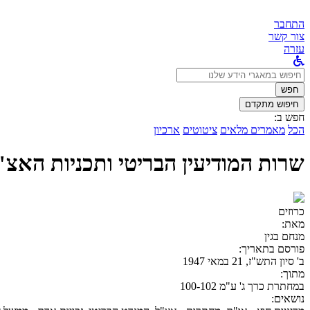
התחבר
צור קשר
עזרה
לחפש
ב:
חפש
חיפוש מתקדם
חפש ב:
הכל
מאמרים מלאים
ציטוטים
ארכיון
שרות המודיעין הבריטי ותכניות האצ"
כרוזים
מאת:
מנחם בגין
פורסם בתאריך:
ב' סיון התש"ז, 21 במאי 1947
מתוך:
במחתרת כרך ג' ע"מ 100-102
נושאים: