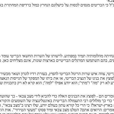
צבאי
"ל כי הבריטים מנסים לכסות על כישלונם הנחרץ כמול ברדיפת המחתרת בא
נחיתה מהלומותיה תמיד במפתיע. לרשותו של השרות החשאי הבריטי עומד מס
ים, בהם השתמשו המרגלים הבריטיים בארצות שונות, אינם מצליחים כאן. כ
ריטי, צווה איש שרות הריגול הבריטי להפיץ, בעזרת רדיו לונדון ושאר מכשיר
 לפוצץ את בנינו של הנציב הבריטי, או את ביתו של המפקד של הגייסות הנ
 לא רק "מה" ו"מתי"; הוא יודע אפילו "למה"; הוא קרא לא רק בתכניות של ה
ם - אומרים הם - לפוצץ את הבנינים האלה כדי להביא לידי מצב צבאי - כך 
 כך מזלזלים רבי התעמולה הבריטית באינטליגנציה של השומעים והקוראים
ארץ-ישראל? כי הרי כל קורא עתון בעולם יודע, שלו רצינו ב"מצב צבאי", 
ם אומרים: הרואים אתם? הטלנו מצב צבאי ומיד פסקו "מעשי הטירור". אות הוא