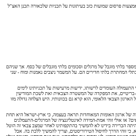
מצעות פרסום שמועות כזב בעיתונות על תכניות שלכאורה תכנן האצ"ל
פר בלתי מוגבל של מרגלים וסכומים בלתי מוגבלים של כסף. אך שניהם
תלי המחתרת בלתי חדירים הם. על המשמר ניצבים נאמנות ומוח - שני
י התעמולה העומדים לרשותו, ידיעות מרעישות על תכניותינו לימים
אצו-בריטיים, את המפקדה של המשטרה הצבאית ואת לשכת המודיעין
ארגון הצבאי הלאומי, הוא קרא גם בכוונותיו. היש הצלחה גדולה מזו
שהועדה של ארגון האומות המאוחדות תראה בעצמה, כי ארץ-ישראל היא תחת
? או אולי זוהי אמת-המידה לאינטליגנציה של המרגלים-התעמלנים
היתה הברירה בידינו לא להמשיך בהתקפותינו לאחר שמצב צבאי זה הוטל
, כי זוהי הדרך לחיסול הטירוריסטים, וצריך להמשיך ללכת בה. אבל