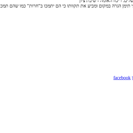
ים. ריכוז האומה - שיבת ציון
ני תימן הגרה במקום ומביע את תקוותו כי הם יתמכו ב"חרות" כמו שהם תמכו
facebook