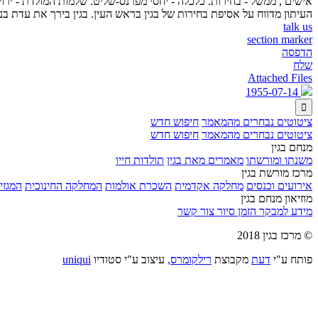
אישים , ממשל - בחירות. כלכלה - יחסי מפרנס-שליט. שלמות המולדת - ירושל
העיתון מדווח על אסיפת בחירות של בגין בראש העין. בגין בירך את עדת ב
talk us
section marker
הדפסה
שלח
Attached Files
1955-07-14

ציטוטים נבחרים מהמאמר
חיפוש חדש
ציטוטים נבחרים מהמאמר
חיפוש חדש
מנחם בגין
משנתו ומורשתו
מאמרים מאת בגין
תולדות חייו
מרכז מורשת בגין
אירועים וכנסים
מחלקה אקדמית
השכרת אולמות
המחלקה החינוכית
המגזין
מוזיאון מנחם בגין
מידע למבקר
הזמן סיור
צור קשר
© מרכז בגין 2018
פותח ע"י
דעת
מקבוצת
רילקומרס,
עיצוב ע"י סטודיו
uniqui