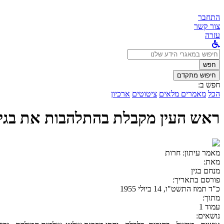
התחבר
צור קשר
עזרה
לחפש
ב:
חפש
חיפוש מתקדם
חפש ב:
הכל
מאמרים מלאים
ציטוטים
ארכיון
ראש העין מקבלת בהתלהבות את בגין
מאמר עיתון:
חרות
מאת:
מנחם בגין
פורסם בתאריך:
כ"ד תמוז התשט"ו, 14 ביולי 1955
מתוך:
עמוד 1
נושאים: