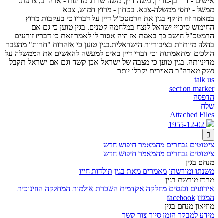
אישים - דוד בן-גוריון, משה דיין, משה שרת. מדינות - ארה"ב, צרפת.
ממשל - יחסי ממשלה-צבא. בטחון - מרוץ חמוש, צבא
במאמר זה תוקף בגין את הרמטכ"ל דיין על דבריו כי בעקבות מרוץ
החימוש סיכויי ישראל לנצח במלחמה קטנים. בגין טוען כי גם אם
הרמטכ"ל חושב כך באמת אז היה אסור לו לאמר זאת כי דבריו זורעים
בהלה מיותרת בציבוריות הישראלית.בגין טוען כי אזהרות "חרות" מהעבר
הולכים ומתאמתות וכי דברי דיין באים למעשה להאשים את הממשלה על
מדיניותה. בגין טוען כי מצבה של ישראל אכן קשה וגם אם ישראל תקבל
נשק מארה"ב האויבים יקבלו יותר.
talk us
section marker
הדפסה
שלח
Attached Files
1955-12-02

ציטוטים נבחרים מהמאמר
חיפוש חדש
ציטוטים נבחרים מהמאמר
חיפוש חדש
מנחם בגין
משנתו ומורשתו
מאמרים מאת בגין
תולדות חייו
מרכז מורשת בגין
אירועים וכנסים
מחלקה אקדמית
השכרת אולמות
המחלקה החינוכית
המגזין
facebook
מוזיאון מנחם בגין
מידע למבקר
הזמן סיור
צור קשר