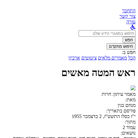
התחבר
צור קשר
עזרה
לחפש
ב:
חפש
חיפוש מתקדם
חפש ב:
הכל
מאמרים מלאים
ציטוטים
ארכיון
ראש המטה מאשים
מאמר עיתון:
חרות
מאת:
מנחם בגין
פורסם בתאריך:
י"ז כסלו התשט"ז, 2 בדצמבר 1955
מתוך:
עמוד 2
נושאים: