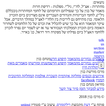
נושאים:
מחתרות - אצ"ל, לח"י, ניל"י. מפלגות - רדיפת חרות
מאמר של בגין על כך שנפילתם ותרומתם של לוחמי המחתרות (ובכללם
ניל"י), לוחמי הבריגדות והגדודים העבריים אינם מצויינים ביום הזכרון
הלאומי. בגין מתייחס גם ליריבות בין הלח"י לאצ"ל במהלך הדברים, אבל
עיקר המאמר הוא על כך שיש להכליל את זכרם של כל הלוחמים לשחרור
האומה ביום הזכרון הממלכתי ושבוודאי עד אז יש לשמר יום נפרד לזכרון
ללוחמי האצ"ל ביום נפילתו של מפקדה דוד רזיאל, כג' באייר.
us
marker
הדפסה
ציטוטים נבחרים מהמאמר
חיפוש חדש
מנחם בגין
שלח
ציטוטים נבחרים מהמאמר
חיפוש חדש
משנתו ומורשתו
מאמרים מאת

בגין
תולדות חייו
מרכז מורשת בגין
אירועים וכנסים
מחלקה אקדמית
השכרת אולמות
המחלקה החינוכית
המגזין
facebook
מוזיאון מנחם בגין
מידע למבקר
הזמן סיור
צור קשר
© מרכז בגין 2018
פותח ע"י
דעת
מקבוצת
רילקומרס,
עיצוב ע"י סטודיו
uniqui