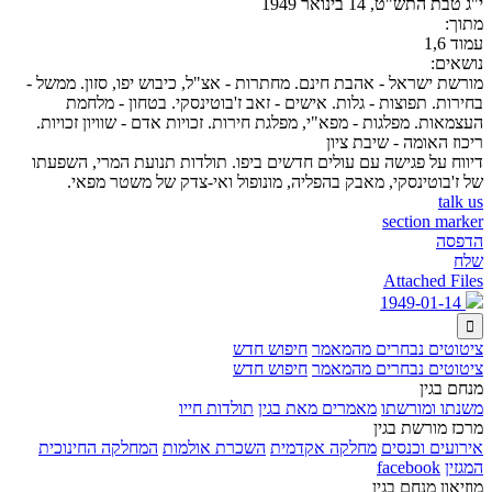
י"ג טבת התש"ט, 14 בינואר 1949
מתוך:
עמוד 1,6
נושאים:
מורשת ישראל - אהבת חינם. מחתרות - אצ"ל, כיבוש יפו, סזון. ממשל -
בחירות. תפוצות - גלות. אישים - זאב ז'בוטינסקי. בטחון - מלחמת
העצמאות. מפלגות - מפא"י, מפלגת חירות. זכויות אדם - שוויון זכויות.
ריכוז האומה - שיבת ציון
דיווח על פגישה עם עולים חדשים ביפו. תולדות תנועת המרי, השפעתו
של ז'בוטינסקי, מאבק בהפליה, מונופול ואי-צדק של משטר מפאי.
talk us
section marker
הדפסה
שלח
Attached Files
1949-01-14

ציטוטים נבחרים מהמאמר
חיפוש חדש
ציטוטים נבחרים מהמאמר
חיפוש חדש
מנחם בגין
משנתו ומורשתו
מאמרים מאת בגין
תולדות חייו
מרכז מורשת בגין
אירועים וכנסים
מחלקה אקדמית
השכרת אולמות
המחלקה החינוכית
המגזין
facebook
מוזיאון מנחם בגין