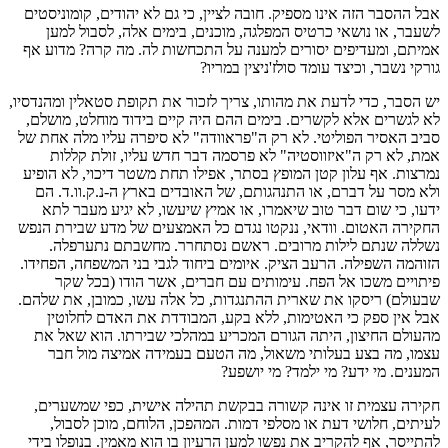
אבל ההסבר הזה אינו מספיק. חובה לציין, כי גם לא יהודים, קומוניסטים
לשעבר, או נושאי כרטיס המפלגה, מוכנים, בימים אלה, לסבול למען
אמיתם, ומעדיפים יסורים למענה על התכחשות לה. מה קרה? מדוע אף
גורקי נשבר, וכיצד עומד סולז'ניצין במריו?
יש הסבר, כדי לדעת את מהותו, צריך לזכור את תקופת סטאלין ומהנדסיו,
לא לגשרים אלא לקשרים. בימים ההם היה קיים בידוד מוחלט, מושלם,
סביב האסיר הפוליטי. לא רק ה"פראוודה" לא סיפרה עליו מלה אחת של
אמת, לא רק ה"איזווסטיה" לא פרסמה דבר חדש עליו, זולת קללות
נמרצות. אף עלון קטן המופץ בסתר, אפילו תחת משטר דיכוי, לא הופיע
ולא מסר על דברם, או התנהגותם, של האובדים בארץ ה-נ.ק.וו.ד. הם
ידעו, כי שום דבר טוב שיאמרו, או אמיץ שיעשו, לא יגיע מעבר לתא
החקירה האטום. וודאי, ננקטו נגדם כל האמצעים של מדע שבירת הנפש
נשללה שנתם לילות מרובים. ראשם נסתחרר. מחשבתם נתערפלה.
הזוהמה השפילה. הרעב הציק. איומים ביחוד לגבי בני המשפחה, הפחידו.
פיתויים משכו אל הפח. עימותים עם חברים, אשר הודו (בכל שקר
שבעולם) ריסקו את שארית ההתנגדות, כל אלה עשו, כמובן, את שלהם.
אבל אין ספק כי האטימות, ללא בקע, המבודדת את האדם לחלוטין
מהעולם החיצון, היתה הגורם המכריע במהלכי שבירתו. הוא שאל את
עצמו, מה בצע בעלותי משאול, מה הטעם בעמידה אמיצה מול חבר
המענים. מי ידע? מי ילמד? מי יושפע?
חקירה עצמית זו אינה קשורה בבקשת תהילה אישית, כפי שמשערים,
לעיתים, חלושי דעת או מסלפי דמות. המהפכן, הלוחם, מוכן לסבול,
להתייסר, אף להקריב את נפשו למען הרעיון בו הוא מאמין. בנופלו בידי