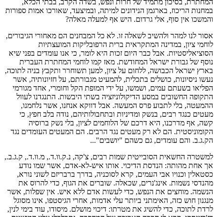
המחתרת, בסיכון מתמיד של חרות ונפש, בשדה הקרב, בבתי הכלא,
במחנות הריכוז, בארגמן הנידונים למיתה, ובמיצעד, שאורכו אמות ספורות
והמשכו אין סוף, אלי גרדום. היש אף למעלה מאלה?
אסור לנו למהר ולהשיב לשאלה זו. לא כל המבחנים הם מאחורי הגיבורים,
לוחמי ציון, במדינה המתקראית ברית הרפובליקות המועצתיות
הסוציאליסטיות. אבל כבר היום זכות היא לומר, כי אנו עומדים בפני שיא
נוסף של גבורת ישראל המחודשת. מאז קמו לוחמי המחתרת העברית
בארץ ישראל הכבושה, ללחום על ציון, למען תשוחרר ותקבץ בניה לתוכה,
נעשו ניסיונות, כושלים בתכלית, להמעיט מגבורתם, על חזיונותיה, אשר
הפליאו בשעתם עמים, ושמשו, על ידי המופת הקל וחומרי, אחד מגורמי
התקופה החשובים במסע הדיקולוניזציה בשתי היבשות. התנגדנו לעוול
ההמעטה, בלי לתבוע פרס המעשה. אבל דווקא אנחנו, אשר נלחמנו,
מעטים כנגד רבים, בנשק ומדיניות ובתחבולותיהם, נודה בלב חפץ, כי
קשה, אף מדרכנו, היא דרכם של הלוחמים לציון, בלי נשק ברוסיה
הקומוניסטית. הם לא רק מעטים נגד הרבים. הם המעטים העומדים נגד
הק.ג.ב. והם עומדים, גם כשהם "יושבים"...
למשטרה החשאית הסובייטית שמות רבים, צ'קה, נ.ק.וו.ד., מ.וו.ד., ק.ג.ב.,
אך אחת מהותה: הנדסת הדיכוי. אותו איש-לא-אדם, אשר שמו נודע
כסטאלין וכנויו אבי העמים, קרא לסוכניה, בדרך ברבריזם לשוני נורא,
מהנדסי נשמות. אינג'נרים, שכאלה. שוברים את הגוף, כדי להרוס את
הנשמה. מוחצים את הנפש, כדי לעשות אדם ללא איש. אין שפלות, אשר
מנגנון חוש כזה, האימתני ביותר עלי אדמות, אחרי הגיסטפו, אינו מסוגל
לרדת לתוכה, כדי להשיג את מטרתו: דיכוי מושלם. מיסודו, עוד בימי לנין,