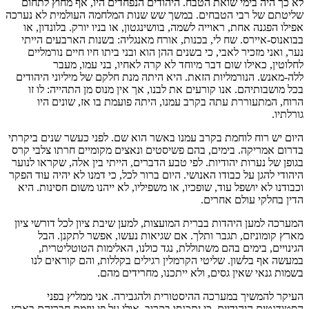
לא כך היה בימי שואת הטבח. היהודים הנפחדים היו, אף מחוץ לתחום
שליטתם של רבי הטבחים. במשך שש שנות המלחמה העולמית לא נערכה
אפילו הפגנה אחת, ראוייה לשמה, בוושינגטון, או בניו יורק. בלונדון, או
בבואנוס-איירס. שח לי, בכנות, אורח מאנגליה: בשנות הארבעים הייתי
נער, ואני מזכיר לאבי, כי בשנים ההן הוא ובני ביתו חיו חיים נורמליים
לחלוטין, כאילו שום דבר מיוחד לא קרה לאחיו, בני עמו, מעבר
ללה-מאנש. הנורמליות הזאת. היא היתה מנת חלקם של מיליוני היהודים
בכל מושבותיהם. אנו קורעים את לבנו, אך אין מנוס מן התהייה: לו זו
הרוח, המתעוררת עתה בקרב עמנו, היתה פועמת בו אז, שונים היו
גורלתיו.
היום יש רוח לוחמת בקרב עמנו באשר הוא שם. לפני כעשר שנים ביקרתי
בדרום אמריקה. בימים, בהם פשיסטים ונאצים מקומיים חרתו צלבי קרס
בגופן של נערות יהודיות. לפי טבע הדברים, הייתי בין אלה, שקראו לנוער
היהודי להגן על כבודו האנושי. היום ברור לכל, כי דמנו לא יהיה עוד הפקר
וכבודנו לא יושפל עוד, שופכיו, או משפיליו, לא ייהנו משום חסינות. היא
הדין בחלקי עולם אחרים.
המערכה למען היהדות בברית המועצות, למען שיבת ציון לכל דורשי ציון
מארץ קומוניזם, תגבר ותלך. אם שגיאות נעשו, אפשר לתקנן. הבל
הגינויים, בימים בהם משתוללת, נגד כולנו, האלימות הטוטליטרית,
במעשה אף בלשון. שליטי הקרמלין רגילים בקללות, והם קוראים לנו
בשמות גנאי שאין גסים, ולא ייתכנו, מחרידים מהם.
העיקר להמשיך במערכה ההיסטורית ולהגבירה. אני ממליץ בפני
הסטודנטים היהודיים, כי יתכנסו בקרוב, אולי על פי יוזמת חבריהם בארץ