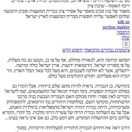
מפ"ם. השקפות חיים - סוציאליזם, קומוניסטים. זכויות אדם - עינויים.
ריכוז האומה - שיבת ציון
מאמר של בגין סביב מאסר של אסירי ציון בברית המועצות וסביב התנועה
שלהם לאפשר עלייה חופשית מברית המועצות לארץ ישראל
talk us
section marker
הדפסה
שלח

ציטוטים נבחרים מהמאמר
חיפוש חדש
המושג קדושה הוא, לכאורה מוחלט. אף על פי כן, נקבעו גם בה מעלות,
על פי מסורת ישראל. הדוגמאות ידועות. ארץ ישראל כולה קדושה.
ירושלים, אשר לא חולקה לשבטים, היא מעל לכל שאר חבלי הארץ. הר
הבית הוא מעליהם. וקודש הקודשים מעל כולם.
כקדושה, כן הגבורה. נראית להיות מושג שלם בייחודו. אבל הוכרו גם
בסולם הגבורה הנפשית. בימי המרד הגואל של החשמונאים, קמו לישראל
גיבורים לאין ספור: יוחדו מכולם האם העבריה ושבעת בניה סרבני
ההשתחוות, מקדשי השם. במלחמות היהודים נגד הרומאים, לתקופתיהן
ומערכותיהן, היתה גבורת יהודה וישראל מהמפליאות בתולדות האנוש,
אבל על נס הועלתה גבורת הרוח של עשרת הרוגי מלכות. כל יהודי, הקורא
עליהם ביום ההתעלות המקדש, חש דמע בלב, גם אם אינו נראה בעינו...
דורנו ראה את חידוש הגבורה היהודית למעלותיה ודרגותיה, במגזר