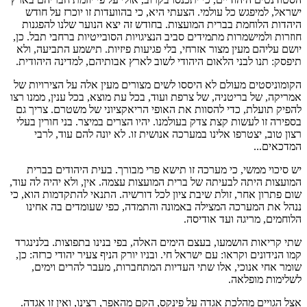
ישראל, למיפגש כל עולמי. הצעתי היא, כי בהוועדות זו יוכרז על חודש
היהדות הלוחמת בברית המועצות. בחודש זה יצא הנוער שלנו להפגנות
חוזרות ולמישמרות מתמידים סביב הנציגויות הסובייטיות ברחבי תבל. כן,
יושם עליהם מעין מצור אזרחי, בלי פגיעות פיזיות. תישמע התביעה, ולא
תיפסק: תנו לבני הלאום היהודי לשוב לארץ אבותיהם, למדינה היהודית.
הקומוניסטים מעולם לא היססו לשים מצורים מעין אלה על הצירויות של
אמריקה, של בריטניה, של צרפת ועוד, בכל עת מוצא, בכל ענין, ממנו רצו
להפיק תועלת, כדי להסוות את האופי הריאקציוני של משטרם. צריך גם
בספירה זו לעשות קצת צדק בעולמנו. יהיו הצרים במיצר. בני חורין בעלי
רצון טוב, יצטרפו אלינו במערכה אנושית זו. לא יונה להם עוד, לרבי
המדכאים...
יש סיכוי ממשי, כי מערכה זו תישא פרי מבורך. בעית היהודים בברית
המועצות היתה לבעיתה של ברית המועצות עצמה. אין, ולא יהיה לה עוד,
שום פתרון אחר, זולת שיבת ציון לכל דורשיה. התנאי להתקדמות הוא, כי
ננהל את המערכה המצילה באמונה והתמדה, כפי שעומדים בה אחינו
הלוחמים, מריגה ועד אודיסה.
שתי קריאות הושמעו, בעצם הימים האלה, בפי בנינו בתפוצות. בלנינגרד
קמו הנידונים וקראו: עם ישראל חי. ובניו יורק הניף צעיר יהודי כרזה: כן,
שומר אחי אנוכי, אלו שתי העדיות המתחברות, מעבר להרים וימים,
לשלימות מופלאה.
אצל הגויים מהלכת אגדה על פינקס, הקם מהאפר, רצינו, ואין זו אגדה.