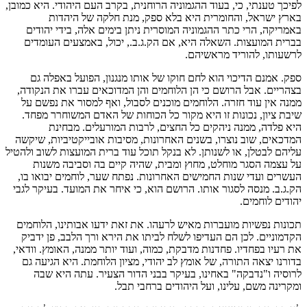
לפיכך טענתי, כי, בעוד ההגמוניה הרוחנית, בקרב העם היהודי. היא כמובן,
בארץ ישראל, והחומרית היא בלא ספק, מנת חלקה של היהדות
באמריקה, הרי כתר ההגמוניה המוסרית ניתן בימים אלה, בידי יהודים
בברית המועצות. השאלה היא, אם הק.ג.ב., יכול, באמצעים העומדים
לרשעותו, להוריד מראשיהם.
ספק. אמנם הדיכוי הוא לחם חוקו של אותו מנגנון, הפועל באפלה גם
בצהריים. אבל הרושם כי הן הלוחמים והן המדוכאים עברו את הנקודה,
ממנה אין עוד חזרה. הלוחמים מוכנים לסבול, ואף למסור את נפשם על
שיבת ציון, נכונות זו היא מקור כל הכוחות של האדם המשוחרר מפחד.
היא פלדה, ממנה ניהקים כל החצים, לרבות המורעלים. מבחינת
המדכאים, שוב נוצרו, בשנים האחרונות, מסיבות אובייקטיביות, שיקשה
עליהם לבטלן, או לשנותן. לא בנקל תוכל עוד ברית המועצות לשוב ולהטיל
על עצמה הסגר מוחלט, מחוץ ומבית, שהיה קיים בה וסביבה משנות
העשרים ועדי שנות החמישים האחרונות. נפתח שער, לוחמים יבואו בו,
הק.ג.ב. מנסה לסגור אותו. הרושם הוא, כי איחר את המועד. בעיקר לגבי
יהודים לוחמים.
תכונות נפשיות מועברות מאיש לרעהו. את זאת ידעו אבותינו, הלוחמים
הקדמוניים. לכן הם העדיפו לשלח לביתו את הירא ורך הלבב, פן ידביק
את רעיו בפחדיו. פחדנות מדבקת, כמוה, ועוד יותר ממנה, האומץ. וודאי,
בדורנו יצאה התורה, של אומץ לב יהודי, מציון הלוחמת. היא הגיעה גם
לרוסיה ו"נדבקה" באחינו, בעיקר בבני הדור הצעיר. עתה היא שבה
ומקרינה משם, עלינו, ועל היהודים ברחבי תבל.