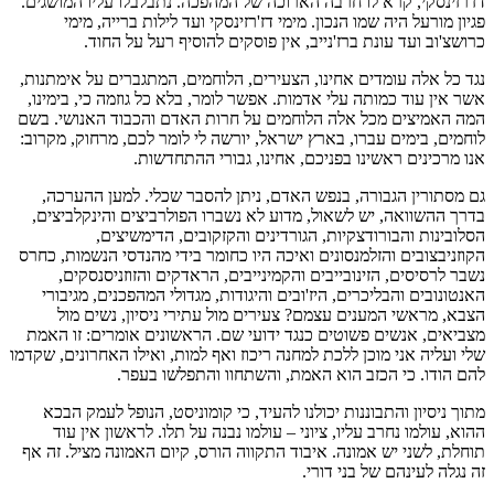
דז'רזינסקי, קרא לו חרבה הארוכה של המהפכה. נתבלבלו עליו המושגים.
פגיון מורעל היה שמו הנכון. מימי דז'רזינסקי ועד לילות ברייה, מימי
כרושצ'וב ועד עונת ברז'נייב, אין פוסקים להוסיף רעל על החוד.
נגד כל אלה עומדים אחינו, הצעירים, הלוחמים, המתגברים על אימתנות,
אשר אין עוד כמותה עלי אדמות. אפשר לומר, בלא כל גוזמה כי, בימינו,
המה האמיצים מכל אלה הלוחמים על חרות האדם והכבוד האנושי. בשם
לוחמים, בימים עברו, בארץ ישראל, יורשה לי לומר לכם, מרחוק, מקרוב:
אנו מרכינים ראשינו בפניכם, אחינו, גבורי ההתחדשות.
גם מסתורין הגבורה, בנפש האדם, ניתן להסבר שכלי. למען ההערכה,
בדרך ההשוואה, יש לשאול, מדוע לא נשברו הפולרביצים והינקלביצים,
הסלובינות והבורודצקיות, הגורדינים והקזקובים, הדימשיצים,
הקוזניבצובים והזלמנסונים ואיכה היו כחומר בידי מהנדסי הנשמות, כחרס
נשבר לרסיסים, הזינובייבים והקמינייבים, הראדקים והזוזניסנסקים,
האנטונובים והבליכרים, היז'ובים והיגודות, מגדולי המהפכנים, מגיבורי
הצבא, מראשי המענים עצמם? צעירים מול עתירי ניסיון, נשים מול
מצביאים, אנשים פשוטים כנגד ידועי שם. הראשונים אומרים: זו האמת
שלי ועליה אני מוכן ללכת למחנה ריכוז ואף למות, ואילו האחרונים, שקדמו
להם הודו. כי הכזב הוא האמת, והשתחוו והתפלשו בעפר.
מתוך ניסיון והתבוננות יכולנו להעיד, כי קומוניסט, הנופל לעמק הבכא
ההוא, עולמו נחרב עליו, ציוני – עולמו נבנה על תלו. לראשון אין עוד
תוחלת, לשני יש אמונה. איבוד התקווה הורס, קיום האמונה מציל. זה אף
זה נגלה לעינהם של בני דורי.