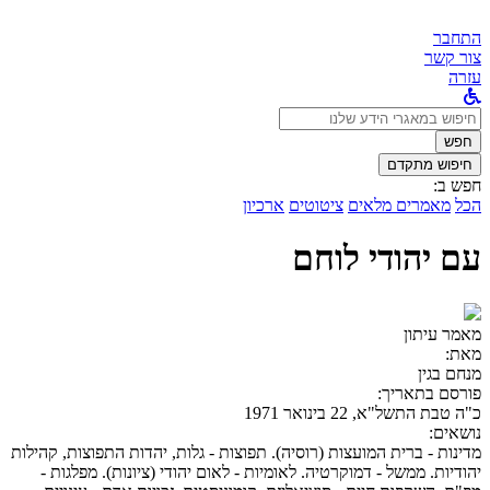
התחבר
צור קשר
עזרה
לחפש
ב:
חפש
חיפוש מתקדם
חפש ב:
הכל
מאמרים מלאים
ציטוטים
ארכיון
עם יהודי לוחם
מאמר עיתון
מאת:
מנחם בגין
פורסם בתאריך:
כ"ה טבת התשל"א, 22 בינואר 1971
נושאים:
מדינות - ברית המועצות (רוסיה). תפוצות - גלות, יהדות התפוצות, קהילות
יהודיות. ממשל - דמוקרטיה. לאומיות - לאום יהודי (ציונות). מפלגות -