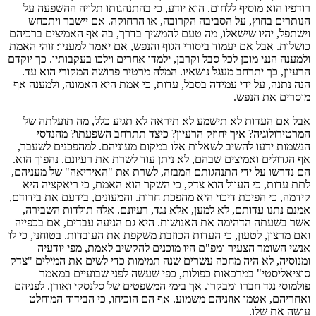
רודפיו הוא מוסיף ללחום. הוא יודע, כי בהתנהגותו תלויה ההשפעה על
הנותרים בחוץ, על הסביבה הקרובה, או הרחוקה. אם יישבר ויתכחש
וישתפל, יהיו שישאלו, מה טעם להמשיך בדרך, בה אף האמיצים ברכיהם
כושלות. אבל אם יעמוד ביסורי הגוף והנפש, אם יאמר למעניו: זוהי האמת
ולמענה הנני מוכן לכל סבל וקרבן, ילמדו אחרים וילכו בעקבותיו. כך יוקדם
הרעיון, כך יתרחב מעגל נושאיו. המלה מרטיר פרושה המקורי הוא עד.
הנה נתנה, על ידי עמידה בסבל, עדות, כי אמת היא האמונה, ולמענה אף
מוסרים את הנפש.
אבל אם העדות לא תישמע לא תיראה לא תגיע כלל, מה תועלתה של
המרטירולוגיה? איך יחוזק הרעיון? כיצד תתרחב השפעתו? מהנדסי
הנשמות ידעו להשיב לשאלות אלו במקום מעוניהם. למהפכנים לשעבר,
אף הגדולים ואמיצים שבהם, לא ניתן עוד לשרת את רעיונם. נהפוך הוא.
הם נדרשו על ידי התנהגותם המבזה, לשרת את "האידיאה" של מעניהם,
לתת עדות, כי העוול הוא צדק, כי השקר הוא האמת, כי ריאקציה היא
קידמה, כי הפיכת דיכוי היא מהפכת חרות. והמעונים, בידעם את בידודם,
אמנם נתנו עדותם, לא למען, אלא נגד, רעיונם. אלה תולדות השבירה,
אשר בשעתה הדהימה את האנושות. היא גם הניעה עבדים, אם בכפייה
ואם מרצון, לטעון, כי העדות הכוזבת משקפת את העובדות. בטוחני, כי לו
אנשי השומר הצעיר ומפ"ם היו מוכנים להקשיב לאמת, מפי יודעיה
ומנוסיה, לא היה מחכה עשרים שנה תמימות כדי לשים את המילים "צדק
סוציאליסטי" במרכאות כפולות, כפי שעשה לפני שבועיים במאמר
פולמוסי נגד חברו ומבקרו. אך בימי המשפטים של סלנסקי ואורן. לפניהם
ואחריהם, אטמו אוזניהם משמוע. אף הם הוכיחו, כי הבידוד המוחלט
עושה את שלו.