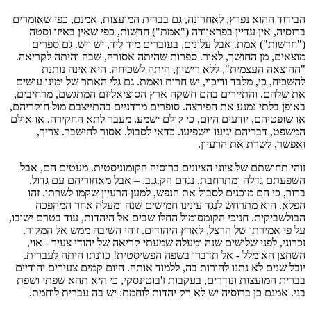
הבידוד ההוא נפרץ, לאחרונה, גם בברית המועצות, אמנם, כפי שאומרים
ברוסיה, אין עדיין בפראוודה ("אמת") חדשות, כפי שאין באיזו וסטה
("חדשות") אמת. אבל עלונים, בעוברים מיד ליד, יש ויש. גם ספרים
מוצאים, מן החושך, לאור. ספרות שהיתה אסורה, שבה והיתה לקריאה.
"ההוצאה העצמית", ללא רישיון, היתה לשכיחה. היא אינה נותנת
להשכיח, כי, מלבד ודיכוי, יש חרות ואמת. גם גלי האתר של ימינו עושים
את שלהם. והתיירים בהם חשקה ארץ הסוציאליזם המתגשם, מרחיבים,
באופן בלתי נמנע את הפירצה. סופרים מרדניים בהתייצבם מול חוקריהם,
או שופטיהם, יודעים היום, כי קולם ישמע. מעבר לתא החקירה. או אולם
המשפט, דבריהם יגיעו וישפיעו. כדאי לסבול. אסור להישבר. צריך,
ואפשר, לשרת את הרעיון.
זוהי תחושתם של ציוני הציונים ברוסיה הקומוניסטית. מעטים הם, אבל
השפעתם גדלה ומתרחבת. נגדם הק.ג.ב. – אבל מאחוריהם עם גדול.
ברור, כי הם מוכנים לסבול את הנפש, למען הרעיון שקמו לשרתו. זהו
הפלא. הוא מתרחש לנגד עינינו חמישים שנה ומעלה אחר המהפכה
הבולשביקית. חניכי הקומסומול החלו שבים אל היהדות, עוד בטרם ישובו,
על פי אמירתו של הרצל, לארץ היהודים. זוהי השיבה ממש אל המקור.
זכרוני, לפני שלושים שנה ומעלה שמעתי קריאה של יהודי צעיר - אוי,
השחצן האומלל - אל תדברו בשפה הפשיסטית! כוונתו היתה לעברית.
יובל שנים לא נתנו להורות בה, ללמוד אותה. היום קמים צעירים יהודיים
בברית המועצות ונודרים, בעקבות ז'בוטינסקי, כי היא תהא שפתי ושפת
בני. אמנם כן ברוסיה יש לא רק יהדות לוחמת: יש בה עברית לוחמת.