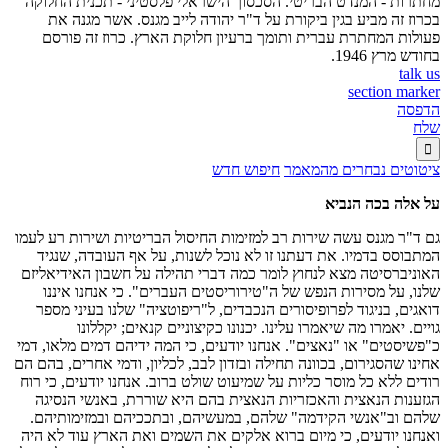
מחתרות - המנדט הבריטי. הסכסוך הישראלי פלסטיני - תכנית החלוקה
בכרוז זה מביע בגין ביקורת על ד"ר יהודה לייב מגנס. אשר מגנה את
פעולות המחתרת עברית ותומך ברעיון חלוקת הארץ. כרוז זה פורסם
בחודש מרץ 1946.
talk us
section marker
הדפסה
שלח

ציטוטים נבחרים מהמאמר
חיפוש חדש
על אלה בכה הנביא
גם ד"ר מגנס עשה שירות רב למזימות החיסול הבריטיות ושירות רע לעמו
המתבוסס בדמיו. את דעתנו זו לא נוכל לשנות, על אף העובדה, שנגיד
האוניברסיטה מצא לנחוץ לומר כמה דברי תהילה על חשבון האידיאליזם
שלנו, על מסירות הנפש של ה"טירוריסטים העברים". כי אנחנו איננו
דואגים, בניגוד לפרופיסורים הנכבדים, ל"ריפוטציה" שלנו בעיני מספר
גויים. יאמרו מה שיאמרו עלינו. יכנונו כקיצוניים קנאים; יקללונו
כ"פשיסטים" או "נאצים". אנחנו יודעים, כי המה ידיהם דמים מלאו, דמי
אחינו שהסגירום, בכוונה תחילה ובזדון לבב, לכליון, ודמי אחרים, בהם הם
רודים ללא כל מוסר כליות על שמיעוט שולט ברוב. אנחנו יודעים, כי רוח
הגזענות הנאצית והאכזריות הנאצית בהם היא שוררת, באנשי הנסיגה
שלהם וב"אנשי הקידמה" שלהם, במעשיהם, ובתככיהם ובמזימותיהם.
ואנחנו יודעים, כי מיום ברוא אלקים את השמים ואת הארץ עוד לא היה