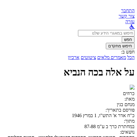
התחבר
צור קשר
עזרה
לחפש
ב:
חפש
חיפוש מתקדם
חפש ב:
הכל
מאמרים מלאים
ציטוטים
ארכיון
על אלה בכה הנביא
כרוזים
מאת:
מנחם בגין
פורסם בתאריך:
כ"ח אדר א' התש"ו, 1 במרץ 1946
מתוך:
במחתרת כרך ב ע"מ 87-88
נושאים: