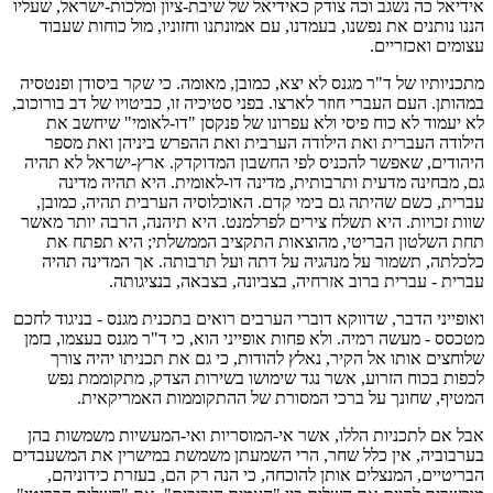
אידיאל כה נשגב וכה צודק כאידיאל של שיבת-ציון ומלכות-ישראל, שעליו
הננו נותנים את נפשנו, בעמדנו, עם אמונתנו וחזוניו, מול כוחות שעבוד
עצומים ואכזריים.
מתכניותיו של ד"ר מגנס לא יצא, כמובן, מאומה. כי שקר ביסודן ופנטסיה
במהותן. העם העברי חוזר לארצו. בפני סטיכיה זו, כביטויו של דב בורוכוב,
לא יעמוד לא כוח פיסי ולא עפרונו של פנקסן "דו-לאומי" שיחשב את
הילודה העברית ואת הילודה הערבית ואת ההפרש ביניהן ואת מספר
היהודים, שאפשר להכניס לפי החשבון המדוקדק. ארץ-ישראל לא תהיה
גם, מבחינה מדעית ותרבותית, מדינה דו-לאומית. היא תהיה מדינה
עברית, כשם שהיתה גם בימי קדם. האוכלוסיה הערבית תהיה, כמובן,
שוות זכויות. היא תשלח צירים לפרלמנט. היא תיהנה, הרבה יותר מאשר
תחת השלטון הבריטי, מהוצאות התקציב הממשלתי; היא תפתח את
כלכלתה, תשמור על מנהגיה על דתה ועל תרבותה. אך המדינה תהיה
עברית - עברית ברוב אזרחיה, בצביונה, בצבאה, בנציגותה.
ואופייני הדבר, שדווקא דוברי הערבים רואים בתכנית מגנס - בניגוד לחכם
מטכסס - מעשה רמיה. ולא פחות אופייני הוא, כי ד"ר מגנס בעצמו, בזמן
שלוחצים אותו אל הקיר, נאלץ להודות, כי גם את תכניתו יהיה צורך
לכפות בכוח הזרוע, אשר נגד שימושו בשירות הצדק, מתקוממת נפש
המטיף, שחונך על ברכי המסורת של ההתקוממות האמריקאית.
אבל אם לתכניות הללו, אשר אי-המוסריות ואי-המעשיות משמשות בהן
בערבוביה, אין כלל שחר, הרי השמעתן משמשת במישרין את המשעבדים
הבריטיים, המנצלים אותן להוכחה, כי הנה רק הם, בעזרת כידוניהם,