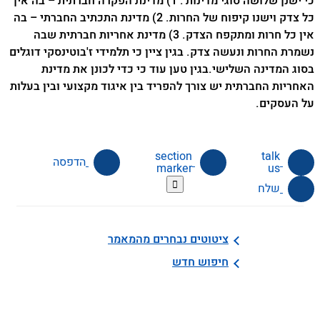
כי ישנן שלושה סוגי מדינות : 1) מדינת הפקרה חברתית – בה אין
כל צדק וישנו קיפוח של החרות. 2) מדינת התכתיב החברתי – בה
אין כל חרות ומתקפח הצדק. 3) מדינת אחריות חברתית שבה
נשמרת החרות ונעשה צדק. בגין ציין כי תלמידי ז'בוטינסקי דוגלים
בסוג המדינה השלישי.בגין טען עוד כי כדי לכונן את מדינת
האחריות החברתית יש צורך להפריד בין איגוד מקצועי ובין בעלות
על העסקים.
הדפסה
marker
us

שלח
ציטוטים נבחרים מהמאמר
חיפוש חדש