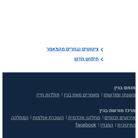
ציטוטים נבחרים מהמאמר
חיפוש חדש
מנחם בגין
משנתו ומורשתו
מאמרים מאת בגין
תולדות חייו
מרכז מורשת בגין
אירועים וכנסים
מחלקה אקדמית
השכרת אולמות
המחלקה
החינוכית
המגזין
facebook