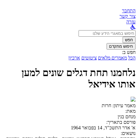
התחבר
צור קשר
עזרה
לחפש
ב:
חפש
חיפוש מתקדם
חפש ב:
הכל
מאמרים מלאים
ציטוטים
ארכיון
נלחמנו תחת דגלים שונים למען
אותו אידיאל
מאמר עיתון:
חרות
מאת:
מנחם בגין
פורסם בתאריך:
א' אדר התשכ"ד, 14 בפבואר 1964
נושאים: