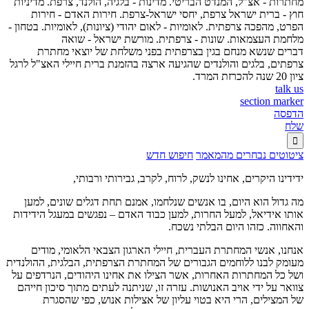
מחתרות - אצ"ל, המנדט הבריטי. מדינות - בלגיה, הולנד, צרפת. מדיניות
חוץ - ברית ישראל צרפת, יחסי ישראל-צרפת. חירות האדם - חירות
הפרט, מהפכה צרפתית. לאומיות - לאום יהודי (ציונות), לאומיות. בטחון -
מלחמת העצמאות. שונות - צרפתית. מורשת ישראל - שואה
דברים שנשא מנחם בגין בצרפתית בפני משלחת של יוצאי מחתרת
צרפתים, בלגים והולנדים שהגיעה ארצה בהזמנת ברית חיילי האצ"ל לרגל
ציון 20 שנה להכרזת המרד.
talk us
section marker
הדפסה
שלח

ציטוטים נבחרים מהמאמר
חיפוש חדש
ידידינו היקרים, אחינו לנשק, לרוח, לקרב, גבירותי ורבותי,
מה גדול הוא היום, בו אנשים שנלחמו, אמנם תחת דגלים שונים, למען
אותו אידיאל, למעל החרות, למען כבוד האדם – נפגשים במעגל הידידות
והאחווה. כזהו היום הבלתי נשכח.
אנחנו, אנשי המחתרת העברית, חיילי הארגון הצבאי הלאומי, מודים
מעומק לבנו ללוחמים הגבורים של המחתרת הצרפתית, הבלגית, ההולנדית
ושל כל המחתרות האחרות, אשר הצילו את אחינו היהודים, הנרדפים על
צוואר על ידי אויב האנושות. עזרה זו, שניתנה לעתים מתוך סיכון חייהם
של המצילים, הרי היא בטוי עליון של אצילות אנוש, כפי שהסגרת