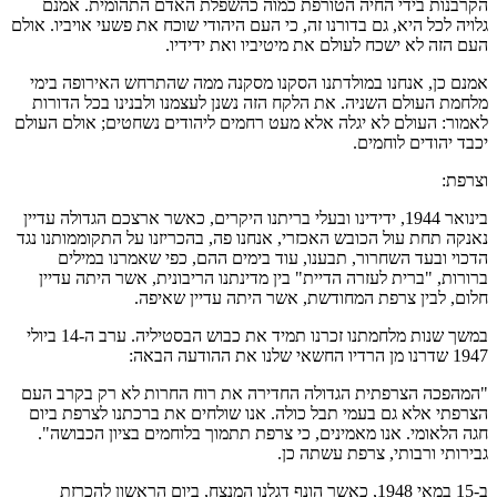
הקרבנות בידי החיה הטורפת כמוה כהשפלת האדם התהומית. אמנם
גלויה לכל היא, גם בדורנו זה, כי העם היהודי שוכח את פשעי אויביו. אולם
העם הזה לא ישכח לעולם את מיטיביו ואת ידידיו.
אמנם כן, אנחנו במולדתנו הסקנו מסקנה ממה שהתרחש האירופה בימי
מלחמת העולם השניה. את הלקח הזה נשנן לעצמנו ולבנינו בכל הדורות
לאמור: העולם לא יגלה אלא מעט רחמים ליהודים נשחטים; אולם העולם
יכבד יהודים לוחמים.
וצרפת:
בינואר 1944, ידידינו ובעלי בריתנו היקרים, כאשר ארצכם הגדולה עדיין
נאנקה תחת עול הכובש האכזרי, אנחנו פה, בהכריזנו על התקוממותנו נגד
הדכוי ובעד השחרור, תבענו, עוד בימים ההם, כפי שאמרנו במילים
ברורות, "ברית לעזרה הדיית" בין מדינתנו הריבונית, אשר היתה עדיין
חלום, לבין צרפת המחודשת, אשר היתה עדיין שאיפה.
במשך שנות מלחמתנו זכרנו תמיד את כבוש הבסטיליה. ערב ה-14 ביולי
1947 שדרנו מן הרדיו החשאי שלנו את ההודעה הבאה:
"המהפכה הצרפתית הגדולה החדירה את רוח החרות לא רק בקרב העם
הצרפתי אלא גם בעמי תבל כולה. אנו שולחים את ברכתנו לצרפת ביום
חגה הלאומי. אנו מאמינים, כי צרפת תתמוך בלוחמים בציון הכבושה".
גבירותי ורבותי, צרפת עשתה כן.
ב-15 במאי 1948, כאשר הונף דגלנו המנצח, ביום הראשון להכרזת