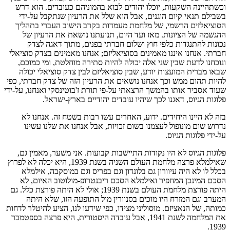
וכשתהיינה השקעות, יוכלו יהודים לבוא בהמוניהם כעובדים. הוא דרש
בשבילם תנאי קיום הוגנים, אבל הוא שלל את הרעיון שנתקבל על-ידי
הסוציאלזים הרשמי, של מלחמת מעמדות בקרב הישוב העברי בתהליך
ההגשמה של הציונות. מאז ועד היום, תנועתנו נושאת את הרעיון של
נכונות להתנגדות כלפי חוץ ושלום חברתי בפנים, מתוך דאגה לצדק
חברתי. אנחנו איננו מאמינים בסוציאליזם; אנחנו מאמינים בצדק סוציאלי
ונוכחנו לדעת שבין שני אלה יכולה להיות סתירה מוחלטת, ומי כמוכם,
שבאו מברית המועצות יודע, שבין סוציאליזם לבין צדק סוציאלי יכולה
להיות תהום ממש וכך אנחנו נושאים את הרעיון הזה של צדק חברתי, כפי
שעוד אסביר אותו בהמשך הרצאתי על-פי תורת ז'בוטינסקי ואנחנו, על-ידי
פלוגות הגיוס, דאגנו לכך שיהיו עובדים יהודיים בארץ-ישראל.
בזה לא היינו היחידים. ידוע, האחרים עשו רבות בשטח זה. אנחנו לא
נדרוש שום מונופול לעצמנו בשום זכויות, אבל אנחנו את שלנו עשינו
על-ידי פלוגות הגיוס.
פלוגות הגיוס לא היו נקודות התיישבות קבועות. אני משער, מאמין גם,
שאילמלא פרצה מלחמת העולם השניה בשנת 1939, היא יכלה לא לפרוץ
בכלל לו לא היה עיוורון גם בלונדון וגם בפריס וגם במוסקבה, אילמלא
הסכם המינכן המחפיר ואילמלא הסכם ריבנטרופ-מולוטוב האיום, לא
היתה פורצת מלחמת העולם בשנת 1939; אולי לא היתה פורצת כלל. גם
המערב וגם המזרח היו מוכים בסנוורין מול התופעה הזו, שלא היתה
כמותה, של הנאציזם. מוסוליני מצידו, כפי שידעו לנו, הציע להיטלר לדחות
את המלחמה לשנת 1941, אבל עובדה היסטורית, היא פרצה בספטמבר
1939.