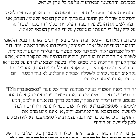
בסכינים; והתפשטו המאורעות על פני כל ארץ-ישראל.
בהזדמנות אחרת נספר לכם את כל פרשת ההגנה והארגון הצבאי הלאומי
והפילוגים שהחלו בין ההגנה וגם בתוך הארגון הצבאי הלאומי. הערב, אני
רוצה לשים את הדגש על הבעיה העיקרית, כלומר ההבלגה ושבירתה
על-ידינו, על ידי תנועת ז'בוטינסקי, על ידי הארגון הצבאי הלאומי.
משרבו המארועות – מאורעות הדמים בארץ, הגיע הארגון הצבאי הלאומי
בהנהגתו המדינית של זאב ז'בוטינסקי, במפקדתו אשר בראשה עמדו דוד
רזיאל ואברהם יאיר, למסקנה שאי אפשר עוד על-ידי התגוננות מקומית
לשבור את התוקפנות הערבית, תוקפנות הדמים של התקופה ההיא, אלא
צריך לערוך התקפות נגד. בימים אלה, בשפת הצבא שלנו הפועל בלבנון או
בסוריה או בכל מקום אחר, זה נקרא: תגמול. בימים ההם, המדיניות הזו
נקראה: תגובה, לחיוב ולשלילה, שבירת ההבלגה. לא עוד הבלגה – הם
הורגים אותנו ואנחנו ממתינים.
זה היה מפנה הסטורי בעיקר מבחינת הרוח של נוער. "סאמאעברונא[2]"
זה רעיון ישן. זאב ז'בוטינסקי היה אחד מיוצריו עוד באודיסה, אולם הוא
בעצמו, היות ותמיד היה מבקר, מסתכל בדרך בה אנחנו הולכים, הגיע
למסקנה, שסאמאעברונא, אין לה שום סכוי להגן על היהודים הלכה
למעשה. אם הצבא עוזר לפוגרומצ'יקים, או איננו מונע מהם את
ההתקפות, כי אז כל כח של הגנה עצמית, של סאמאעברונא לא הועיל עוד
להגן למעשה על היהודי.
כך בדיוק קרה בארץ. הנוער היהודי כולו, הוא מצויין כולו, של בית"ר ושל