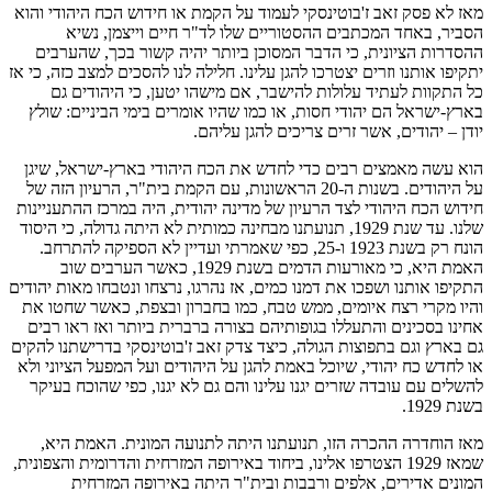
מאז לא פסק זאב ז'בוטינסקי לעמוד על הקמת או חידוש הכח היהודי והוא
הסביר, באחד המכתבים ההסטוריים שלו לד"ר חיים וייצמן, נשיא
ההסדרות הציונית, כי הדבר המסוכן ביותר יהיה קשור בכך, שהערבים
יתקיפו אותנו וזרים יצטרכו להגן עלינו. חלילה לנו להסכים למצב כזה, כי אז
כל התקוות לעתיד עלולות להישבר, אם מישהו יטען, כי היהודים גם
בארץ-ישראל הם יהודי חסות, או כמו שהיו אומרים בימי הביניים: שולץ
יודן – יהודים, אשר זרים צריכים להגן עליהם.
הוא עשה מאמצים רבים כדי לחדש את הכח היהודי בארץ-ישראל, שיגן
על היהודים. בשנות ה-20 הראשונות, עם הקמת בית"ר, הרעיון הזה של
חידוש הכח היהודי לצד הרעיון של מדינה יהודית, היה במרכז ההתעניינות
שלנו. עד שנת 1929, תנועתנו מבחינה כמותית לא היתה גדולה, כי היסוד
הונח רק בשנת 1923 ו-25, כפי שאמרתי ועדיין לא הספיקה להתרחב.
האמת היא, כי מאורעות הדמים בשנת 1929, כאשר הערבים שוב
התקיפו אותנו ושפכו את דמנו כמים, אז נהרגו, נרצחו ונטבחו מאות יהודים
והיו מקרי רצח איומים, ממש טבח, כמו בחברון ובצפת, כאשר שחטו את
אחינו בסכינים והתעללו בגופותיהם בצורה ברברית ביותר ואז ראו רבים
גם בארץ וגם בתפוצות הגולה, כיצד צדק זאב ז'בוטינסקי בדרישתנו להקים
או לחדש כח יהודי, שיוכל באמת להגן על היהודים ועל המפעל הציוני ולא
להשלים עם עובדה שזרים יגנו עלינו והם גם לא יגנו, כפי שהוכח בעיקר
בשנת 1929.
מאז הוחדרה ההכרה הזו, תנועתנו היתה לתנועה המונית. האמת היא,
שמאז 1929 הצטרפו אלינו, ביחוד באירופה המזרחית והדרומית והצפונית,
המונים אדירים, אלפים ורבבות ובית"ר היתה באירופה המזרחית