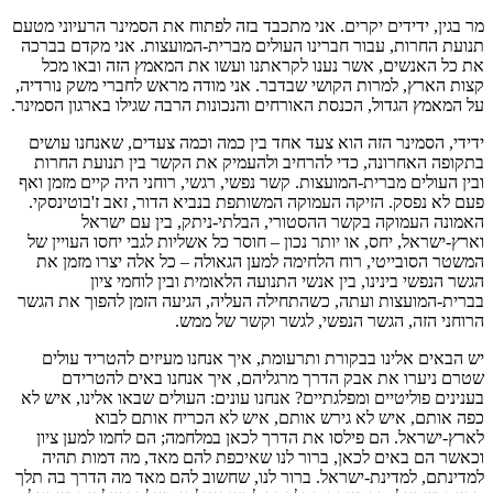
מר בגין, ידידים יקרים. אני מתכבד בזה לפתוח את הסמינר הרעיוני מטעם
תנועת החרות, עבור חברינו העולים מברית-המועצות. אני מקדם בברכה
את כל האנשים, אשר נענו לקראתנו ועשו את המאמץ הזה ובאו מכל
קצות הארץ, למרות הקושי שבדבר. אני מודה מראש לחברי משק נורדיה,
על המאמץ הגדול, הכנסת האורחים והנכונות הרבה שגילו בארגון הסמינר.
ידידי, הסמינר הזה הוא צעד אחד בין כמה וכמה צעדים, שאנחנו עושים
בתקופה האחרונה, כדי להרחיב ולהעמיק את הקשר בין תנועת החרות
ובין העולים מברית-המועצות. קשר נפשי, רגשי, רוחני היה קיים מזמן ואף
פעם לא נפסק. הזיקה העמוקה המשותפת בנביא הדור, זאב ז'בוטינסקי.
האמונה העמוקה בקשר ההסטורי, הבלתי-ניתק, בין עם ישראל
וארץ-ישראל, יחס, או יותר נכון – חוסר כל אשליות לגבי יחסו העויין של
המשטר הסובייטי, רוח הלחימה למען הגאולה – כל אלה יצרו מזמן את
הגשר הנפשי בינינו, בין אנשי התנועה הלאומית ובין לוחמי ציון
בברית-המועצות ועתה, כשהתחילה העליה, הגיעה הזמן להפוך את הגשר
הרוחני הזה, הגשר הנפשי, לגשר וקשר של ממש.
יש הבאים אלינו בבקורת ותרעומת, איך אנחנו מעיזים להטריד עולים
שטרם ניערו את אבק הדרך מרגליהם, איך אנחנו באים להטרידם
בענינים פוליטיים ומפלגתיים? אנחנו עונים: העולים שבאו אלינו, איש לא
כפה אותם, איש לא גירש אותם, איש לא הכריח אותם לבוא
לארץ-ישראל. הם פילסו את הדרך לכאן במלחמה; הם לחמו למען ציון
וכאשר הם באים לכאן, ברור לנו שאיכפת להם מאד, מה דמות תהיה
למדינתם, למדינת-ישראל. ברור לנו, שחשוב להם מאד מה הדרך בה תלך