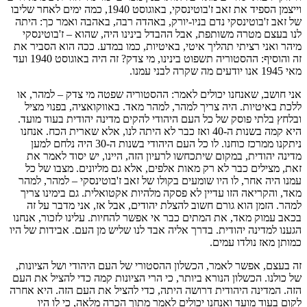
וייצמן הספיד את זאב ז'בוטינסקי, באוגוסט 1940, כמה ימים לאחר שליבו
של זאב ז'בוטינסקי נדם בניו-יורק, באהדה רבה, באהבה ואמר כך: היתה
לנו בעצם מטרה משותפת, אבל ההבדל בינינו היה, שהוא – ז'בוטינסקי
מיהר ואני רציתי תהליך איטי, באיטיות, כמו במדע. ככה הוא הסביר את
זה והוסיף: ההסטוריה תשפוט בינינו, מי צדק? זה היה באוגוסט 1940 ועד
מאי 1945 אנו יודעים מה שקרה לבני עמנו.
אני חושב, שאנחנו יכולים לאמר: ההסטוריה שפטה מי צדק – למהר, או
ללכת באיטיות. היה צריך למהר, למהר מאד. באווקואציה, בפנוי מציל
ובלחץ בלתי פוסק של כל העם היהודי להקים מדינה יהודית בעוד מועד.
היא קמה בשנות ה-40 ואז כבר לא היתה לנו, אלא שארית הכח. אנחנו
ניתקנו ממרכז כוחנו. לו כל העם היהודי בשנות ה-30 היה נלחם למען
מדינה יהודית, במקום שיתכחשו לרעיון הזה, היינו, יש יסוד לאמר את
זאת, מצילים כבר לא רק מאות אלפים, אלא גם מליונים. מצבו של כל
עמנו היה אחר, לו היו שומעים בקולו של זאב ז'בוטינסקי – למהר, למהר
מאד, והקריאה הזו עדיין לא פסקה מלהיות אקטואלית. גם בימינו צריך
למהר. הזמן הוא גורם חשוב להצלת יהודים, אבל אז, אני מדבר על זה
בכאב עמוק מאד, את המתים כבר אי אפשר להחיות. עלינו לזכור, אנחנו
הגענו למדינה יהודית. בדרך אליה אבד לנו שליש מן העם. אבידות של היו
כמותן מאז נולדו עמים.
זה בעצם, אפשר לאמר, הכשלון ההסטורי של העם היהודי ושל הציונות,
של כולנו. הכשלון הנורא ביותר, כי הרי הציונות קמה כדי להציל את העם
הזה. המדינה היהודית דרושה היתה, כדי להציל את העם הזה. היא אחרה
לקום בעוד מועד ואנחנו יכולים לאמר מתוך הכרה מלאה, כי לו היו