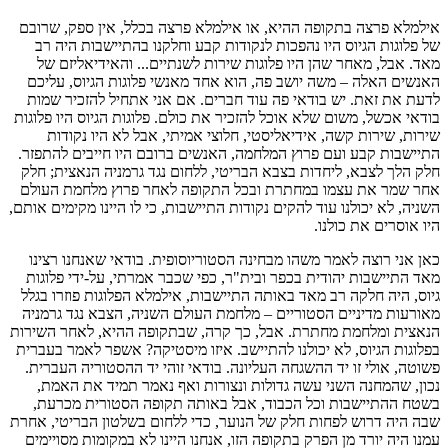
אילמלא פרצה בתקופה ההיא, או אילמלא פרצה בכלל, אין ספק, שרובם
של פלוגות הגיוס היו נהפכות לנקודות קבע וחלקנו בהתיישבות היה רב
מאד. אבל, מאחר שהן היו פלוגות שירות לשנתיים... והאידיאליזם של
האנשים האלה – משה יושב פה, הוא אחד מאנשי פלוגות הגיוס, עליכם
לדעת את זאת. יש בודאי פה עוד חברים. אם אני אתחיל להזכיר שמות
בודאי אכשל, משום שלא אוכל להזכיר את כולם. פלוגות הגיוס היו פלוגות
שירות, שירות קשה, אידיאליסטי, חלוצי אמיתי, אבל לא היו נקודות
התיישבות קבע ועם פרוץ המלחמה, האנשים ברובם היו חייבים להתפזר.
חלק הלך לצבא, ליחדות בצבא הבריטי, ללחום נגד גרמניה הנאצית; חלק
אחר שמר את עצמו במחתרת ובכל התקופה לאחר פרוץ מלחמת העולם
השניה, לא יכולנו עוד להקים נקודות התיישבות, כי לו היינו מקימים אותם,
היו אוסרים את כולנו.
כאן אני רוצה לאמר משהו מבחינה הסטוריוסופית. בודאי שאנחנו רצינו
מאד התיישבות יהודית בכפר ובית"ר, כפי שכבר אמרתי, על-ידי פלוגות
גיוס, היה חלקה רב מאד באותה התיישבות, אילמלא הפלוגות פוזרו בגלל
מאורעות מדיניים הסטוריים – מלחמת העולם השניה, הצבא נגד גרמניה
הנאצית ומלחמת מחתרת. אבל, כך קרה, שבתקופה ההיא, לאחר השירות
בפלוגות הגיוס, לא יכולנו להתיישב. איזו מיסטיקה? אשפר לאמר בעברית
פשוטה, אולי זו יד ההשגחה העליונה. בודאי זוהי יד ההסטוריה העברית.
נכון, שהמחנה השני עשה גדולות ונצורות ואף נאמר תמיד את האמת,
בשטח ההתיישבות וכל הכבוד, אבל באותה תקופה הסטורית מכרעת,
שבה היה דרוש לפחות חלק של הנוער, כדי ללחום בשלטון הבריטי, אחרת
עמנו היה יורד מן הפרק בתקופה הזו, אנחנו היינו לא במקומות מסויימים