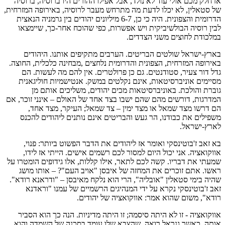
אז חלק מכם אולי עוד לא נולד, אבל אפילו ההורים היו ברוסיה, ברוסיה
של סטאלין, לא יכלו לדעת מה מתרחש מעבר לרוסיה, באירופה המזרחית,
הדרומית והצפונית. היה כי כן, 6-7 מיליונים יהודים בין גרמניה הנאצית
לבין רוסיה הבולשיביקית ויש אפשרות, כפי שהוכח אחר-כך, שיימצאו
במלכודת לחוצים משני הצדדים.
בארץ-ישראל שולטים הבריטים. הערבים מתקיפים אותנו. היהודים
באירופה המזרחית, הצפונית והדרומית נלחצים ,מבחינה כלכלית, החוצה.
גדל דור צעיר, סטודנטים. גם כן פרולטרים. אין להם מה לעשות. הם
מסיימים אוניברסיטאות, אינם נקלטים במשק. אנטישמיות חוליגאנית
גוברת והולכת. באוניברסיטאות מכים יהודים, משליכים אותם מן
המדרגות, דורשים מהם שהם ישבו בצד אחד של האולם – אינני זוכר, אם
הם דרשו מצד שמאל או מצד ימין – צד שמאל; העיקר, מצד אחד,
משפילים את כבודנו, הר געש והבריטים אינם נותנים ליהודים להכנס
לארץ-ישראל.
בא זאב ז'בוטינסקי ואומר אז ליהודים את הדבר הפשוט ביותר: פנוי,
אווקואציה. אני יכול היום למסור לכם רשמים אישים. הייתי אז לידו,
שמעתי את דבריו. קשה לכם לתאר, אילו קללות, אלו גידופים הומטרו על
ראשו. אתם זוכרים את המחזה של איבסן "אויב העם"? – אותו מושג
שהיה בימי סטאלין "אובליה", הרי הוא נלקח מאיבסן – "ודראנא רודא".
זאב ז'בוטינסקי נקרא על ידי המנהיגים הרשמיים של עמנו "וראדנא
רודא", משום שהוא אמר: אווקואציה של יהודים.
אווקואציה - זו לא היתה סיסמה; זו היתה מדיניות. הנה כך הוא הסביר
אותה. כאשר גנראל רואה, שהצבא שלו עומד בסכנה של השמדה והוא