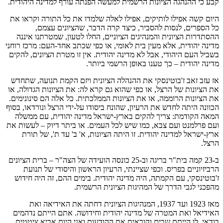
קבע כי ההנהגה הציונות הרשמית למעשה הפנתה עורף למדינה היהודית.
היום קשה אפילו לותיקים, אפילו לאלה שלמדו את כל התורה וקראו את
כל הספרים, לנסות להסביר, כיצד קרה הדבר, שהציונים עצמם,
ההסתדרות הציונית והמנהיגים הציוניים, החלו לטעון, שמטרתנו איננה
מדינה יהודית, אלא מעין בית לאומי, או כפי שכתב אחד-העם: מרכז רוחני
בשביל העם היהודי, אבל לא מדינה יהודית. אין זו מטרת הציונים, להקים
מדינה יהודית – כך טענו באופן הרשמי ביותר.
אז עזב זאב ז'בוטינסקי את ההנהלה הציונית ויזם הקמת תנועה, שתחדש
את הציונות של הרצל, או כפי שהוא גם קרא לה: את הציונות הגדולה, או
את הציונות הרוממה, או את הציונות הממלכתית. כל אלה הם סינונימים.
הכוונה היתה לחדש את הרעיון, שהונח ביסודו על-ידי הרצל ונורדאו, בסוף
המאה הקודמת: צריך להקים בארץ-ישראל מדינה יהודית, עם ממשלה
ועם פרלמנט ועם צבא, כמו שיש לכל העמים. או ביתר דיוק – לעשות את
ארץ-ישראל למדינה יהודית. זו היתה הציונות, א' ב' עד ת', של תורת
הרצל.
ב-23 קמה בית"ר בריגה וב-25 כונסה הועידה של הצה"ר – ברית הציונים
הרביזיוניים בפריס. וכפי שציינתי, הרעיון הראשון והיסודי של תנועת
ז'בוטינסקי, עם הקמתה, היה מדינה יהודית. בימים ההם, זה היה חידוש
מהפכני לגבי הדרך של המהיגות הציונית הרשמית.
מאז 1923 ועד 1937, המנהיגות הציונית דחתה את האידיאה ואת
האידיאל ואת המטרה של מדינה יהודית וחידושה. אתם הייתם נדהמים
בודאי, לו הייתם שבים וקוראים את ההודעות ואני היום אביא ציטטים