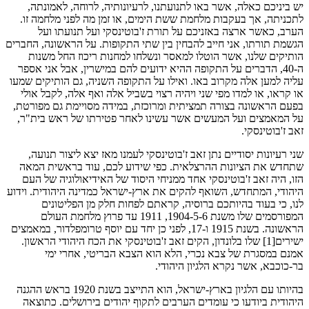
יש ביניכם כאלה, אשר באו לתנועתנו, לרעיונותיה, לרוחה, לאמונתה,
לתכניתה, אך בעקבות מלחמת ששת הימים, או זמן מה לפני מלחמה זו.
הערב, כאשר ארצה באזניכם על תורת ז'בוטינסקי ועל תנועתו ועל
הגשמת תורתו, אני חייב להבחין בין שתי התקופות. על הראשונה, החברים
הותיקים שלנו, אשר הוטלו למאסר ונשלחו למחנות ריכוז החל משנות
ה-40, הדברים על התקופה ההיא ידועים להם במישרין, אבל אני אספר
עליה למען אלה מקרוב באו. ואילו על התקופה השניה, גם הותיקים שמעו
או קראו, או למדו מפי שני ויהיה רצוי בשביל אלה ואף אלה, לקבל אולי
בפעם הראשונה בצורה תמציתית ומרוכזת, במידה מסויימת גם מפורטת,
על המאמצים ועל המעשים אשר עשינו לאחר פטירתו של ראש בית"ר,
זאב ז'בוטינסקי.
שני רעיונות יסודיים נתן זאב ז'בוטינסקי לעמנו מאז יצא ליצור תנועה,
שתחדש את הציונות ההרצלאית. כפי שידוע לכם, עוד בראשית המאה
הזו, היה זאב ז'בוטינסקי אחד ממניחי היסוד של האידיאולוגיה של העם
היהודי, המתחדש, השואף להקים את ארץ-ישראל כמדינה היהודית. וידוע
לנו, כי בעוד בהיותכם ברוסיה, קראתם לפחות חלק מן הפליטונים
המפורסמים שלו משנת 1904-5-6, 1911 עד פרוץ מלחמת העולם
הראשונה. בשנת 1915 ו-17, לפני כן יחד עם יוסף טרומפלדור, במאמצים
ישירים[1] שלו בלונדון, הקים זאב ז'בוטינסקי את הכח היהודי הראשון.
אמנם במסגרת של צבא נכרי, הלא הוא הצבא הבריטי, אחרי ימי
בר-כוכבא, אשר נקרא הלגיון היהודי.
בהיותו עם הלגיון בארץ-ישראל, הוא התייצב בשנת 1920 בראש ההגנה
היהודית ביודעו כי עומדים הערבים לתקוף יהודים בירושלים. כתוצאה