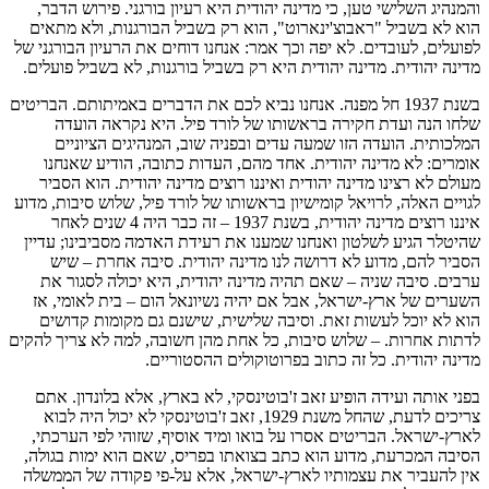
והמנהיג השלישי טען, כי מדינה יהודית היא רעיון בורגני. פירוש הדבר,
הוא לא בשביל "ראבוצ'ינארוט", הוא רק בשביל הבורגנות, ולא מתאים
לפועלים, לעובדים. לא יפה וכך אמר: אנחנו דוחים את הרעיון הבורגני של
מדינה יהודית. מדינה יהודית היא רק בשביל בורגנות, לא בשביל פועלים.
בשנת 1937 חל מפנה. אנחנו נביא לכם את הדברים באמיתותם. הבריטים
שלחו הנה ועדת חקירה בראשותו של לורד פיל. היא נקראה הועדה
המלכותית. הועדה הזו שמעה עדים ובפניה שוב, המנהיגים הציוניים
אומרים: לא מדינה יהודית. אחד מהם, העדות כתובה, הודיע שאנחנו
מעולם לא רצינו מדינה יהודית ואיננו רוצים מדינה יהודית. הוא הסביר
לגויים האלה, לרויאל קומישיון בראשותו של לורד פיל, שלוש סיבות, מדוע
איננו רוצים מדינה יהודית, בשנת 1937 – זה כבר היה 4 שנים לאחר
שהיטלר הגיע לשלטון ואנחנו שמענו את רעידת האדמה מסביבינו; עדיין
הסביר להם, מדוע לא דרושה לנו מדינה יהודית. סיבה אחרת – שיש
ערבים. סיבה שניה – שאם תהיה מדינה יהודית, היא יכולה לסגור את
השערים של ארץ-ישראל, אבל אם יהיה נשיונאל הום – בית לאומי, אז
הוא לא יוכל לעשות זאת. וסיבה שלישית, שישנם גם מקומות קדושים
לדתות אחרות. – שלוש סיבות, כל אחת מהן חשובה, למה לא צריך להקים
מדינה יהודית. כל זה כתוב בפרוטוקולים ההסטוריים.
בפני אותה ועידה הופיע זאב ז'בוטינסקי, לא בארץ, אלא בלונדון. אתם
צריכים לדעת, שהחל משנת 1929, זאב ז'בוטינסקי לא יכול היה לבוא
לארץ-ישראל. הבריטים אסרו על בואו ומיד אוסיף, שזוהי לפי הערכתי,
הסיבה המכרעת, מדוע הוא כתב בצואתו בפריס, שאם הוא ימות בגולה,
אין להעביר את עצמותיו לארץ-ישראל, אלא על-פי פקודה של הממשלה