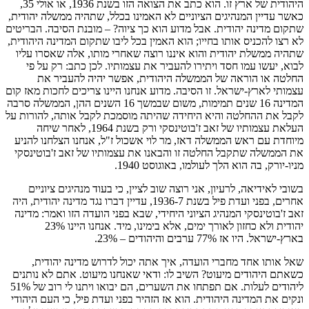
היהודית של ארץ זו. הוא כתב את הצואה הזו בשנת 1936, או אולי 35,
כאשר עדיין המנהיגים הציוניים לא האמינו בכלל, שתהיה ממשלה יהודית,
שתקום מדינה יהודית. אבל מדוע הוא כך ציוה? – מובנת הסיבה. הבריטים
לא רצו להכניס אותו בחייו; הוא האמין בכל ליבו שתקום המדינה היהודית,
שתהיה ממשלת יהודית והוא איננו רוצה שאחרי מותו, אלה שאסרו עליו
לבוא, יעשו עמו חסד ויתירו להעביר את עצמותיו. לכן כתב: רק על פי
החלטה או הוראה של הממשלה היהודית, אפשר יהיה להעביר את
עצמותי לארץ-ישראל. זו הסיבה. מדוע אנחנו היינו צריכים לחכות מאז קום
המדינה 16 שנים תמימות, משום שבמשך 16 השנים ההן, הממשלה סרבה
לקבל את ההחלטה והיא היחידה שהיתה מוסמכת לקבל אותה, להורות על
העלאת עצמותיו של זאב ז'בוטינסקי ורק בשנת 1964, לאחר שיחה
מיוחדת עם ראש הממשלה דאז, מר לוי אשכול ז"ל, אנחנו הצלחנו להניע
את הממשלה שתקבל החלטה זו והבאנו את עצמותיו של זאב ז'בוטינסקי
מניו-יורק, בה הוא הלך לעולמו, באוגוסט 1940.
בשובי לאידיאה, לרעיון, אני רוצה שוב לציין, כי בעוד מנהיגים ציוניים
אחרים, בפני ועדת פיל בשנת 1936-7, עדיין דברו נגד מדינה יהודית, היה
זאב ז'בוטינסקי המנהיג הציוני היחידי, שבא בפני הועדה הזו ואמר: מדינה
יהודית ולא כחזון לאורך ימים, אלא בימינו, מיד. אנחנו היינו 23%
בארץ-ישראל. היו אז 77% ערבים והיהודים – 23%.
שאל אותו אחד מחברי הועדה, איך אתה יכול לדרוש מדינה יהודית,
כשאתם היהודים מיעוט? השיב לו: ודאי שאנחנו מיעוט. אתם לא נותנים
ליהודים לעלות. אם תפתחו את השערים, הם יבואו ויתנו לי רוב של 51%
ונקים את המדינה היהודית. הוא אז הזהיר בפני ועדת פיל, כי העם היהודי