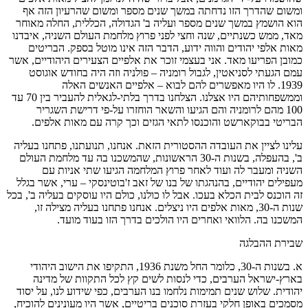
ומשום שהדרך הזו נדחתה במשך שנים מספר ומשום שהרעיון הזה אף
הוא הושמץ במשך שנים מספר ועליה ב' הגדולה, הכללית, החלה מאוחר
מאד, ממש כשנתיים, שנה וחצי לפני פרוץ מלחמת העולם השניה, איבדנו
מאות אלפי יהודים והווה ידוע, הדבר הזה אינו מוטל בספק. הבריטים
כמובן הפריעו מאד. אני בעצמי זוכר את אלפיים הצעירים היהודיים, אשר
עמם הגעתי לסניאטין, לגבול רומניה – פולניה וזה היה בחודש אוגוסט
1939. לו היו מאפשרים להם לבוא – אלפיים האנשים האלה
וממשפחותיהם היו אצלנו. הצלחנו בדרך בלתי-לגאלית להעביר בין 70 עד
100 מהם לרומניה והם הגיעו והשאר הוחזרו על-פי דרישת השגריר
הבריטי בבוקארשט והוכנסו לתאי הגזים וכך קרה עם מאות אלפים.
עלינו לציין את העובדה ההסטורית הזאת. אנחנו, תנועתנו, פתחנו בעליה
ב', בהעפלה, בשנות ה-30 הראשונות, שהמשכנו בה עד מלחמת העולם
השניה ומעבר לה ועוד לאחר פרוץ המלחמה הגיעו שתי אניות עם
מעפילים יהודיים, בהנהגתו של בנו של זאב ז'בוטינסקי – ערי, אשר בגלל
זה הוכנס לבית הכלא בעכו. אבל לו כולנו, כולם היו עוסקים בעליה ב', בכל
שנות ה-30, מאות אלפים היו ניצלים. אנחנו פתחנו בעליה מצילה זו,
המשכנו בה. הלוואי ואחרים היו הולכים בדרך הזו בעוד מועד.
שבירת ההבלגה
א. בשנות ה-30, כלומר החל משנת 1936, התקיפו את הישוב היהודי
בארץ-ישראל הערבים, כדי לנסות לשים קץ לכל התקוות של מדינה
יהודית. שלוש שנים תמימות נלחמו בנו הערבים, כפי שידוע לנו, על יסוד
מסמכים באופן חלקי בעזרת סוכנים בריטיים, אשר היו מעונינים להוכיח,