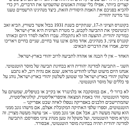
קצרים ביותר, אפילו בלי שמות האנשים שהשמיעו את הדברים, רק כדי
להביא בפניכם את האמת היסודית הזאת, כיצד מנהיגינו הרשמיים טענו
נגד מדינה יהודית.
בקונגרס הציוני ה-17, שנתקיים בשנת 1931 בבזל אשר בשוויץ, הביא זאב
ז'בוטינסקי את התביעה לקבוע, כי מטרת הציונית היא ארץ-ישראל
כמדינה יהודית. ההצעה הזו לא נתקבלה. עברו הלאה לסדר היום ובאותו
קונגרס ציוני, 3 מנהיגים, אחד מהם איננו עוד בחיים, שניים בחיים ויאריכו
ימים, אמרו את הדברים הבאים:
האחד – אין לי הבנה או אהדה לתביעה לרוב יהודי בארץ-ישראל.
השני – התביעה למדינה יהודית היא בבחינת תביעה של מוסר הוטנטוטי.
אנחנו היום מיעוט ועלינו להודיע מראש, שגם אם נהיה רוב, לא נתבע
שלטון יהודי בארץ-ישראל ומי שטוען לשלטון יהודי בארץ-ישראל, נוהג על
פי כללים של מוסר הוטנטוטי.
לא ברור לי , אם במוסקבה או בלנינגרד או בקייב או בטיפליס, שמעתם על
מוסר הוטנטוטי. זוהי באמת המצאה אימפריאליסטית, קולוניאליסטית,
שהמתיישבים הלבנים באפריקה נטפלו לאיזה שבט אפריקני –
הוטנטוטים, וספרו שלפי האתיקה המקובלת אצלם, אם מישהו גונב ממני
הוא עושה מעשה רע, אבל אם אני גונב ממנו – אני עושה מעשה מצויין. זה
נקרא מוסר הוטנטוטי, ועל משקל זה טען מנהיג ציוני מפורסם: התביעה
למדינה יהודית תהיה בבחינת מוסר הוטנטוטי, אבסורד.