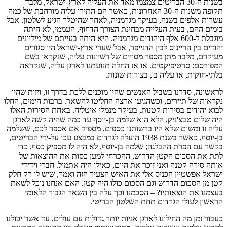
בשנות ה-30 הבריטים צמצמו מאד את העליה לארץ-ישראל, מלבד
תקופה משנות ה-30 האחרונות, כאשר הם התירו עליה מורחבת של כמה
עשרות אלפים בשנה, בעיקר מגרמניה, לאחר שהיטלר הגיע לשלטון. אבל
בימים ההם, בעית העלייה מבחינת הצורך הדחוף, העממי, לא היתה
מוגבלת ל-600 אלף היהודים מגרמניה. היא היתה בעייתם של מיליונים
יהודים בין הריינוס לבין הדנייפר, אבל שערי ארץ-ישראל היו סגורים
מעיקרם, מלבד מתן מספר מסויים של רשיונות עליה, שנקראו בשם
המפורסם: סרטיפיקטים. או אז החלה תנועתנו לארגן עליה, שנקראה
בלתי-חוקית, או עליה ב', בצורות שונות.
לראשונה, סדרנו בשביל האנשים שהיו מוכנים ללכת בדרך זו, ויזות שהיו
נקראות של תיירים, וכשהגיעו ארצה החליטו להשאר. ברבות הימים, החלו
לבוא יהודים בסירות קטנות, בעיקר מנמלי איטליה. באחת הסירות האלו
היה שלום טבצ'ניק, הלא הוא שלמה בן-יוסף עד כמה שהיה קשה לארגן
עליה זו ומשום שלא היו ברשותנו כספים, מספיק אם אספר לכם, ששלמה
בן-יוסף, כאשר בשנת 1938 הועלה לגרדום במבצע עכו על-ידי הבריטים,
בקשר עם הפרת ההבלגה; שלמה בן-יוסף, לא היה לו מספיק כסף, כדי
לתת את הסכום הקטן הדרוש, ההכרחי למען כסות את ההוצאות של
אותה סירה קטנה ואני זוכר את היום, כאילו היה אתמול. חברי וידידי
ישראל אפשטיין הכניס אלי את האיש הצעיר הזה ואמר, שיש לו רק חלק
קטן מן הסכום הדרוש וגם הסכום כולו היה קטן. האם אנחנו נוכל לשאת
בעצמנו את הוצאותיו? – הסכמנו וכך עלה בין השאר הגבור הלאומי
הראשון לעולי הגרדום תחת השלטון הבריטי.
כעבור זמן מה החילונו לארגן אניות יותר גדולות עם עולים, עד אשר יכולנו