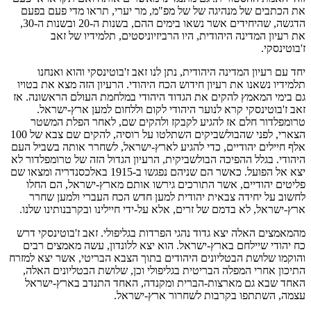
את הכתבים של מנהיגה של של מפ"מ, מר יערי, תראו מדי פעם בפעם
הדגשה, שהיחידים אשר נשאו בימים ההם, בשנות ה-20 ובשנות ה-30,
את רעיון המדינה היהודית, היו הרביזיוניסטים, תלמידיו של זאב
ז'בוטינסקי.
יחד עם רעיון המדינה היהודית, נתן לנו זאב ז'בוטינסקי והוא ואנחנו
תלמידיו נשאנו את רעיון חידוש הכח היהודי. הרעיון הזה מצא את בטויו
גם בימי המאמץ להקים את הגדוד היהודי במלחמת העולם הראשונה. אז
זאב ז'בוטינסקי קרא לנוער היהודי לקום וללחום למען ארץ-ישראל.
טרומפלדור חלם אז להגיע לקבקז ולהקים שם, לאחר הפלת המשטר
הצארי, לפני שהבולשביקים השתלטו על רוסיה, להקים שם צבא של 100
אלף חיילים יהודיים, כדי להגיע לארץ-ישראל, לשחרר אותה בשביל העם
היהודי. בגלל ההפיכה הבולשביקית, הרעיון הגדול הזה של טרומפלדור לא
יצא אל הפועל. כאשר הם שניהם נפגשו ב-1915 באלכסנדריה ומצאו שם
פליטים יהודיים, אשר התורכים גירשו אותם מארץ-ישראל, הם החלו
לחשוב על יחידה צבאית יהודית למען חדש הכח העברי ולמען שחרר
ארץ-ישראל, לא בדמם של זרים, אלא על-ידי חיילינו ובקרבנותינו שלנו.
מהמאמצים האלה יצא גדוד נהגי הפרדות בגליפולי. זאב ז'בוטינסקי דרש
כח יהודי שיילחם בארץ-ישראל. הוא יצא ללונדון, עשה מאמצים רבים
והוקמו שלושת הבטליונים היהודים בתוך הצבא הבריטי, אשר יצא למזרח
התיכון אחרי המפלה הבריטית בגליפולי וכן, שלושת הבטליונים האלה,
האחד שבא גם מארצות-הברית ומקנדה, האחד התנדב בארץ-ישראל
עצמה, השתתפו בקרבות לשחרור ארץ-ישראל.