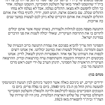
בית"ר שהוטמנו לאחר בואו של השלטון הסובייטי, הוטמנו ונעלמו. אחר
כך הלכו לחפשם ולא מצאו. הדגלים נעלמו, אבל לא נעלמו ולא נמחו
הדגלים שבלב. עם בואכם ארצה, הגיע הזמן, ידידי, להניף בגלוי את אותם
הדגלים ולעשות את אותם הדברים שלא ניתן לכם לעשות במשך שנים
כה ארוכות.
התנועה מצפה מכם לגדולות ולנצורות, באותו שטח אשר אתם יכולים
לתרום בו את התרומה העיקרית, שאולי יכולה לשנות את פני הדברים
במדינת ישראל.
הסמינר הזה צריך להביא בפניכם את עמדת התנועה ברוב הבעיות של
העם והמדינה. נשתדל לעשות זאת כמיטב יכולתנו. אין אנחנו רוצים
לכפות את דעותינו על אף אחד. האפשרות תינתן לשאול, לדיון. אנחנו
מבקשים רק התמדה הקשבה והשתתפות ערה בהרצאות ובדיון. ההרצאה
העיקרית הראשית של הסמינר, תינתן הערב על-ידי יושב-ראש מרכז
התנועה מר בגין.
מנחם בגין:
ידידים יקרים, יש ביניכם כאלה אשר הקשר ביניהם לבין תנועת ז'בוטינסקי
למעשה נותק החל מן ה-15 ביוני 1940, ביום בו נפלה פריס; ביום בו
הטנקים הסובייטים נכנסו לקרלנאס ולריגה ולטאלין והשלטון הסובייטי
השתלט במישרין על שלוש הארצות הבלטיות, בהן היו לנו שירות של
הצה"ר ובית"ר לתפארת מאז 1923.