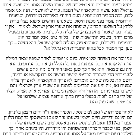
נמצא בפינה מסויימת והארטילריה של האויב משיגה אותו, מה עושה אותו
גנראל? הוא עושה אווקואציה של הצבא, כדי שלא יושמד. הנה אני אומר
לכם, ככה הסביר ז'בוטינסקי: העם היהודי באירופה המזרחית, הצפונית
והדרומית עומד בפני סכנת חיסול. כשאנחנו דורשים איפוא בעלי ברית
ללחץ על השלטון הבריטי, שיפתח את שערי ארץ ישראל, לאמור – אין זו
בעיה, כפי שאמר יצחק בצדק, של עליה סלקטיבית, של מבחנים בשביל
מרכז רוחני, בשביל התיישבות יפה – כל זה טוב, אבל המדובר הוא
בהמונים. בשבילם, האווקואציה, העליה לארץ-ישראל, היא הצלה – כך
טען, כך הסביר אבל באיזו התנגדות הוא נתקל אז?
אני זוכר את השיחה שלו איתי, כיום או יומיים לאחר שמפיו יצאה המילה
הזו. הוא קרא את כל העתונות, את כל הקללות, את כל הגידופים. הוא
היה עצוב מאד. הוא אחר כך טען באזני היהודים: מה אתם עושים
לעצמכם? הרי השגריר הבריטי היושב בורשה או בבוקרשט או בריגה,
רושם את כל מה שאתם אומרים: לא צריך אווקואציה, לא צריך עליה
המונית ואז, מה יניע את הבריטים לפתוח את שערי ארץ-ישראל? והם
ימשיכו במדיניותם. אז הרי היה הנשק המכריע המדיני: אווקואציה, הצלה
ועל-ידי כך גם לזכות בבעלי ברית בתוך אירופה עצמה, שילחצו על
הבריטים, שזה ענין להם.
לאחר פטירתו של זאב ז'בוטינסקי, הספיד אותו ד"ר חיים וייצמן בלונדון.
הם היו גם ידידים. חיים וייצמן בשעתו עזר לזאב ז'בוטינסקי בהקמת הלגיון
העברי ב-1917 וזאב ז'בוטינסקי היה באקסקוטיבה שבראשותו של ד"ר
וייצמן, כפי שכבר הזכרתי והמשפחות היו מיודדות. היו ביניהם אחר–כך
חילוקי דעות יסודיים מאד על אותו ענין מכריע- מדינה יהודית בימינו. חיים