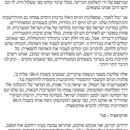
שניתפס על-ידי השלטון הבריטי, מבלי שיבר כוחנו כפי שעלול היה, לו הם
ידעו היכן אנחנו נמצאים.
אני יכול לאמר, שמפלוגות הגיוס האלו ברבות הימים צמחה גם ההתיישבות
וההתנחלות שלנו. יש לנו היום 17 נקודות, חלקן בשטחים המשוחררים,
חלקן במדינת ישראל כפי שהיתה בחלקה של ארץ-ישראל המערבית. זה
פחות מאשר יש לאחרים ויש לנו פחות, בגלל אותן סיבות היסטוריות,
שעליהן דיברתי. אבל, גם זהו חלק רציני בתהליך ההתנחלות, כפי שאתם
יכולים לראות בנורדיה זו. חברינו יודעים לעבוד את האדמה, הוכיחו שהם
יכולים ללחום, להקריב וגם יכולים לעבוד את האדמה לתפארת. כל
הישובים שלנו, ברוך השם, הם מוצלחים מאד ועתה כמובן, אנחנו רוצים
להרבות בהם בעיקר בשטחים המשוחררים, כפי שאנחנו מקוים – ינתן לנו
הדבר יותר ויותר.
אלה שלושת מעשי הגשמה עיקריים, שעשינו בשנות ה-30: עליה ב',
פלוגות הגיוס והמעבר ההסטורי מהתגוננות מקומית להתקפת נגד,
לאסטרטגיה של תגמול, או יציאה מ-ד' אמות, מן המיצר של ההבלגה אלי
דרך המלחמה המגשימה, שממנה צמחו כל המערכות הבאות, גם שלנו וגם
של המחנה השני למען תקומת ישראל. מבחינה מדינית, הרעיון העיקרי
שהדריך אז אותנו היה, כפי שזאב ז'בוטינסקי ניסח אותו בשנות ה-30
האחרונות במילה: להביא אווקואציה.
אווקואציה - פנוי
ידידים יקרים, אני אבקש אתכם, שתראו עכשיו בעיני רוחכם את המצב.