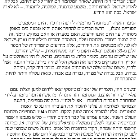
הנציג הבריטי דאז היתה, שאחר המלחמה הם יחזרו לארצותיהם, אבל לא
לארץ ישראל. לארצותיהם, משמע לגרמניה, לפולניה, לרומניה, – לא לארץ
ישראל. ככה הוא הודיע.
הגיעה האניה "סטרומה" מרומניה לחופה תורכיה, היום המסמכים
הסודיים נתגלו, – דרשו הבריטים להחזיר אותה והיא טבעה בים באופן
מסתורי. עד היום איננו יודעים, האם בסערה או האם במוקש גרמני. זה
היה המצב ביסודו. מלחמת עולם, השמדת יהודים במליוניהם וארץ-ישראל
לא לנו, לא מכניסים את היהודים, אלא מודיעים שהמדיניות של הספר
הלבן מ-39 תוגשם וב-49 תקום מדינה פלשתינאית, – שליש יהודים,
שני-שלישים ערבים, כלומר כליה. כי הערבים, בודאי, לו היו משתלטים על
הארץ, היו מפרקים מאיתנו את הנשק הקל שהיה בידינו, בידי ההגנה, אצל
ולח"י, משום שלממשלה יש תותחים וטנקים. כמובן היה קרב, והיתה
גבורה, אבל גבורה של מצדה, גבורה עם אבדון. כזאת עלולה היתה להיות
ההתפתחות.
ובשנים ההן, תלמידיו של זאב ז'בוטינסקי יצאו ללחום למען הצלת עמם
על-ידי שחרור ארצם. המלחמה הזו התנהלה מראשיתה ועד סיומה על-ידי
המחתרת העברית הלוחמת – אצ"ל ולח"י. בתקופה מסויימת, ההגנה
הצטרפה למלחמה זו. עלינו להזכיר את העובדה הזו על פי האמת
הסטורית. עלינו להזכיר אותה למען הלקח. בשנת 1945 הסתיימה מלחמת
העולם השניה. אנחנו עמדנו על קבר המונים יהודי – שליש מעמנו הושמד
ובבריטניה הגיעה לשלטון ממשלה סוציאליסטית, של הלייבור. אז, במחנה
הרשמי היתה שמחה, רקדו ברחובות תל-אביב. מדוע? משום שכחצי שנה
לפני כן היתה ועידה של מפלגת הלייבור בבלקפול והם שם קיבלו החלטה