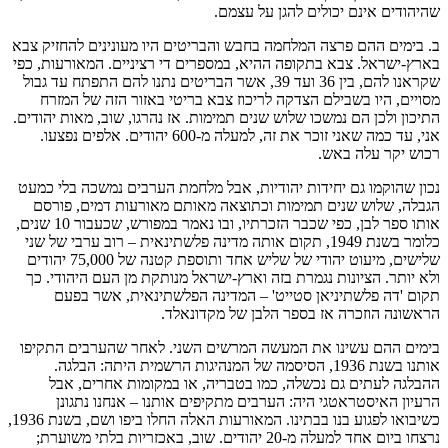
שהיהודים אינם יכולים להגן על עצמם.
ב. בימים ההם פרצה המלחמה בחבש והבריטים היו מעונינים להחזיק צבא
בארץ-ישראל. צבא בתקופה ההיא, במספרים די רציניים. המאורעות, כפי
שקראנו להם, בין 36 ועד 39, אשר הבריטים נתנו להם התפתח עד גבול
מסויים, היו בשבילם הצדקה לריכוז צבא בריטי באזור הזה של המזרח
התיכון ולכן הם נמשכו שלוש שנים תמימות. אז נהרגו, שוב, מאות יהודים.
אני, עד כמה שאני זוכר את זה, למעלה מ-600 יהודים. אלפים נפצעו.
רכוש יקר עלה באש.
נכון שהוקמו גם יחידות יהודיות, אבל מלחמת הערבים נמשכה בלי כמעט
הגבלה, שלוש שנים תמימות וכתוצאה מאותם מאורעות דמים, פורסם
אותו ספר לבן, כפי שכבר הזכרתיו, ובו נאמר במפורש, שכעבור 10 שנים,
כלומר בשנת 1949, תקום אותה מדינה פלשתינאית – רוב ערבי של שני
שלישים, מיעוט יהודי של שליש אחד ותוספת קטנה של 75,000 יהודים
ולא יותר. הציונות נגמרת בזה וארץ-ישראל מנותקת מן העם היהודי. כך
תקום 'דה פלשתיניאן סטייט' – המדינה הפלשתינאית, אשר בפעם
הראשונה הוזכרה אז בספר הלבן של מקדונאלד.
בימים ההם עשינו את המעשה המרשים השני. לאחר שהערבים התקיפו
אותנו בשנת 1936, הסיסמה של המנהיגות הרשמית היתה: הבלגה.
ההבלגה לעתים גם נכשלה, כמו בטבריה, או במקומות אחרים, אבל
הרעיון האיסטראטגי היה: הערבים מתקיפים אותנו – אנחנו נתגונן
כשיבואו לפגוע בנו בבתינו. המאורעות האלה החלו ביפו ושם, בשנת 1936,
נרצחו ביום אחד למעלה מ-20 יהודים. שוב, באכזריות בלתי משוערת;