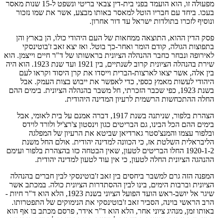
מפעולה זו, הוא הועמד בפני בית-דין צבאי בריטי ונשפט ל-15 שנות מאסר
בעכו. ביחד עם חבריו הוטל למאסר באותו מבצע, אשר את שמו נזכור
ונוסיף לזכרו בתולדות ישראל עד דור אחרון.
פסק הדין ההוא, התוצאה ממחאות של העם היהודי כולו, הן בארץ והן
בתפוצות הגולה, קודם הומר ואחר-כך בוטל. ואז יצא זאב ז'בוטינסקי
לאירופה ונבחר כחבר ההנהלה הציונית בראשותו של ד"ר חיים וייצמן. הוא
שירת בהנהלה הציונית קרוב לשנתיים, בין 1921 ועד שנת 1923. הוא היה
בין אלה, אשר יצאו לארצות-הברית וייסדו את קרן היסוד וקראו לעם
היהודי לעשות מאמץ כספי, כדי לאפשר את ייבוש בצות העמק. אבל
בשנת 1923, כפי שכבר הזכרתי, חל משבר בהנהלה הציונית. בימים ההם
החלה ההתכחשות הרשמית לרעיון המדינה היהודית.
הצהרת בלפור, שניתנה בשנת 1917, דברה אמנם על בית לאומי, אבל
בימים ההם הכל הבינו, גם הבריטים כגון וינסטון צ'רצ'יל ולורד לוידס
ובלפור עצמו והמנצ'סטר גארדיאן שביטא את הרעיון של המפלגה
הליבראלית השלטת אז, כי הכוונה למדינה יהודית. אולם החל משנת
1920-1-2 החלו הבריטים לטעון, שאין הבטחה כזו בהצהרת בלפור ועימם
ההנהגה הציונית החלה לטעון, כי אין עוד לטעון למדינה יהודית.
המפנה הזה גרם למשבר ביחסים בין זאב ז'בוטינסקי לבין חברים בהנהלה
הציונית וברבות הימים, בינו לבין ההסתדרות הציונית כולה. במכתב אשר
שיגר אל יושב-ראש הועד הפועל הציוני בשנת 1923, הלא הוא ד"ר חיות -
הרב הראשי בוינה, הסביר זאב ז'בוטינסקי את הנימוקים של התפטרותו.
באותו זמן, מנהיג ציוני אחר, הלא הוא ד"ר אידר, פרסם מכתב בו אף הוא