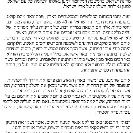
מדינת ישראל, בהמשכת המלחמה למען גאולתו השלמה של עם ישראל,
למען גאולתה השלמה של ארץ-ישראל.
ועוד. יחסי הכוחות הפוליטיים והמפלגתיים בארץ, שכתוצאה מהם קולט
בתנועה הציונית ובמדינת ישראל, זה 40 שנה באופן רצוף, מחנה מסויים.
יחסי כוחות אלה הם תוצאה במידה רבה, של מדיניות עליה מסויימת, של
עליה סלקטיבית. רבים מכם ודאי זוכרים את אותם הזמנים, כאשר
לארץ-ישראל באו על יסוד סרטיפיקטים, שחולקו על-ידי השלטון הבריטי,
אותם הסרטיפיקטים הידועים לשימצה והסרטיפיקטים האלה, חלוקתם
היתה בידי אותו המחנה, אשר הפך אותם למכשיר ביצור, ביסוס והנצחת
שלטונו בתנועה הציונית ובארץ-ישראל. בגלל העליה הסלקטיבית הזו לא
באו רבים מאד מבין אנשי בית"ר והתנועה הלאומית, אריות ונמרים אשר
התהלכו בגולה כבסוגר ולא הספיקו ולא הצליחו להגיע הנה. ועל כן, היתה
ההתפתחות כפי שהתפתחה.
אותם שהגיעו, עשו משהו בארץ הזאת. הם פרצו את הדרך להתפתחות
העצומה של רעיון התחיה; הם אשר גירשו מכאן את השלטון הבריטי; הם
אשר הביאו להקמת המדינה הלאומית; אבל במידה רבה, בגלל אותה
מדיניות עליה סלקטיבית, לא עמד להם כוחם להטביע את חותמם גם על
דמות המדינה, אשר קמה כתוצאה ממלחמתם. ואם היום העליה של לוחמי
ציון מברית-המועצות, תשפיע על שנוי יחסי הכוחות בארץ-ישראל, תהיה זו
עשיית צדק הסטורי.
רבותי, התכנסנו כאן בחלקנו אנשי תנועה ותיקים, אשר נשאו את הרעיון
הבית"רי והז'בוטינסקאי בתנאים חמורים וקשים, שמרו אמונים והגנו.
שמענו במפגש של בית"רים לפני זמן קצר ספור מרגש, על דגלים, על דגלי