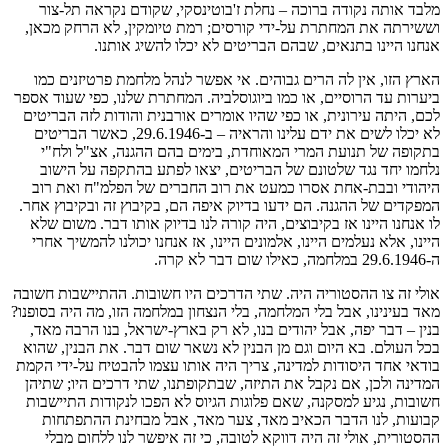
מלבד אותה נקודה ברוכה – נחלת ז'בוטינסקי, שקודם נקראה תל-צור
וששירתה את המחתרת על-ידי קורסים; רמת טיומקין, לא הרחק מכאן,
אנחנו היינו בתנאים, שבהם הבריטים לא יכלו להשיג אותנו.
הארץ הזו, אין לה הרים גבוהים. אי אפשר לנהל מלחמת פרטיזנים כמו
ביערות עד הרוסיים, או כמו ביוגוסלביה. המחתרת שלנו, כפי שעוד אספר
לכם, היתה עירונית, או כפי שהיו אומרים אורבנית והודות לזה הבריטים
לא יכלו לשים את ידם עלינו והראיה – ב-29.6.1946, כאשר הבריטים
בתקופה של תנועת המרי המאוחדת, בימים בהם ההגנה, אצ"ל ולח"י
נלחמו יחד נגד שלטונם של הבריטים, יצאו לפתע בהתקפה על הישוב
היהודי ובבת-אחת אסרו כמעט את רוב החברים של הפלמ"ח ואת רוב
המפקדים של ההגנה. הם ידעו בדיוק איפה הם, בקיבוץ זה ובקיבוץ אחר.
לו אנחנו היינו אז בקיבוצים, היה קורה לנו בדיוק אותו דבר. משום שלא
היינו, אלא נעלמים היינו, אלמונים היינו, אז אנחנו יכולנו להמשיך אחרי
ה-29.6.1946 במלחמה, כאילו שום דבר לא קרה.
אולי זה צו ההסטוריה היה. שתי הדרכים היו חשובות. ההתיישבות חשובה
מאד בעינינו, אבל בלי המלחמה, בלי הנצחון במלחמה הזו, מה היה בסופנו?
בנין – דבר יפה, אבל יהודים בנו, לא רק בארץ-ישראל, בנו הרבה מאד,
בכל העולם. בא היום וגם מן הבנין לא נשאר שום דבר. את הבנין, שהוא
בודאי אחד היסודות למדינה, צריך היה אותו עצמו להבטיח על-ידי הקמת
המדינה ולכן, אם נקבל את התיזה, שבתקופתנו, שתי דרכים היו; שתיהן
חשובות, נגיע למסקנה, שאם פלוגות הגיוס לא הפכו לנקודות התיישבות
קבועות, לנו הדבר הכאיב מאד, צער מאד, אבל מבחינת ההתפתחות
ההסטורית, אולי זה היה דווקא לטובה, כי זה איפשר לנו ללחום מבלי