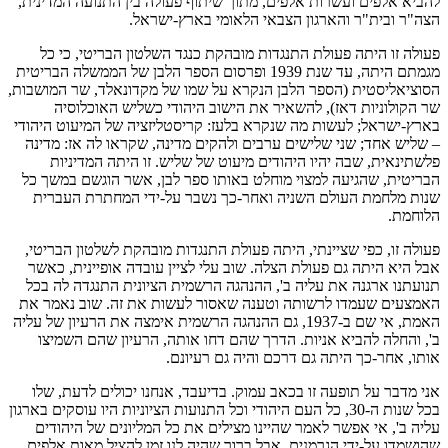
להביא אלפים ועשרות אלפים, מתוך שיתוף פעולה בין התנועה המדינית,
הצה"ר ובית"ר והארגון הצבאי הלאומי בארץ-ישראל.
פעולה זו היתה פעולת התנגדות מובהקת כנגד השלטון הבריטי, כי כל
מגמתם היתה, עד שנת 1939 ופרסום הספר הלבן של הממשלה הבריטית
הסוציאליסטית (הספר הלבן הנקרא על שמו של מקדונאלד, שר המושבות,
שר הקולוניות דאז), להשאיר את הישוב היהודי כשליש האוכלוסיה
בארץ-ישראל; לעשות מה שנקרא בלעז: קריסטליזציה של המיעוט היהודי
– שליש אחד; שני שלישים ערבים ולהקים מדינה, שקראו לה אז: מדינה
פלשתינאית, שבה יהיו היהודים מיעוט של שליש. זו היתה המדיניות
הבריטית, שהגיעה למצוי מוחלט באותו ספר לבן, אשר הוגשם במשך כל
שנות מלחמת העולם השניה ואחר-כך נשבר על-ידי המחתרת העברית
הלוחמת.
פעולה זו, כפי שציינתי, היתה פעולת התנגדות מובהקת לשלטון הבריטי,
אבל היא היתה גם פעולת הצלה. שוב עלי לציין עובדה אופיינית, כאשר
תנועתנו ארגנה את עליה ב', ההנהגה הרשמית הציונית התנגדה לה בכל
האמצעים שעמדו לרשותה וטענה שאסור לעשות את זה. שוב נאמר את
האמת, אי שם ב-1937, גם ההנהגה הרשמית אימצה את הרעיון של עליה
ב', והחלה להביא אניות. הדרך שהם דחו אותה, הרעיון שהם השמיצו
אותו, אחר-כך היתה גם דרכם והיה גם רעיונם.
אני מדבר על תופעה זו בכאב עמוק. בדיעבד, אנחנו יכולים לדעת, שלו
בכל שנות ה-30, כל העם היהודי וכל התנועות הציוניות היו עוסקים בארגון
עליה ב', אי אפשר לאמר שהיינו מצילים את כל המליונים של היהודים
שהושמדו על-ידי הגרמנים, אבל ברור שהיה לנו זמן להציל מאות אלפים