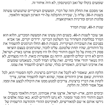
שומעים בקולו של זאב ז'בוטינסקי, לא היה איחור זה.
אני מסכם את החלק הזה של דברי, המעשים העיקריים שתנועתנו עשתה
בשנות ה-30: עליה ב', שבירת ההבלגה על-ידי הארגון הצבאי הלאומי,
פלוגות הגיוס ומדיניות האווקואציה.
שנות ה-40, שנות המרד
אני עובר לשנות ה-40. בשנים ההן עשינו את המעשה המכריע, הלוא הוא
המרד במלחמת השחרור נגד השלטון הבריטי. ידידים יקרים, אני אביא
בפניכם את העובדות העיקריות. בשנות ה-40 החלו הגרמנים להשמיד את
כל היהודים, שהיו תחת שלטונם. עלינו לזכור, שהגרמנים בעצם הוציאו
פסק דין מוות על כל העם היהודי כולו ולו היו משיגים אותנו בארץ–ישראל,
היום לא היינו יכולים להיפגש. היתה גם אפשרות כזאת. לו היו מנצחים, לא
היה נשאר יהודי אחד בחיים. זאת עלינו תמיד לזכור, כשאנחנו שומעים
את אויבינו הערבים, האומרים בגלוי, שהם רוצים להשמיד את עמנו.
הלקח הוא, שאסור לא לקבל את דבריהם ברצינות. לקח הסטורי הוא, לכל
הדורות, שאם אויב היהודים אומר, שהוא רוצה להשמיד אותנו, צריך
לקחת את דבריו ברצינות. צריכים למנוע ממנו את היכולת לבצע את זממו.
אבל אסור לזלזל. זה הלקח.
ובימים ההם, ארץ–ישראל, ארצנו ארץ אבותינו, הבית הלאומי בשביל
העם היהודי היה סגור ומסוגר. לא נתנו ליהודים לבוא. באו כמה אלפים או
גירשו אותם אי שם למאוריציוס, לאוקיינוס ההודי וההודעה הרשמית של