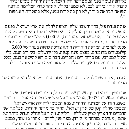
באירופה עומד בפני קטסטרופה ורק הקמת מדינה יהודית בימינו יכולה
להציל אותו. כידוע לכם, לא שמעו בקולו, ולאחר פרוץ המלחמה אירעה
השואה הנוראה ביותר, לא רק בתולדות עמנו, אלא בתולדות האנושות
כולה.
אותה ועדת פיל, בדין וחשבון שלה, הציעה לחלק את ארץ-ישראל. בפעם
הראשונה אז הועלה רעיון החלוקה – פארטישיון בלעז. היא הציעה להקים
שלוש מדינות בארץ-ישראל המערבית, על 30,000 קילומטרים מרובעים:
מדינה ערבית, מדינה יהודית ולמעשה מדינה בריטית. המפה ידועה ולא
אכנס לפרטיה. המדינה היהודית היתה צריכה להיות בערך של 6,000
קילומטרים מרובעים. בעצם פינה קטנה, בלי ירושלים, בלי רוב הנגב, בלי
הגליל המערבי, עם פרוזדורים מחברים. הבריטים רצו להישאר בנגב, בגלל
שליטתם בתעלת סואץ; בירושלים – לשמור עליה בשבי האנושות כולה
ומדינה יהודית.
הועדה, אם תשימו לב לשם בעברית, היתה ועדת פיל, אבל היא הציעה לנו
מדינת זבוב.
אני מציין, כי מאז הדין וחשבון של ועדת פיל, המנהיגים הציוניים, אשר
משנות ה-20 ועד 1937, אפילו אסרו על השימוש במדינה יהודית – ברעיון
ובשם, חזרו אל המדינה היהודית, מאז הסכימו לחלוקת ארץ-ישראל;
הסכימו שחלק קטן של ארץ-ישראל, תהיה בה מדינה יהודית. אבל את שני
הדברים יחד צריך לציין לשלילה – חלוקה, ויתור על החלק הגדול ביותר של
ארצנו, מערבה ומזרחה מן הירדן. מצד שני, לחיוב – אחרי 15 שנה, כמעט
חצי דור, שיבה אל רעיון המדינה היהודית. זה אופייני, זה חשוב לרשום,
משום שיש פה לקח. כאשר הזרים נציגי האימפריה הבריטית אמרו בשנת