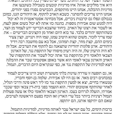
השומר הצעיר ושל כל החוגים. נוער יש לנו מצויין בכל החוגים. השאלה
היא איך מוליכים אותו? איזו מדיניות קובעים בשבילו? כשקבעו את
מדיניות ההבלגה, אנחנו היינו מותקפים, הכבישים נסגרו בפני יהודים,
אנחנו היינו צריכים להסתגר. כשבא האויב לתקוף, אז היהודים הגנו, כמובן
בגבולם ונפלו גם קרבנות ניכרים, אבל מבחינה אסטראטגית זה לא יכול
היה למנוע שום אבידות נוספות. בהגנה כזו אתה לא יכול בשום אופן לנצח,
או לשבור את רצונו של האויב. ביחוד שהצבא הבריטי ידע לעמוד מן הצד,
כשהותקפו יהודים בלבד. עד בוא היום ואחד מן הקצינים הבריטיים – את
שמו צריך לזכור, משום שהוא היטיב עמנו, שמו היה וינגייט, קצין צעיר
בימים ההם, קצת מוזר, קצת תמהוני, אבל בא עם מחשבה רבה וידיד
היהודים. ארגן פלוגות יהודיות שתצאנה גם לתקוף את הערבים. אבל זה
לא היה הרעיון שלו, זה היה רעיון מיסודו של התקפת נגד, של הארגון
הצבאי הלאומי ורק בהתקפת נגד אתה יכול לשבור את ההתקפות של
האויב והארגון צבאי לאומי הוא אשר באופן אפקטיבי שבר את ההבלגה
ויצא למדיניות של התקפות נגד או, כפי שנקראים היום הדברים, תגמול.
או, גם תופעה זו עוררה עוינות בלתי משוערת ושוב היינו צריכים לעמוד
במבחנים רבים מאד. אז גם היו לנו אבידות. שלמה בן-יוסף וחבריו,
שנשארו בחיים, יצא אז למעין התקפת נגד כזו ליד ראש פינה ודרכי הגליל,
לאחר שהותקף אוטובוס יהודי. הוא הועמד בפני בית-דין צבאי וכפי שכבר
אמרתי, הועלה לגרדום בעכו. הארגון הצבאי הלאומי כולו אז עשה פעולות
תגמול רציניות ביותר בכל ערי הארץ ואז הוכח בפעם הראשונה לערבים,
שאם הם יתיקפו אותנו, הם יותקפו.
ברבות הימים, כל עם ישראל עבר לאותה מדיניות, למדיניות התגמול.
אותה מדיניות, אשר היתה אז לא רק נדחית, אלא נשללת במילים חריפות