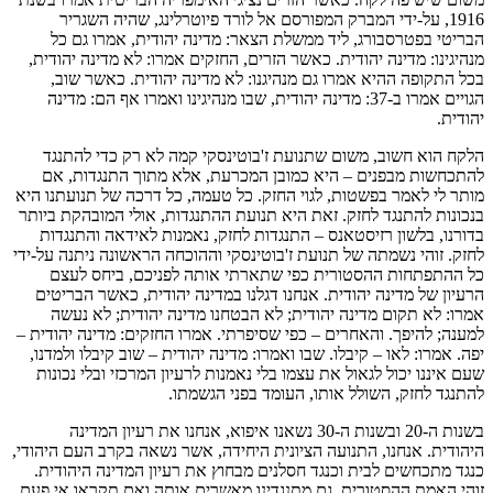
1916, על-ידי המברק המפורסם אל לורד פיוטרלינג, שהיה השגריר
הבריטי בפטרסבורג, ליד ממשלת הצאר: מדינה יהודית, אמרו גם כל
מנהיגינו: מדינה יהודית. כאשר הזרים, החזקים אמרו: לא מדינה יהודית,
בכל התקופה ההיא אמרו גם מנהיגנו: לא מדינה יהודית. כאשר שוב,
הגויים אמרו ב-37: מדינה יהודית, שבו מנהיגינו ואמרו אף הם: מדינה
יהודית.
הלקח הוא חשוב, משום שתנועת ז'בוטינסקי קמה לא רק כדי להתנגד
להתכחשות מבפנים – היא כמובן המכרעת, אלא מתוך התנגדות, אם
מותר לי לאמר בפשטות, לגוי החזק. כל טעמה, כל דרכה של תנועתנו היא
בנכונות להתנגד לחזק. זאת היא תנועת ההתנגדות, אולי המובהקת ביותר
בדורנו, בלשון רזיסטאנס – התנגדות לחזק, נאמנות לאידאה והתנגדות
לחזק. זוהי נשמתה של תנועת ז'בוטינסקי וההוכחה הראשונה ניתנה על-ידי
כל ההתפתחות ההסטורית כפי שתארתי אותה לפניכם, ביחס לעצם
הרעיון של מדינה יהודית. אנחנו דגלנו במדינה יהודית, כאשר הבריטים
אמרו: לא תקום מדינה יהודית; לא הבטחנו מדינה יהודית; לא נעשה
למענה; להיפך. והאחרים – כפי שסיפרתי. אמרו החזקים: מדינה יהודית –
יפה. אמרו: לאו – קיבלו. שבו ואמרו: מדינה יהודית – שוב קיבלו ולמדנו,
שעם איננו יכול לגאול את עצמו בלי נאמנות לרעיון המרכזי ובלי נכונות
להתנגד לחזק, השולל אותו, העומד בפני הגשמתו.
בשנות ה-20 ובשנות ה-30 נשאנו איפוא, אנחנו את רעיון המדינה
היהודית. אנחנו, התנועה הציונית היחידה, אשר נשאה בקרב העם היהודי,
כנגד מתכחשים לבית וכנגד חסלנים מבחוץ את רעיון המדינה היהודית.
זוהי האמת ההסטורית. גם מתנגדינו מאשרים אותה ואם תקראו אי פעם