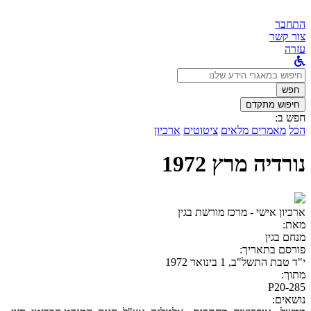
התחבר
צור קשר
עזרה
לחפש
ב:
חפש
חיפוש מתקדם
חפש ב:
הכל
מאמרים מלאים
ציטוטים
ארכיון
נורדיה מרץ 1972
ארכיון אישי - מרכז מורשת בגין
מאת:
מנחם בגין
פורסם בתאריך:
י"ד טבת התשל"ב, 1 בינואר 1972
מתוך:
P20-285
נושאים: