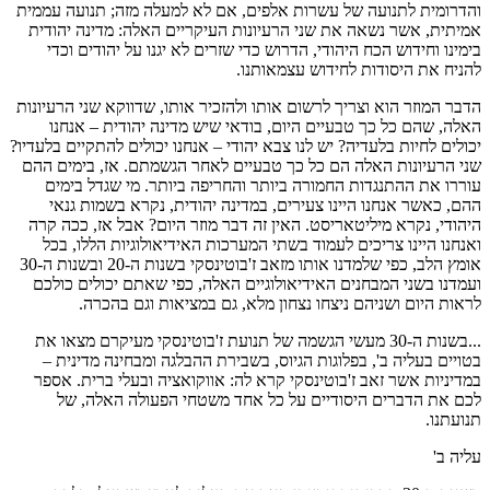
והדרומית לתנועה של עשרות אלפים, אם לא למעלה מזה; תנועה עממית
אמיתית, אשר נשאה את שני הרעיונות העיקריים האלה: מדינה יהודית
בימינו וחידוש הכח היהודי, הדרוש כדי שזרים לא יגנו על יהודים וכדי
להניח את היסודות לחידוש עצמאותנו.
הדבר המוזר הוא וצריך לרשום אותו ולהזכיר אותו, שדווקא שני הרעיונות
האלה, שהם כל כך טבעיים היום, בודאי שיש מדינה יהודית – אנחנו
יכולים לחיות בלעדיה? יש לנו צבא יהודי – אנחנו יכולים להתקיים בלעדיו?
שני הרעיונות האלה הם כל כך טבעיים לאחר הגשמתם. אז, בימים ההם
עוררו את ההתנגדות החמורה ביותר והחריפה ביותר. מי שגדל בימים
ההם, כאשר אנחנו היינו צעירים, במדינה יהודית, נקרא בשמות גנאי
היהודי, נקרא מיליטאריסט. האין זה דבר מוזר היום? אבל אז, ככה קרה
ואנחנו היינו צריכים לעמוד בשתי המערכות האידיאולוגיות הללו, בכל
אומץ הלב, כפי שלמדנו אותו מזאב ז'בוטינסקי בשנות ה-20 ובשנות ה-30
ועמדנו בשני המבחנים האידיאולוגיים האלה, כפי שאתם יכולים כולכם
לראות היום ושניהם ניצחו נצחון מלא, גם במציאות וגם בהכרה.
...בשנות ה-30 מעשי הגשמה של תנועת ז'בוטינסקי מעיקרם מצאו את
בטויים בעליה ב', בפלוגות הגיוס, בשבירת ההבלגה ומבחינה מדינית –
במדיניות אשר זאב ז'בוטינסקי קרא לה: אווקואציה ובעלי ברית. אספר
לכם את הדברים היסודיים על כל אחד משטחי הפעולה האלה, של
תנועתנו.
עליה ב'