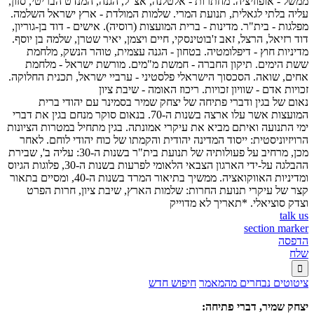
ממשל - אופוזיציה. מחתרות - אלטלנה, אצ"ל, הגנה, המנדט הבריטי, סזון,
עליה בלתי לגאלית, תנועת המרי. שלמות המולדת - ארץ ישראל השלמה.
מפלגות - בית"ר. מדינות - ברית המועצות (רוסיה). אישים - דוד בן-גוריון,
דוד רזיאל, הרצל, זאב ז'בוטינסקי, חיים ויצמן, יאיר שטרן, שלמה בן יוסף.
מדיניות חוץ - דיפלומטיה. בטחון - הגנה עצמית, טוהר הנשק, מלחמת
ששת הימים. תיקון החברה - חמשת מ"מים. מורשת ישראל - מלחמת
אחים, שואה. הסכסוך הישראלי פלסטיני - ערביי ישראל, תכנית החלוקה.
זכויות אדם - שוויון זכויות. ריכוז האומה - שיבת ציון
נאום של בגין ודברי פתיחה של יצחק שמיר בסמינר עם יהודי ברית
המועצות אשר עלו ארצה בשנות ה-70. בנאום סוקר מנחם בגין את דברי
ימי התנועה ואיתם מביא את עיקרי אמונתה. בגין מתחיל במטרות הציונות
הרויזיוניסטית: ייסוד המדינה יהודית והקמתו של כוח יהודי לוחם. לאחר
מכן, מרחיב על פעולותיה של תנועת בית"ר בשנות ה-30: עליה ב', שבירת
ההבלגה על-ידי הארגון הצבאי הלאומי לפרעות בשנות ה-30, פלוגות הגיוס
ומדיניות האווקואציה. ממשיך בתיאור המרד בשנות ה-40, ומסיים בתאור
קצר של עיקרי תנועת החרות: שלמות הארץ, שיבת ציון, חרות הפרט
וצדק סוציאלי. *תאריך לא מדוייק
talk us
section marker
הדפסה
שלח

ציטוטים נבחרים מהמאמר
חיפוש חדש
יצחק שמיר, דברי פתיחה: