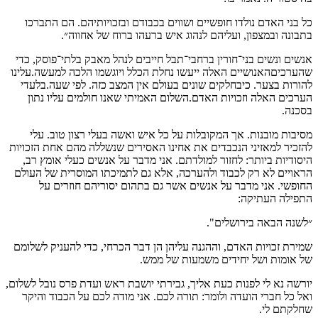
כל בני האדם נולדו חופשיים ושווים בכבודם ובזכויותיהם. הם התברכו
בתבונה ובמצפון, ועליהם לנהוג איש ברעהו ברוח של אחווה״.
אנשים ונשים בני־חורין ברחבי־תבל חייבים לנהל מאבק בלתי־פוסק, כדי
שהערכיםהאנושיים האלה ייעשו נחלת הכלל ויוגשמו הלכה למעשה.עלינו
להורות בצער. כיבחלקים שונים בעולם אין המצב כזה. לפי שעה.בלעדי
הערכים האלה וזכויות האדם.השלום האמיתי שאנו חולמים עליו נתון
בסכנה.
מסיבות מובנות. אך המקובלות על כל איש ואשה בעלי רצון טוב. עלי
להזכיר למאזיני הנכבדים את אחינו האסירים שנשללה מהם אחת הזכויות
היסודיות ביותר: לחזור למולדתם. אני מדבר על אנשים כעלי אומץ רב,
הראויים לא רק לכבוד ולהערכה, אלא גם לתמיכתו המוסרית של העולם
החופשי. אני מדבר על אנשים אשר גם בתהום יסוריהם חוזרים על
התפילה העתיקה:
״לשנה הבאה בירושלים".
שמירת זכויות האדם, וההגנה עליהן הן דבר הכרחי, כדי להעניק לשלומם
של אומות ושל יחידים משמעות של ממש.
יורשה נא לי לפנות כעת אליך, גבירתי יושבת ראש ועדת פרס נובל לשלום,
ואל כל חברי הועדה ולומר: תורה לכם. אני מודה לכם על הכבוד והיקר
שחלקתם לי.