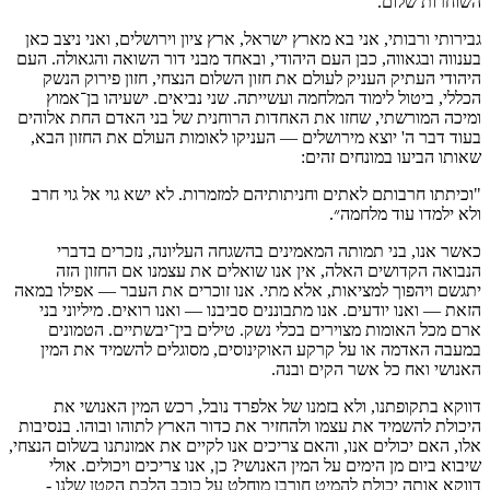
השוחרות שלום.
גבירותי ורבותי, אני בא מארץ ישראל, ארץ ציון וירושלים, ואני ניצב כאן
בענווה ובגאווה, כבן העם היהודי, ובאחד מבני דור השואה והגאולה. העם
היהודי העתיק העניק לעולם את חזון השלום הנצחי, חזון פירוק הנשק
הכללי, ביטול לימוד המלחמה ועשייתה. שני נביאים. ישעיהו בן־אמוץ
ומיכה המורשתי, שחזו את האחדות הרוחנית של בני האדם החת אלוהים
בעוד דבר ה' יוצא מירושלים — העניקו לאומות העולם את החזון הבא,
שאותו הביעו במונחים זהים:
"וכיתתו חרבותם לאתים וחניתותיהם למזמרות. לא ישא גוי אל גוי חרב
ולא ילמדו עוד מלחמה״.
כאשר אנו, בני תמותה המאמינים בהשגחה העליונה, נזכרים בדברי
הנבואה הקדושים האלה, אין אנו שואלים את עצמנו אם החזון הזה
יתגשם ויהפוך למציאות, אלא מתי. אנו זוכרים את העבר — אפילו במאה
הזאת — ואנו יודעים. אנו מתבוננים סביבנו — ואנו רואים. מיליוני בני
ארם מכל האומות מצוירים בכלי נשק. טילים בין־יבשתיים. הטמונים
במעבה האדמה או על קרקע האוקינוסים, מסוגלים להשמיד את המין
האנושי ואח כל אשר הקים ובנה.
דווקא בתקופתנו, ולא בזמנו של אלפרד נובל, רכש המין האנושי את
היכולת להשמיד את עצמו ולהחזיר את כדור הארץ לתוהו ובוהו. בנסיבות
אלו, האם יכולים אנו, והאם צריכים אנו לקיים את אמונתנו בשלום הנצחי,
שיבוא ביום מן הימים על המין האנושי? כן, אנו צריכים ויכולים. אולי
דווקא אותה יכולת להמיט חורבן מוחלט על כוכב הלכת הקטן שלנו -