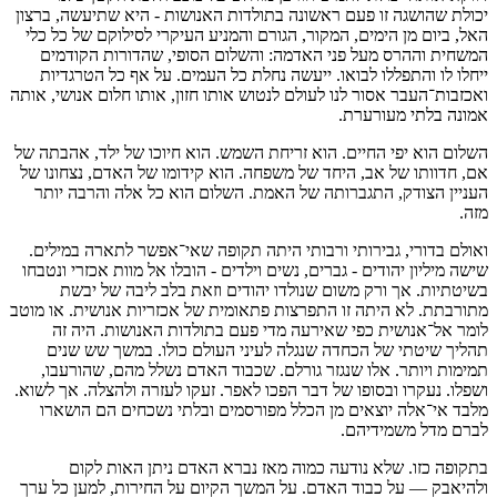
יכולת שהושגה זו פעם ראשונה בתולדות האנושות - היא שתיעשה, ברצון
האל, ביום מן הימים, המקור, הגורם והמניע העיקרי לסילוקם של כל כלי
המשחית וההרס מעל פני האדמה: והשלום הסופי, שהדורות הקודמים
ייחלו לו והתפללו לבואו. ייעשה נחלת כל העמים. על אף כל הטרגדיות
ואכזבות־העבר אסור לנו לעולם לנטוש אותו חזון, אותו חלום אנושי, אותה
אמונה בלתי מעורערת.
השלום הוא יפי החיים. הוא זריחת השמש. הוא חיוכו של ילד, אהבתה של
אם, חדוותו של אב, היחד של משפחה. הוא קידומו של האדם, נצחונו של
העניין הצודק, התגברותה של האמת. השלום הוא כל אלה והרבה יותר
מזה.
ואולם בדורי, גבירותי ורבותי היתה תקופה שאי־אפשר לתארה במילים.
שישה מיליון יהודים - גברים, נשים וילדים - הובלו אל מוות אכזרי ונטבחו
בשיטתיות. אך ורק משום שנולדו יהודים וזאת בלב ליבה של יבשת
מתורבתת. לא היתה זו התפרצות פתאומית של אכזריות אנושית. או מוטב
לומר אל־אנושית כפי שאירעה מדי פעם בתולדות האנושות. היה זה
תהליך שיטתי של הכחדה שנגלה לעיני העולם כולו. במשך שש שנים
תמימות ויותר. אלו שנגזר גורלם. שכבוד האדם נשלל מהם, שהורעבו,
ושפלו. נעקרו ובסופו של דבר הפכו לאפר. זעקו לעזרה ולהצלה. אך לשוא.
מלבד אי־אלה יוצאים מן הכלל מפורסמים ובלתי נשכחים הם הושארו
לברם מדל משמידיהם.
בתקופה כזו. שלא נודעה כמוה מאז נברא האדם ניתן האות לקום
ולהיאבק — על כבוד האדם. על המשך הקיום על החירות, למען כל ערך