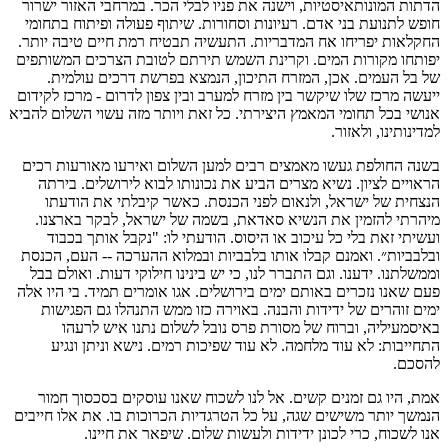
הדתות המונותאיסטיות, וישנה את פניו לבלי הכר. במרחבי האזור ישרור
חופש לתנועת בני אדם. רעיונות וסחורות. שיתוף פעולה ופיתוח בתחומי
החקלאות יפריחו אח המדבריות. התעשיה תבטיח רמת חיים טיבה יותר.
יפותחו מקורות המים. וקרינת השמש תירתם לטובת הצרכים המשותפים
של בל העמים. אכן, המזרח התיכון, הנמצא בפרשת דרכים עולמית.
ייעשה מרכז שלו שיקשר בין מזרח למערב ובין צפון לדרום - מרכז לקידום
אנושי בכל תחומי המאמץ היצירתי. כל זאת ויותר מזה עשוי השלום להביא
למדינותינו, ולאזור.
בשנה החולפת געשו מאמצים רבים למען השלום ואירעו מאורעות רכים
הראויים לציון. נשיא מצרים הביע את נכונותו לבוא לירושלים. בירתה
הנצחית של ישראל, ולנאום לפני הכנסת. כאשר קיבלתי את הודעתו
מיהרתי להזמין את הנשיא סאדאת, בשמה של ישראל, לבקר בארצנו.
ועשיתי זאת בלי כל עיכוב או היסוס. הודעתי לו: "נקבל אותך בכבוד
ובלבביות״. ואמנם קבלו אותו בלבביות ובמלוא ההערכה -- העם, הכנסת
וממשלתנו. ידענו. וגם התברר לנו, כי יש בינינו חילוקי דעות. ואולם בבל
פעם שאנו נזכרים באותם ימים בירושלים. אגו אומרים תמיד. בי היו אלה
ימים זוהרים של ידידות והבנה. באוירה כזו ממש התנהלו גם הפגישות
באיסמעיליה, וברוח של מסורת פרס נובל לשלום נתנו איש לרעהו
התחייבות: לא עוד מלחמה. לא עוד שפיכות רמים. נישא וניתן ונגיע
להסכם.
אמת, היו גם זמנים קשים. אל לנו לשכוח שאנו עוסקים בסכסוך חמור
הנמשך יותר משישים שגה, על כל הטרגדיות הכרוכות בו. את אלו חייבים
אנו לשכוח, כרי לכונן ידידות ולעשות שלום. שיפאר את חיינו.