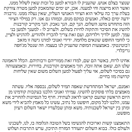
שנוצר בצלם אנוש. שהעניק לו הבורא למען כל זכות שאין לשלול ממנו,
ואשר הוא מייצגה וחי למענה. אכן, יש ימים שהמאבק למען מטרה צודקת
בעלת ערך כה עילאי הוא הציווי האנושי העליון, שאין נעלה ממנו. נורבגיה
ידעה ימים כאלה, ואנשים כמקס מנוס, וכמוהו גם אנו. רק במילוי הציווי
הזה מתחדש מושג השלום. הנך קם, הנך נאבק. הנך מקריב קורבנות
להשיג את הסיכוי והתקוה לחיות בשלום. ולערוב לו - למענך ולמען בני
עמך. למען ילדיך וילדיהם, ועם זאת צריך להכריז ולהודיע. להדגיש ולציין,
כי לוחמי החופש שונאים מלחמה. ידידי ואנוכי למדנו גישה זו מזאב
ז'בוטינטקי. באמצעות המופת שהעניק לנו בעצמו. וזה שנטל מג'וזפה
גריבלדי.
אחינו לרוח, באשר הם שם, למדו זאת ממוריהם ורבותיהם. הכלל והאמונה
שלנו הם, שאם אתה זוכה, תוך מאמצים וקורבנות, בחירות, ובאמצעותה
גם בסיכוי לשלום, אזי עליך לפעול למען השלום משום שאין שליחות
קדושת מזו בחיים.
ואמנם, ישראל המתחדשת שאפה תמיד לשלום, נכספה אליו. עשתה
מאמצים בלתי פוסקים להשיגו. עמיתי ואנוכי הלכנו בעקבות קודמינו מן
היום הראשון שהעם קראנו לדאוג לעתידו. חרף כל הנסיונות להחריב את
עמנו, הלכנו לכל מקום, חיפשנו כל נתיב, עשינו כל מאמץ להביא לידי משא
ומתן בין ישראל לשכנותיה. משא ומתן שבלעדיו ישאר השלום רעיון
מופשט.
התאמצנו קשות וארוכות להגשימו בשל הטובה הגלומה בו, לנו, לשכנינו
ולעולם כולו. בבוא השלום יתעודד המזרח התיכון, ערש התרבות ושלוש