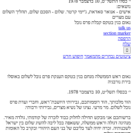
י' כסלו התשל"ט, 10 בדצמבר 1978
נושאים:
אישים - אנואר סאדאת, ג'יימי קרטר. שלום - הסכם שלום, תהליך השלום
עם מצרים
נאום בגין בטקס קבלת פרס נובל
talk us
section marker
הדפסה
שלח

ציטוטים נבחרים מהמאמר
חיפוש חדש
נאום ראש הממשלה מנחם בגין בטקס הענקת פרם נובל לשלום באוסלו
בירת נורבגיה
י׳ בכסלו תשל״ט, 10 בדצמבר 1978
.
הוד מלכותך, הוד רוממותכם, גבירותי היושבת־ראש, וחברי ועדת פרס
נובל לשלום. מר מרעי. נציגו של נשיא מצרים, גבירותי ורבותי:
ברשותכם אני מבקש תחילה לחלוק כבוד לזכרה של קודמתי, גולדה מאיר.
מנהיגה דגולה וראש ממשלה, ששאפה בכל ליבה להשיג שלום בין ישראל
לשכנותיה. זכרה יחיה לעד בליבם של בני העם היהודי ובקרב כל האומות