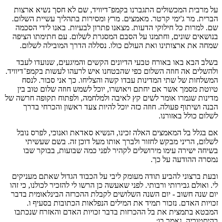
על מרבית המכשולים התגברנו בקמפ־דיוויד, שם לא חסך נשיא ארצות
הברית. מר ג'ימי קרטר. מאמצים. מרץ ומסירות בתהליך עשיית השלום.
שם. למרות כל חילוקי הדעות. מצאנו פתרון לבעיות. באנו לידי הסכמה
בנושאים שונים, וחתמנו על הסבם המסגרת לשלום. עם חתימתו הציפה
שמחה את ארצותינו ואת העולם כולו. נסללה הדרך המובילה לשלום.
בשלב הבא באו באורח טבעי הדיונים הקשים והמיגעים, שנועדו לעבד
ולהשלים אה חוזה השלום כפי שהבטחנו איש לרעהו לעשות בקמפ־דיוויד.
המשלחות של שתי המדינות עבדו קשה והצליחו. כך אני סבור. לנסח
טיוטת מסמך אשר אם יחתם ויאושרו, יוכל לשמש חוזה שלום טוב בין
מדינות שגמרו אומר לשים קץ לאיבה ולמלחמה, ולפתוח תקופה חרשה של
הבנה ושיתוף פעולה. חוזה כזה יוכל להיות צעד ראשון והכרחי בדרך
לשלום כולל באזורנו.
אם בגלל בל המאמצים האלה זכינו, הנשיא סאדאת ואנוכי, לפרס נובל
לשלום, הריני מבקש לחזור ולברך אותו מעל דוכן זה. בשם שעשיתי
בשיחה ישירה עימו מירושלים לקהיר לפני כמה שבועות, בבוקר שבו
נמסרה ההודעה על כך.
ובעת ברצוני להביע תודה מעומק ליבי על הכבוד הגדול שאתם מעניקים
לי. ואולם גבירותי ורבותי. לפני שאעשה כן הרשו לי להזכיר לכולנו, כי זהו
יום שנה חשוב - יום השנה השלושים לקבלת ההכרזה הבינלאומית בדבר
זכויות האדם. נזכור תמיד את המילים הנפלאות הכתובות בסעיף ו.
המבטא בתמצית את בל ההכרזות בדבר זכויות האדם והאזרח שנכתבו
בהיסטוריה. נאמר בו: