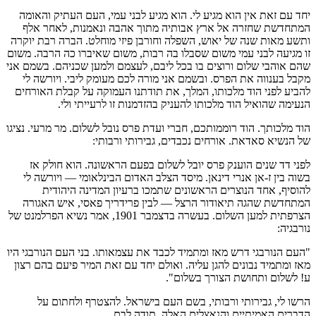
יחד עם זאת אין הוא מגיע לי. הוא מגיע לבני עמי, העם העתיק והאומה
המתחדשת שחזרה אל ארץ אבותיה מתוך אהבה ונאמנות, לאחר אלף
ותשע מאות שנה של יאוש, השפלה וחורבן פיזי מוחלט. הברה רבת יוקרה
זו מגיעה לבני עמי משום שסבלו בה רבות, משום שאיברו כה הרבה. משום
שהם אוהבי שלום ורוצים בו בכל ליבם, לעצמם ולמען שכניהם. בשמם אני
מקבל בענווה את הפרס. ובשמם אני מורה לכם מעומק ליבי. ויורשה לי
להביע לפני הוד מלכותו, המלך, את תודתנו העמוקה על קבלת האורחים
הנעימה שהואיל הוד מלכותו להעניק בהזדמנות זו לרעייתי ולי.
הוד מלכותך. הוד רוממותכם, חברי ועדת פרס נובל לשלום. מר מרעי. נציגו
של הנשיא סאדאת. אורחים נכבדים, גבירותי ורבותי:
לפני דד שנים הוענק פרס יובל לשלום בפעם הראשונה. הוא חולק אז
בשוה בין ז-אן אנרי דינאן. מיסד הצלב האדום הבינלאומי — ויורשה לי
להוסיף, אחד הנוצרים הראשונים שתמכו ברעיון המדינה היהודית
המתחדשת שהגה תיאודור הרצל — לבין פרידריך פאסי, איש האגורה
הצרפתית למען השלום. בעשרה בדצמבר 1901, אמר נשיא הפרלמנט של
נורבגיה:
"העם הנורבגי דרש מאז ומתמיד לכבד את עצמאותו. בני העם הנורבגי היו
מאז ומתמיד נבונים להגן עליה. ואולם יחד עם זאת המיר פיעם בהם רצון
ע! לשלום ותחושת הצורך בשלום".
הרשו לי, גבירותי ורבותי, בשם העם בישראל. להצטרף ולחתום על
הדברים האמיתיים והנאצלים האלה, תודה לבם.