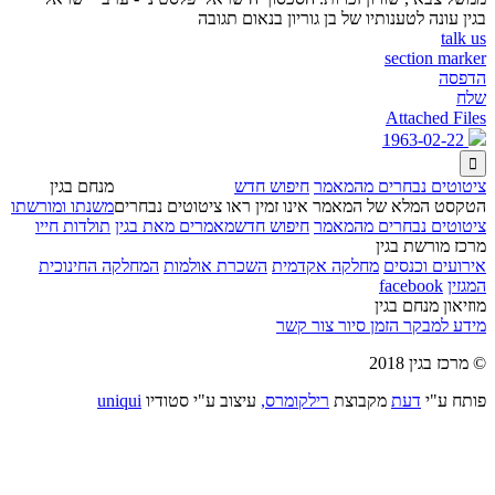
בגין עונה לטענותיו של בן גוריון בנאום תגובה
talk us
section marker
הדפסה
שלח
Attached Files
1963-02-22

ציטוטים נבחרים מהמאמר
חיפוש חדש
מנחם בגין
הטקסט המלא של המאמר אינו זמין ראו ציטוטים נבחרים
משנתו ומורשתו
ציטוטים נבחרים מהמאמר
חיפוש חדש
מאמרים מאת בגין
תולדות חייו
מרכז מורשת בגין
אירועים וכנסים
מחלקה אקדמית
השכרת אולמות
המחלקה החינוכית
המגזין
facebook
מוזיאון מנחם בגין
מידע למבקר
הזמן סיור
צור קשר
© מרכז בגין 2018
פותח ע"י
דעת
מקבוצת
רילקומרס,
עיצוב ע"י סטודיו
uniqui