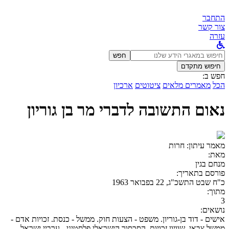
התחבר
צור קשר
עזרה
לחפש
חפש
ב:
חיפוש מתקדם
חפש ב:
הכל
מאמרים מלאים
ציטוטים
ארכיון
נאום התשובה לדברי מר בן גוריון
מאמר עיתון:
חרות
מאת:
מנחם בגין
פורסם בתאריך:
כ"ח שבט התשכ"ג, 22 בפבואר 1963
מתוך:
3
נושאים:
אישים - דוד בן-גוריון. משפט - הצעות חוק. ממשל - כנסת. זכויות אדם -
ממשל צבאי, שוויון זכויות. הסכסוך הישראלי פלסטיני - ערביי ישראל