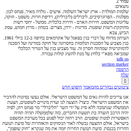
עמוד 2
נושאים:
שלמות המולדת - ארץ ישראל השלמה. אישים - גולדה מאיר, פנחס לבון.
מפלגות - הפרוגרסיבים, ליברלים (ליברלית), רדיפת חרות. משפט - חוקה,
עליונות המשפט. חירות האדם - חירות כלכלית. ממשל - יחסי רשות
מחוקקת-רשות שופטת. מדינות - ירדן, מצרים. בטחון - מרוץ חמוש, עסק
הביש, צבא
העיתון מדווח על דברי בגין בפאנל של אקדמאים בחיפה ב-12 ביולי 1961.
בגין מצביע על הסכנות הגלומות בחסרונה של חוקה במדינה ועל הסכנה
לדמוקרטיה שמהווה חסרון זה. עוד מצביע בגין על הטרור הכלכלי
שמביאה מפא"י כלחץ על מנת להשיג קולות עבורה.
talk us
section marker
הדפסה
שלח

ציטוטים נבחרים מהמאמר
חיפוש חדש
אנו צריכים להיות גאים על המשפט הישראלי. אולם נעשו נסיונות להדביר
את המשפט הישראלי. כיצד? הוצעה לנו ועדת מינויים לשופטים, הצעת
הממשלה שנתמכה ללא סייג על ידי השר "הליברלי" מר פנחס רוזן, לפיה
יהיה הרכב הועדה בת תשעת החברים, כזה שלממשלה תהיה תהיה
האפשרות למנות שופטים. הדב רהזה יכול לפגוע בכל מערכת המשפט
בישראל, אולם ההצעה נכשלה לאור הנימוקים והאזהרות של סיעת תנועת
החרות בכנסת. סיעת תנועת החרות יזמה את מה שנקרא "חוק שופמן",