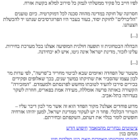
לפיו חייב כל פקיד ממשלתי לנמק כל סירוב למלא בקשת אזרח.
חסרונה של חוקה במדינה מהווה סכנה לכל דמוקרטיה. כיום טוענים
"הליברלים" לחוקת יסוד, בעוד בעבר היו הפרוגרסיבים שנתנו יד להכשלת
הצעתנו.
[...]
הבהלה הבטחונית זו תופעה חולנית המופיעה אצלנו בכל מערכת בחירות.
עלינו לזכור, מדינת ישראל אינה גיטו, איש לא יכחידנה.
[...]
משטר של הפחדה ואיומים שבא לביטוי מחריד ב"פרשה", לפי עדות מר
לבון עצמו שהסביר את שתיקתו במשך שנים, בכך שאלופים ופקידים
בכירים סירבו להעיד לטובתו מחשש לפרנסתם ולמעמדם. "המזכירה"
הקשורה באותה פרשה אומללה, מעידה אמת בפאריס, חוזרת לשקר
בעדותה בתל-אביב.
מדוע פוחדים אצלנו? מקור הפחד הוא זה אשר מר לבון דיבר עליו –
הטרור הכלכלי. פחד ה יש לעקור ממדינת ישראל, למען יהיהו אזרחיה
חופשים לומר בגלוי את דעתם, השקפתם ובחירתם.
ציטוטים נבחרים מהמאמר
חיפוש חדש
מנחם בגין
משנתו ומורשתו
מאמרים מאת בגין
תולדות חייו