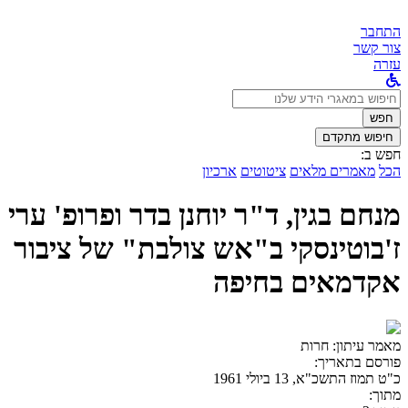
התחבר
צור קשר
עזרה
לחפש
ב:
חפש
חיפוש מתקדם
חפש ב:
הכל
מאמרים מלאים
ציטוטים
ארכיון
מנחם בגין, ד"ר יוחנן בדר ופרופ' ערי
ז'בוטינסקי ב"אש צולבת" של ציבור
אקדמאים בחיפה
מאמר עיתון:
חרות
פורסם בתאריך:
כ"ט תמוז התשכ"א, 13 ביולי 1961
מתוך: