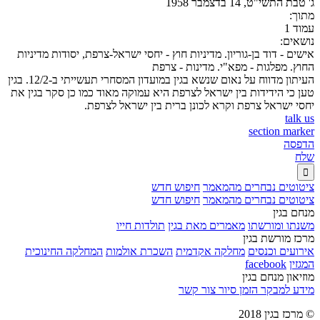
ג' טבת התשי"ט, 14 בדצמבר 1958
מתוך:
עמוד 1
נושאים:
אישים - דוד בן-גוריון. מדיניות חוץ - יחסי ישראל-צרפת, יסודות מדיניות
החוץ. מפלגות - מפא"י. מדינות - צרפת
העיתון מדווח על נאום שנשא בגין במועדון המסחרי תעשייתי ב-12/2. בגין
טען כי הידידות בין ישראל לצרפת היא עמוקה מאוד כמו כן סקר בגין את
יחסי ישראל צרפת וקרא לכונן ברית בין ישראל לצרפת.
talk us
section marker
הדפסה
שלח

ציטוטים נבחרים מהמאמר
חיפוש חדש
ציטוטים נבחרים מהמאמר
חיפוש חדש
מנחם בגין
משנתו ומורשתו
מאמרים מאת בגין
תולדות חייו
מרכז מורשת בגין
אירועים וכנסים
מחלקה אקדמית
השכרת אולמות
המחלקה החינוכית
המגזין
facebook
מוזיאון מנחם בגין
מידע למבקר
הזמן סיור
צור קשר
© מרכז בגין 2018