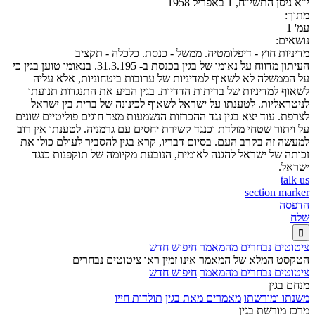
י"א ניסן התשי"ח, 1 באפריל 1958
מתוך:
עמ' 1
נושאים:
מדיניות חוץ - דיפלומטיה. ממשל - כנסת. כלכלה - תקציב
העיתון מדווח על נאומו של בגין בכנסת ב- 31.3.195. בנאומו טוען בגין כי
על הממשלה לא לשאוף למדיניות של ערובות ביטחוניות, אלא עליה
לשאוף למדיניות של בריתות הדדיות. בגין הביע את התנגדות תנועתו
לניטראליות. לטענתו על ישראל לשאוף לכינונה של ברית בין ישראל
לצרפת. עוד יצא בגין נגד ההכרזות הנשמעות מצד חוגים פוליטיים שונים
על ויתור שטחי מולדת וכנגד קשירת יחסים עם גרמניה. לטענתו אין רוב
למעשה זה בקרב העם. בסיום דבריו, קרא בגין להסביר לעולם כולו את
זכותה של ישראל להגנה לאומית, הנובעת מקיומה של תוקפנות כנגד
ישראל.
talk us
section marker
הדפסה
שלח

ציטוטים נבחרים מהמאמר
חיפוש חדש
הטקסט המלא של המאמר אינו זמין ראו ציטוטים נבחרים
ציטוטים נבחרים מהמאמר
חיפוש חדש
מנחם בגין
משנתו ומורשתו
מאמרים מאת בגין
תולדות חייו
מרכז מורשת בגין