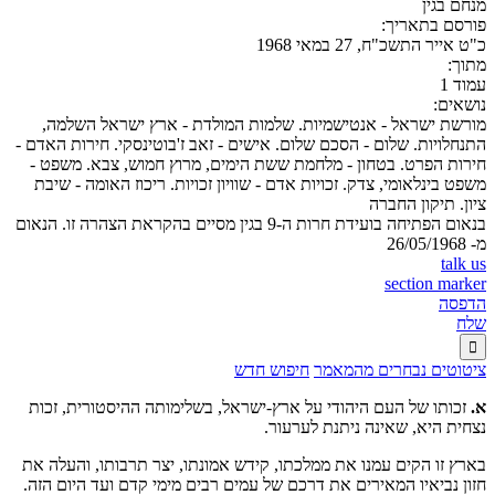
מנחם בגין
פורסם בתאריך:
כ"ט אייר התשכ"ח, 27 במאי 1968
מתוך:
עמוד 1
נושאים:
מורשת ישראל - אנטישמיות. שלמות המולדת - ארץ ישראל השלמה,
התנחלויות. שלום - הסכם שלום. אישים - זאב ז'בוטינסקי. חירות האדם -
חירות הפרט. בטחון - מלחמת ששת הימים, מרוץ חמוש, צבא. משפט -
משפט בינלאומי, צדק. זכויות אדם - שוויון זכויות. ריכוז האומה - שיבת
ציון. תיקון החברה
בנאום הפתיחה בועידת חרות ה-9 בגין מסיים בהקראת הצהרה זו. הנאום
מ- 26/05/1968
talk us
section marker
הדפסה
שלח

ציטוטים נבחרים מהמאמר
חיפוש חדש
א.
זכותו של העם היהודי על ארץ-ישראל, בשלימותה ההיסטורית, זכות
נצחית היא, שאינה ניתנת לערעור.
בארץ זו הקים עמנו את ממלכתו, קידש אמונתו, יצר תרבותו, והעלה את
חזון נביאיו המאירים את דרכם של עמים רבים מימי קדם ועד היום הזה.