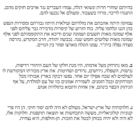
בהיותם שוחרי חרות ונשואי דגלה, עמדו העברים נגד אויבים חזקים מהם,
התנגדו לדיכוי, מרדו בשעבוד, ומעולם אל נכנעו להם.
עמוקה היתה אהבתם את מולדתם ועילאית היתה גבורתם ומסירות הנפש
בהן הגנו ונלחמו עליה. כוח הזרוע של קיסרות מדבירה גבר עליהם לפני
אלף שמונה מאות תשעים ושמונה שנים ודיכא את התקוממותם לפני אלף
שמונה מאות שלושים וחמש שנה. נכבשה יהודה, חרב המקדש, נהרסה
מצדה נפלה בית"ר. עמנו הוגלה מארצו ופוזר בין הגויים.
ב.
מאז נתרחק מעל אדמתו, היו מנת חלקו של העם היהודי רדיפות,
נגישות, השפלה, גירושים, נדודים ושחיטות. את ארץ מכורתו המקודשת לו
לעולמים לא שכח אפילו יום אחד. נפשו דבקה בארץ אבותיו מכל
המרחקים ובכל הזמנים. לשמירת אמונים כזו של עם למולדת, על אף
הניתוק הכפוי בינהם, אין אחות ודוגמא בתולדות אנוש.
ג.
חלוקותיה של ארץ-ישראל, מעולם לא היה להם יסוד חוקי. הן היו פרי
קנוניות קולוניאליות, מעשה התכחשות או תוצאה תוקפנות. חלוקות אלו,
לא היה ולא יהיה בכוחן לבטל את הזכות. הן-חולפות, היא נצחית.