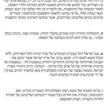
כריתת חוזי שלום שניתן להשיגם, לפי טבע הדברים, רק במשא ומתן ישיר
בין הצדדים. כדי למנוע את חידוש הסכנה לקיום המדינה ולחיי האומה,
לאחר הבטחה של התוקפנות, אין להפריד בין חוזי שלום ובין תנאי בטחון.
תנאי בטחון אלה, על פי נסיוננו הלאומי והמפשט הבינלאומי, קשורים
ומתנים בקיום שליטתנו במרחבים, אשר שימשו לאויבינו בסיסי תוקפנות.
ח.
התנחלות יהודית רבת ממדים בחבלי יהודה, שומרון ועזה, ברמת הגולן
ובסיני – צו עליון הוא לקיום בטחונה של האומה.
ט.
עם ישראל דוגל בעקרון המקודש של שיווי זכויות לכל האזרחים, ללא
הבדל מוצא לאום ודת. תושב ערבי של ארץ ישראל אשר יבקש את
הענקת אזרחותה של מדינת היהודים ויתחייב בנאמנות לה – בנאמנות כזו
מותנית אזרחותו של כל אדם בכל מדינה – יקבלנה. הרוב היהודי בארץ
ישראל, משאת נפשה של הציונות הממלכתית מאז ומתמיד יקויים בעיקר,
על ידי שיבת-ציון המונית שתבוא ותגבר.
י.
על פי משנתו של נושא רעיון הממלכתיות העברית בדורנו, זאב
ז'בוטינסקי, נשתית את החיים בכל שטחי ריבונותנו ושליטתנו על יסודות
החרות והשוויון. הצדק והמשפט.