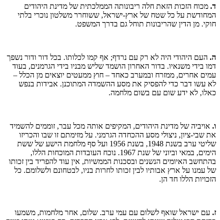
ד.
מכוח הזכות הזאת חלה ריבונותה הממלכתית של מדינת היהודים
המחודשת על כל שטח של ארץ-ישראל, ששוחרר משלטון נוכרי בלתי
חוקי. מן הדין שהריבונות תוחל גם בדרך המשפט.
ה.
העם היהודי היה לא רק עם נרדף; אף קמו לכלותו. בכל דור ודור נשפך
דמו בידי משנאיו. בדור האחרון הושמד שליש מבניו בידי הגרמנים, בעוד
עמים אחרים, ממזרח ובמערב כאחד – חוץ ממעטים יוצאים מן הכלל –
לא עשו דבר כדי להפסיק את מסע ההשמדה המתוכנן. אבידות בנפש
כאלו, לא ידע שום עם בשום מלחמה.
ו.
אויביה של מדינת היהודים, המקיפים אותה מכל עבר, זוממים להשמיד
את שבי-ציון, ניצולי מסע ההכחדה הגרמני. על מזימתם זו שבו והכריזו
שליטי ערב בשנת 1948, בשנת 1956 ועל סף מלחמת הישע של ששת
הימים, במאי וביוני של שנת 1967. נוכח העובדות המוכחות הללו,
בהתחשב האיומים הנשנים ובסכנות הממשיות, אין עוד להפריד בין זכותו
של עמנו על ארץ אבותיו לבין זכותו לחרות בניו, לבטחונם ולשלומם. כל
הזכויות הללו חד הן.
ז.
עם ישראל שואף לשלום עם עמי ערב. שלום, אחר מלחמות, משמעו