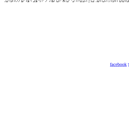
 חומת הכחש. בגין הבטיח כי יבוא יום וצה"ל יתייצב ויצדיע ללוחמים.
facebook