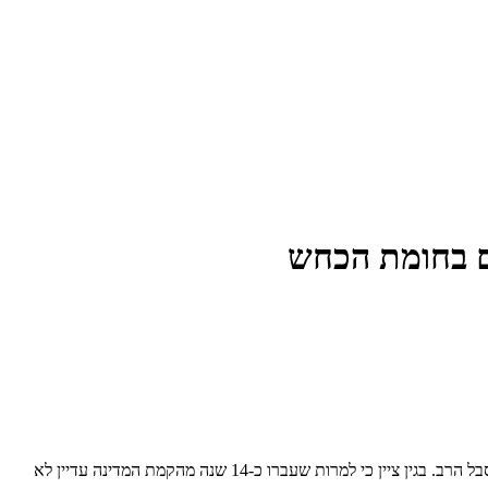
ים בחומת הכחש
העיתון מדווח על השתתפותו של בגין בטקס האזכרה לשבעת עולי הגרדום הקבורים בצפת. בגין העלה על נס את אומץ ליבם, את ההקרבה שגילו ואת הסבל הרב. בגין ציין כי למרות שעברו כ-14 שנה מהקמת המדינה עדיין לא