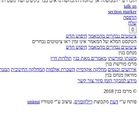
הוכרו ע"י הממשלה אך בחומת ההכחשה נראים כבר בקיעים ועוד מעט תתמוטט
talk us
section marker
הדפסה
שלח

ציטוטים נבחרים מהמאמר
חיפוש חדש
הטקסט המלא של המאמר אינו זמין ראו ציטוטים נבחרים
ציטוטים נבחרים מהמאמר
חיפוש חדש
מנחם בגין
משנתו ומורשתו
מאמרים מאת בגין
תולדות חייו
מרכז מורשת בגין
אירועים וכנסים
מחלקה אקדמית
השכרת אולמות
המחלקה החינוכית
המגזין
מוזיאון מנחם בגין
מידע למבקר
הזמן סיור
צור קשר
© מרכז בגין 2018
פותח ע"י
דעת
מקבוצת
רילקומרס,
עיצוב ע"י סטודיו
uniqui