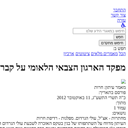
התחבר
צור קשר
עזרה
לחפש
ב:
חפש
חיפוש מתקדם
חפש ב:
הכל
מאמרים מלאים
ציטוטים
ארכיון
מפקד הארגון הצבאי הלאומי על קברו
מאמר עיתון:
חרות
פורסם בתאריך:
כ"ה תשרי התשע"ג, 11 באוקטובר 2012
מתוך:
עמוד 1
נושאים:
מחתרות - אצ"ל, עולי הגרדום. מפלגות - רדיפת חרות