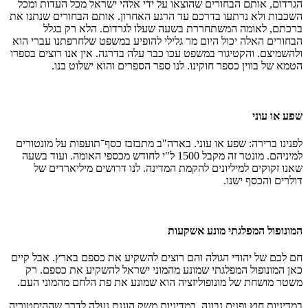
הגרדום, אותם הבחורים שהוצאו על ידי אלהי ישראל מכל העדות ומכל
השכבות ולא נרתעו בדרכם עד הרגע האחרון. אותם הבחורים שנתנו את
ברכתם, לאומה המשתחררת בשעה שעלו לגרדום. הלא רק בגלל
הבחורים האלה יכול היום מר גלילי להופיע במשפט שלחרפתנו עברי הוא
ולהשמיצם. והקטיגור במשפט עכו כבר עלה בדרגה. אין אנו רוצים בספרו
הטמא של בווין כספר חוקינו. לנו ספר הספרים והוא ישלוט בנו.
שפע או עוני
לפנינו ברירה: שפע או עוני. בארה"ב מתבזבז כסף־תועפות על מונטורים
למיניהם. מונטר זה מקבל 1500 ל"י לחודש מכספי האומה. ועוד בשעה
שאנו זקוקים למיליונים להקמת המדינה. לנו דרושים מיליארדים של
דולרים והכסף ישנו.
המונופול המפלגתי מונע אשקעות
חם לבם של יהודי הגולה והם רוצים להשקיע את כספם בארץ. אבל קיים
כאן המונופול המפלגתי שמונע מהמוני ישראל להשקיע את כספם. רק
משטר מושחת של מונופוליזציה הוא שמונע את פת הלחם מהמוני העם.
במדיניות חוץ ופנים נבונה, במדיניות משק הוגנת נעלה לדרך שההיסטוריה