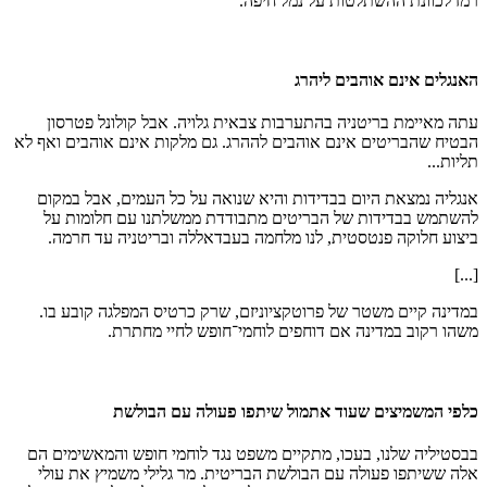
רמז לכוונת ההשתלטות על נמל חיפה.
האנגלים אינם אוהבים ליהרג
עתה מאיימת בריטניה בהתערבות צבאית גלויה. אבל קולונל פטרסון
הבטיח שהבריטים אינם אוהבים לההרג. גם מלקות אינם אוהבים ואף לא
תליות...
אנגליה נמצאת היום בבדידות והיא שנואה על כל העמים, אבל במקום
להשתמש בבדידות של הבריטים מתבודדת ממשלתנו עם חלומות על
ביצוע חלוקה פנטסטית, לנו מלחמה בעבדאללה ובריטניה עד חרמה.
[...]
במדינה קיים משטר של פרוטקציוניזם, שרק כרטיס המפלגה קובע בו.
משהו רקוב במדינה אם דוחפים לוחמי־חופש לחיי מחתרת.
כלפי המשמיצים שעוד אתמול שיתפו פעולה עם הבולשת
בבסטיליה שלנו, בעכו, מתקיים משפט נגד לוחמי חופש והמאשימים הם
אלה ששיתפו פעולה עם הבולשת הבריטית. מר גלילי משמיץ את עולי