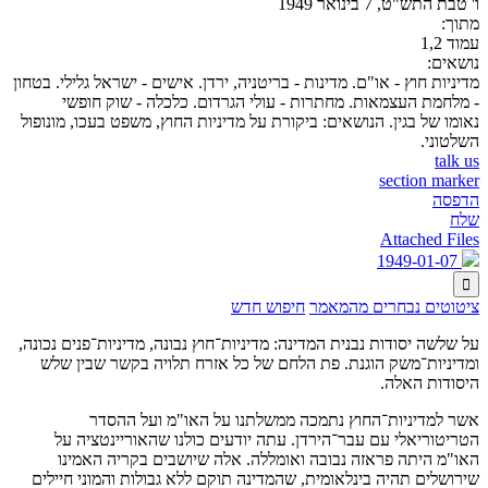
ו' טבת התש"ט, 7 בינואר 1949
מתוך:
עמוד 1,2
נושאים:
מדיניות חוץ - או"ם. מדינות - בריטניה, ירדן. אישים - ישראל גלילי. בטחון
- מלחמת העצמאות. מחתרות - עולי הגרדום. כלכלה - שוק חופשי
נאומו של בגין. הנושאים: ביקורת על מדיניות החוץ, משפט בעכו, מונופול
השלטוני.
talk us
section marker
הדפסה
שלח
Attached Files
1949-01-07

ציטוטים נבחרים מהמאמר
חיפוש חדש
על שלשה יסודות נבנית המדינה: מדיניות־חוץ נבונה, מדיניות־פנים נכונה,
ומדיניות־משק הוגנת. פת הלחם של כל אזרח תלויה בקשר שבין שלש
היסודות האלה.
אשר למדיניות־החוץ נתמכה ממשלתנו על האו"מ ועל ההסדר
הטריטוריאלי עם עבר־הירדן. עתה יודעים כולנו שהאוריינטציה על
האו"מ היתה פראזה נבובה ואומללה. אלה שיושבים בקריה האמינו
שירושלים תהיה בינלאומית, שהמדינה תוקם ללא גבולות והמוני חיילים