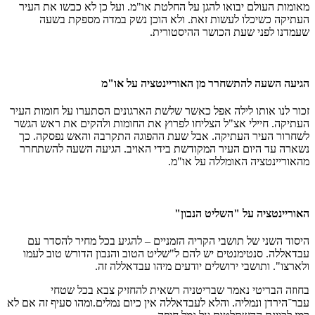
מאומות העולם יבואו להגן על החלטת או"מ. ועל כן לא כבשו את העיר
העתיקה כשיכלו לעשות זאת. ולא הוכן נשק במדה מספקת בשעה
שעמדנו לפני שעת הכושר ההיסטורית.
הגיעה השעה להתשחרר מן האוריינטציה על או"מ
זכור לנו אותו לילה אפל כאשר שלשת הארגונים הסתערו על חומות העיר
העתיקה. חיילי אצ"ל הצליחו לפרוץ את החומות ולהקים את ראש הגשר
לשחרור העיר העתיקה. אבל שעת ההפוגה התקרבה והאש נפסקה. כך
נשארה עד היום העיר המקודשת בידי האויב. הגיעה השעה להשתחרר
מהאוריינטציה האומללה על או"מ.
האוריינטציה על "השליט הנבון"
היסוד השני של תושבי הקריה הזמניים – להגיע בכל מחיר להסדר עם
עבדאללה. סנטימנטים יש להם ל"שליט הטוב והנבון הדורש טוב לעמו
ולארצו". ותושבי ירושלים יודעים מיהו עבדאללה זה.
בחוזה הבריטי נאמר שבריטניה רשאית להחזיק צבא בכל שטחי
עבר־הירדן ונמליה. והלא לעבדאללה אין כיום נמלים.ומהו סעיף זה אם לא