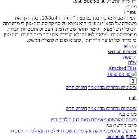
י"ז אלול התש"י, 30 באוגוסט 1950
מתוך:
עמוד 1
העיתון מביא מדברי בגין במועצת "חרות" ה4 מ29/8 . בגין תקף את
משטרה של מפא"י וטען כי הוא נמצא על סף קריסה.בגין טען כי מדיניותה
הכלכלית של מפא"י גרמה להתרוששות המוני העם ולהתעשרות חברות
מונופוליסטיות . מפא"י לטענתו לא הורידה את יוקר רמת החיים. בגין טען
כי בידיה של תנועת ה"חרות", להביא תוכנית להצלת המשק.
talk us
section marker
הדפסה
שלח
Attached Files
1950-08-30

ציטוטים נבחרים מהמאמר
חיפוש חדש
null
ציטוטים נבחרים מהמאמר
חיפוש חדש
מנחם בגין
משנתו ומורשתו
מאמרים מאת בגין
תולדות חייו
מרכז מורשת בגין
אירועים וכנסים
מחלקה אקדמית
השכרת אולמות
המחלקה החינוכית
המגזין
facebook