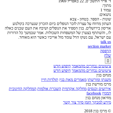
ד' אייר התשכ"ט, 22 באפריל 1969
מתוך:
עמוד 1
נושאים:
שונות - הספד. בטחון - צבא
העתון מדווח על עצרת לזכר הנופלים ביום הזכרון שנערכה בקולנוע
אדיסון בירושלים. בגין הספיד את הנופלים ושיבח את העם שבנים כאלה
לו., והשתתף בצערן של המשפחות השכולות. אמר שבמשך כל הדורות
עם ישראל, עם נשקו הדל עומד מול אוייביו כאשר הוא מאוחד.
talk us
section marker
הדפסה
שלח

ציטוטים נבחרים מהמאמר
חיפוש חדש
ציטוטים נבחרים מהמאמר
חיפוש חדש
מנחם בגין
משנתו ומורשתו
מאמרים מאת בגין
תולדות חייו
מרכז מורשת בגין
אירועים וכנסים
מחלקה אקדמית
השכרת אולמות
המחלקה החינוכית
המגזין
facebook
מוזיאון מנחם בגין
מידע למבקר
הזמן סיור
צור קשר
© מרכז בגין 2018