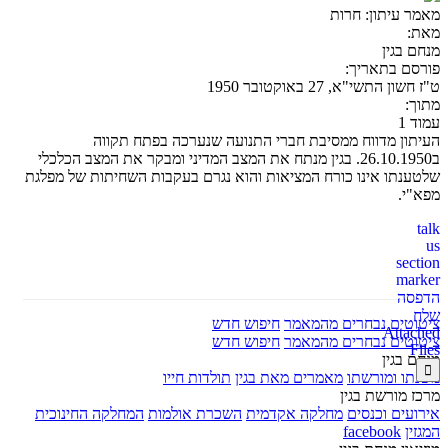
מאמר עיתון:
חרות
מאת:
מנחם בגין
פורסם בתאריך:
ט"ז חשון התשי"א, 27 באוקטובר 1950
מתוך:
עמוד 1
העיתון מדווח ממסיבת חברי התנועה שנערכה בפתח תקווה
ב26.10.1950. בגין מנתח את המצב המדיני ומבקר את המצב הכלכלי
שלטענתו אינו כורח המציאות והוא נגרם בעקבות השחיתות של מפלגת
מפא"י.
us
marker
הדפסה
שלח
ציטוטים נבחרים מהמאמר
חיפוש חדש
ציטוטים נבחרים מהמאמר
חיפוש חדש
Files
מנחם בגין

משנתו ומורשתו
מאמרים מאת בגין
תולדות חייו
מרכז מורשת בגין
אירועים וכנסים
מחלקה אקדמית
השכרת אולמות
המחלקה החינוכית
המגזין
facebook