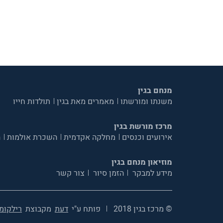
מנחם בגין
משנתו ומורשתו
מאמרים מאת בגין
תולדות חייו
מרכז מורשת בגין
אירועים וכנסים
מחלקה אקדמית
השכרת אולמות
ה
מוזיאון מנחם בגין
מידע למבקר
הזמן סיור
צור קשר
© מרכז בגין 2018
פותח ע"י
דעת
מקבוצת
רילקומ