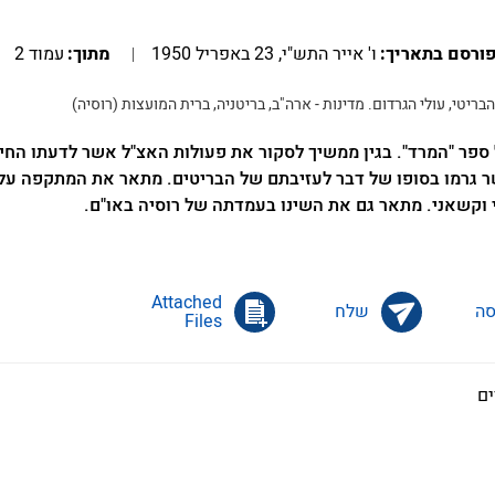
ורסם בתאריך:
ו' אייר התש"י, 23 באפריל 1950
מתוך:
עמוד 2
בריטי, עולי הגרדום. מדינות - ארה"ב, בריטניה, ברית המועצות (רוסיה)
הקטע שפורסם ב21.4.1950 מתוך פרק 12 של ספר "המרד". בגין ממשיך לסקור את פעולות האצ"ל אשר לדעתו
שר גרמו בסופו של דבר לעזיבתם של הבריטים. מתאר את המתקפה על
י וקשאני. מתאר גם את השינו בעמדתה של רוסיה באו"ם.
ה
שלח
Files
ים