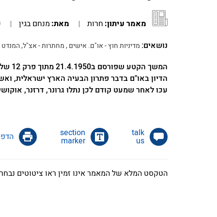
מאמר עיתון:
חרות
מאת:
מנחם בגין
פ
נושאים:
מדיניות חוץ - או"ם. אישים , מחתרות - אצ"ל, המנדט ה
המשך 
הדיון באו"ם בדבר פתרון הבעיה הארץ ישראלית, וא
עכו לאחר שמעט קודם לכן נתלו גרונר, דרזנר, אוקוש
הדפס
marker
us
הטקסט המלא של המאמר אינו זמין ראו ציטוטים נבחר