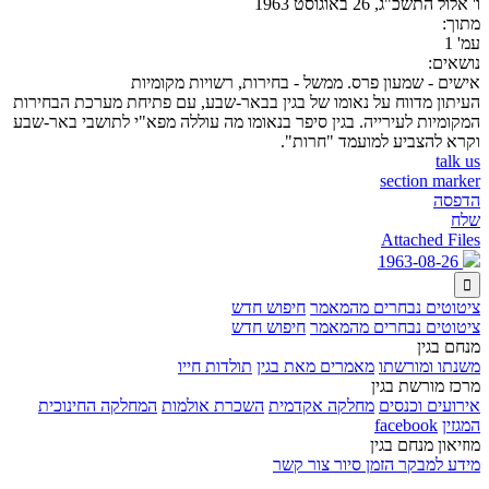
ו' אלול התשכ"ג, 26 באוגוסט 1963
מתוך:
עמ' 1
נושאים:
אישים - שמעון פרס. ממשל - בחירות, רשויות מקומיות
העיתון מדווח על נאומו של בגין בבאר-שבע, עם פתיחת מערכת הבחירות
המקומיות לעירייה. בגין סיפר בנאומו מה עוללה מפא"י לתושבי באר-שבע
וקרא להצביע למועמד "חרות".
talk us
section marker
הדפסה
שלח
Attached Files
1963-08-26

ציטוטים נבחרים מהמאמר
חיפוש חדש
ציטוטים נבחרים מהמאמר
חיפוש חדש
מנחם בגין
משנתו ומורשתו
מאמרים מאת בגין
תולדות חייו
מרכז מורשת בגין
אירועים וכנסים
מחלקה אקדמית
השכרת אולמות
המחלקה החינוכית
המגזין
facebook
מוזיאון מנחם בגין
מידע למבקר
הזמן סיור
צור קשר