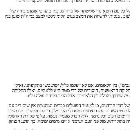
ל - ממשלה. מדינות - סוריה. בטחון - פעולות תגמול. השקפות חיים -
של כל עם היוצא נגד שליטתה של ברה"מ. בגין טוען כי אומנם כוחה של
וב . בנסותו להשוות את המצב בגוש הקומוניסטי למצב במזה"ת טוען בגין
") בין הלאומים, אם לא ייעלמו כליל, יטושטשו בתקופתנו, ואילו
חלוקה הראשונית, היסודית של דרי מטה היא ללאומים, ואילו החלוקה
ש שיתוף פעולה בין הלאומים, אבל הריב ביניהם עולה עליו.
 של רודן הרודנים, כי למעמד הפועלים בברית-המועצות אין שום ריב עם
לפולטי השגרה המרכסיסטית ממגדלי הקרמלין, כי הפרוליטרים הגרמניים
 ימים רבים וכל גרמני, ללא הבדל מעמד, נעשה, על פי פקודת הקרמלין,
תולדותיו, מול פני העם הגרמני אוייבו מימים ימימה. כך הושג הנצחון.