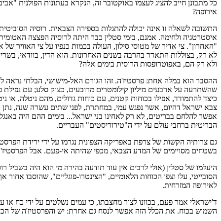
כל מתבונן חייב להציג לעצמו באוקטובר זה, הנקרא בעתונות הפולנית "אביבי"
אירופה?
התשובה לשאלה זו אינה יכולה להתגלות בספירה הצבאית. רוסיה הסוביטית חז
איסטרטגיה ולחימה. אמנם, בימי סטלין כבר היתה לרוסיה הפצצה האטומית, 
"האחרון". צי אדיר של מטוסי סילון, העולה בכמות כנפיו על צי האוויר של 
לא רק, בצוללות התאדר בהרבה בשנים האחרונות. הוא הדין, בוודאי, בשריון
ולא רק הם, באפוטרופסות הרוסית בימים אלה?
ההסבר הוא במלה אחת: פרסטיז'ה. זהו הגורם האל-מישושי, הבלתי נראה לעי
שהשתרעה על ארבעים מיליון קילומטרים מרובעים, כצוק סלע; עם נפילת פרסטי
כיצד להתמודד, אפילו בכוחות קטנים, עם כוחות גדולים, מהם ניטלה, א
אפשר להלחם בבריטים, לא רק לאחינו בני ישראל... בימים ההם היה באנגליה
הבריטית ברחבי עולם על ידי ה"טירוריסטים" העבריים.
גם צרותיה הקשות של צרפת באפריקה הצפונית נגרמו על ידי ירידת הפרסטי
בשטחים מסויימים של המדע הצבאי, מכפי שהיתה אי-פעם. אבל הפרסטיז'ה
היעלמו של סטלין (אולי לרבים אין עוד תודעה בהירה מי הוא היה בשביל רו
הסובייטי, עלו וצפו הכוחות הלאומיים, "הצינטרו-פוגליים", שהוסבו אחור א
לאירופה המזרחית.
ד'ישראלי אמר פעם, בכוונו לצור מחצבתו, כי עמים נשלטים על ידי כח או ע
השמוש בכוח. את הכלל הזה אפשר לנסח גם אחרת: יש והפרסטיז'ה של הכח