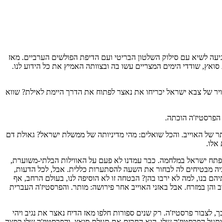
ה לשיא עם סילוק השלטון הבריטי ועם הדיפת הפולשים הערביים. מאז
ואץ, שודדי הימים המצריים עשו בה ובצוותה האמיץ את כל הידוע לנו.
האויר של צבא ישראל יכריחו את נאצר לפתוח את הדרך היימת לאילת? שווא
הפרסטיז'ה הוכתה.
ר של האוייב. והכל שואלים: מהי מדיניותה של ממשלת ישראל? גאולת דם
אלו.
 תפתח ישראל במלחמה. כבר עמדנו לא פעם על האווילות הבלתי-משוערת,
ה מבטיחים לה לבחור את השעה להסתערות כללית. אבל, לכל הדעות,
יהם בנו, למה לא ירבו בהן? הבטחה זו לא הוסיפה לנו, בעולם הרחב, אף
והן במזרח. אבל באזני האוייב אחר פירושה: מותר. והפרסטיז'ה העברית
לצבור פרסטיז'ה. רק שנים ספורות חלפו מאז הדיח נאצר את נגיב ויהי
ותעל הפרסטיז'ה שלו. הוא החרים את תעלת סואץ, והפרסטיז'ה שלו קפצה