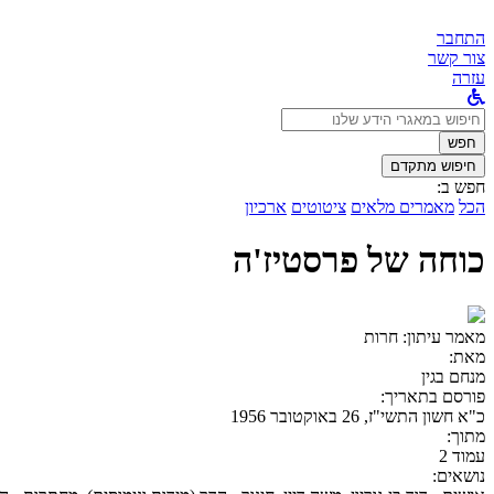
התחבר
צור קשר
עזרה
לחפש
ב:
חפש
חיפוש מתקדם
חפש ב:
הכל
מאמרים מלאים
ציטוטים
ארכיון
כוחה של פרסטיז'ה
מאמר עיתון:
חרות
מאת:
מנחם בגין
פורסם בתאריך:
כ"א חשון התשי"ז, 26 באוקטובר 1956
מתוך:
עמוד 2
נושאים: