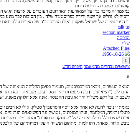
אישים - דוד בן-גוריון, משה דיין. חינוך - הדר (מידות ונימוסים). מחתרות -
קומוניזם. מפלגות - רדיפת חרות
במאמר זה מדבר בגין על המאורעות האחרונים העוברים על ארצות הגוש המזרחי
רוסיה לא נחלש אך ישנה ירידה בפריסטיג'ה שלה . בין הסיבות לכך מונע ב
כי הפריסטיז'ה של ישראל שוקעת ואילו הפריסטיג'ה של מצרים עולה וזאת ל
talk us
section marker
הדפסה
שלח
Attached Files
1956-10-26

ציטוטים נבחרים מהמאמר
חיפוש חדש
א.
המאה העשרים, ניבאו המרכסיסטים, תעמוד בסימן החלוקה המאוזנת של האנו
ההבדלים ("המאוזנים") בין המעמדות יהיו המכריעים. מנבואה זו לא נותר 
לשכבות, על רקע משלוח היד או גובה ההכנסה, אינה אלא חלוקת משנה. יש רי
באמת זו נוכח לדעת לא אחר אלא יוסף וויסרנוביץ' סטלין. אולי לא רבים ז
פועלי גרמניה; המלחמה, זעקו המגפונים, נטושה נגד הפשיסטים הגרמניים, 
אינם שמים כלל לב לתיאוריה של "החלוקה המאוזנת" ומתקדמים במהירות הבז
כובש ארור, שאחת דתו למות. מתהום הנשייה הועלו דמויותיהם של אלכסנדר ני