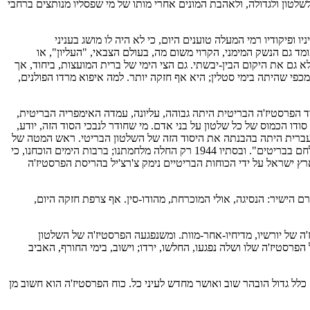
 לשלטון ולגדולה, ולאהבת המונים אחרי מותו של מי שפסליו מנותצים ברחבי
ופיקודיו רמי המעלה טוענים היום, כי לא היה לו מושג בעניני
ד גם הנשק המימני, הקרוי משום מה, בעולם הצבאי, "העליון", או
לא גם את היקום הבין-יבשתי. גם הצי הימי של ברית המועצות, ביחוד, אך
כפי שהיתה בימי סטלין; היא אף חזקה יותר. למה איפוא מרדו הפולנים,
וד הפרסטיז'ה הבריטית היתה גבוהה, עליונה, עמדה האימפריה הבריטית,
ודו הכמוס של כל שלטון על בני אדם. מי שחודר לנבכי הסוד הזה, יודע,
עברית היתה בהבנתה את היסוד הזה של השלטון הבריטי. ראש המטה של
צבא ישראל דהיום, אשר נפגש עמי, במחתרת, לפני שתים עשרה שנה, נתן ביטוי להערכה זו, באומרו לי: "כבר עשיתם דבר גדול, הוכחתם, כי אפשר להלחם בבריטים". ובסתיו 1944 רק החלה מלחמתנו; ברבות הימים הוכחנו, כי
ארץ ישראל על ידי הכוחות הבריטיים נימק צ'רצ'יל בהריסת הפרסטיז'ה
הישיר: הנסיגה, אולי המוכרחת, מהודו-סין. אף צרפת חזקה היום,
'ה של יורשיו, מדיחיו-אחר-מוות. ומשנפגעה הפרסטיז'ה של השלטון
פרסטיז'ה שלו ושלה נפגעו, החלשו, ירדו; וישוב, בימי החורף, האביב
 כלל גדול הובהר שוב ואושר מחדש לעיני כל. כוח הפרסטיז'ה הוא חשוב מן