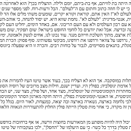
יתה בת לוויתם, אף בת-ביתם, יומם ולילה. ההצליח בכך? הוא לאחרונה הב
 יש לו חוזה כתוב וחתום עם ה"לעולם". הבל ורעות-רוח. לפני מספר שנים ש
לעולם לא"! האין אתם, קוראת וקורא יקרים, שומעים משתי מלים אלו הד לפ
, אנטי-מדינית: "לעולם לא". נחמת שווא היא. יש יסוד להנחה, כי אוהב-ה
זה לא עם רבון העולמים ולא עם העם הריבוני. אם, באחד הימים, יחליט העם ל
ה ובדיצה. אבל זאת יודעים כל לוחמי החופש בישראל: שום תפקיד, שום מש
ת ארצם, מתוך השלכת חייהם מנגד. עוד נכונו לנו, אחים לנשק ולאמונה, ימ
נרדפנו על צוואר ורדפנו את רודפינו, מבקשי נפשותינו. סוף פסוק: הכרת המ
מסוגלת, בתנאים מסויימים, לגבור על כוחות רבים. והכרה זו היא שפעלה ביוג
תלות במוסקבה. אך הוא לא הצליח בכך, בעוד אשר טיטו העיז להמרות את פיו של
אדמת יגוסלביה; בפולין היו, ועדיין ישנם, חילות מצב מרובים של רוסיה הסובי
המחתרות הקומוניסטיות של יוגוסלביה, מצד אחד, ושל פולין, מצד שני, יש ה
ניסטית, או האנטי-קומוניסטית בפולין, היתה חזקה מארגון הסתר הקומוניסט
י נלחמה בארצה, נשארה בארצה ובה יצאה, כמנצחת, לאור היום. בגלל כל ה
 זה מקרה, כי אחר מות סטלין הייתה פולין החלוץ להתעוררות הגאווה הלאו
ול היה להיות מופתע מן המאורעות בחוצות וורשה, או אף ברחובות בודפשט,
כת סטלין בדרך כל כשר- כי עם היעלמו של "החסלן", ילכו בעקבותיו של טי