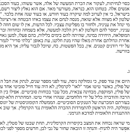
כסוי לנחיתות, לעקור את הכרת המעשה של אלה, אשר עשוהו, בעוד הסכנה ה
אנשים אלה. בטחונו הוא, כנראה, מעורער מאד. אם הוא נאלץ ליצור רשם, כי
בישראל, כי אין לערוב למה שיקרה בעוד חודש, או בעוד שנה אחת בלבד. "
שלטון לא מצווה אלא שואה, מנסה לנחם את עצמו באיזו הבטחה אי-רציונלית
מי ינהל את עניניה, ולחזור בו מפליטת עצביו. לכל הדעות, אין לו שום חו
עניניו, יימסר להם השלטון לא רק הלכה למעשה, אלא בשמחה ובחדווה וברנ
המופלאה, היחידה במינה, שהיתה להם בימים בלילות, בהם פעלו, למען גאול
אחרת וגדולתם אחרת מאלו שהיו מנת חלקנו, עת באופן "בלתי סדיר" לגמרי, 
על ידי רודנים קטנים. אין, בכל הפשטות, כח, שיוכל לגבור עליה; אך היא 
בוורשה.
ג.
היום אין עוד ספק, כי גומולקה ניסה, עוד לפני מספר שנים, לנתק את חבל ה
של פולין, כאשר טיטו אמר "לאו" לקרמלין, לא היה עוד חייל סוביטי אחד על 
של פולין, המוקפת, מבחינה צבאית, מכל עבר בכוחות סוביטיים. אפילו בין 
הרבה והודברה כליל על ידי הלוחמים, שנהרו אחרי טיטו. המחתרת הלא-קומו
בעזרתם המכרעת של הטנקים הסוביטיים. הממשלה הקומוניסטית של יוגוסלב
גומולקה, היה הראשון להתמרדות ההכרה הלאומית נגד הקרמלין. אך שוב אין
ההתנגדות הלאומית למדכא הגרמני.
מי שראה נכוחה את המצב בקיסרות הקרמלינית, תחת שבטו של סטלין, לא יכ
אפשר היה להניח- והנחה זו הובאה שחור על גבי לבן, חדשים מספר לפני ל