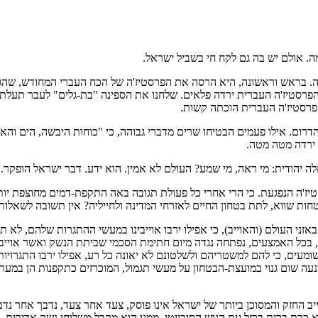
ה. אולם יש בה גם לקח חי בשביל ישראל.
 בראש וראשונה, היא הרסה את הפרסטיז'ה של הכח העברי המחודש, שהגיע
הפרסטיז'ה העברית ירדה פלאים. שלחנו את הספינה "בת-גלים" לעבר תעלת ס
 הפרסטיז'ה העברית הוכתה קשות.
י הדרום. אילו פעמים הבטיחו שרים מדברי גבוהה, כי "כוחות היבשה, הים ו
 ירדה מטה מטה.
ה יהודית: מי ראה, מי שמע? העולם לא אמין. הוא ידע. דבר ישראל הופקר. 
יז'ה הנפגעת. כי הרי אחרי כל פעולת תגובה באה התקפת-דמים מחוצפת יות
ת שווא, לתת בטחון החיים לאזרחי המדינה ולחייליה? אין תשובה לשאלות 
ני העולם (והאוייב), כי אפילו ירבו אוייבינו במעשי ההתגרות שלהם, לא
כל האמצעים, נפתחה נגדה מיום חתימת הסכמי שביתת הנשק ואשר אוייבי
שומעים, כי להם למשטריהם ולשלטונם לא יאונה כל רע, אפילו ירבו התגרויות
עה שום גנוי במועצת-הבטחון על מעשי תגמול, המוכרזים כתקפנות הן במערב 
החזק והמסוכן ביותר של ישראל אינו פוסק, צעד אחר צעד, נדבך אחר נדבך, 
כרת ברית ברזל עם הגוש הסובייטי, ממנו הוא מקבל משלוחי נשק אדירים. 