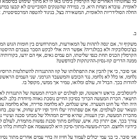
כל נצחונותיו האחרים של הקרמלין בימינו באו לו לא מתוך שימוש בסיסמא 
לאומית. עובדא ניצחת היא, כי, במידה שהטנקים הסובייטים לא קבעו במי
החלה הסולידריות הלאומית, המשאירה בצל, בניגוד להטפה המרכסיסטית, א
ב.
משקיף זר, אם ינסה לתהות על המאורעות, המתרחשים בין חומות הגוש המזרחי
בצ'כוסלובקיה ולא בבולגריה? אפשר היה אולי לבקש הסבר בעברם ההיסטור
הקרמלין הכניס תחת כנפי שליטתו, הם עמים גאים, אף הם ידעו, בקורותיהם
ממנה הדרים קוו-נסיון-ההינתקות לבודפשט?
אני סובר, כי אין להבין את התפתלותו של קוו ההתנגדות להשתלטות הרוסית
נלחמו, או כלל לא נלחמו, נגד הכובש והמשעבד הגרמני. שני העמים הראשו
להודות בכך. הבדל זה, עולם ומלואו, טמיר אך ממשי, מקופל בו.
ליוגוסלבים, בראש וראשונה, ופן לפולנים יש הכרת המעשה של התנגדות לאו
תישאר. הכרת המעשה הכרוך בסיכון החיים נוסכת גאווה מיוחדת בלב. לגאווה
היה תלוי על חוט השערה. איש שנלחם, לא מלחמה סדירה, אלא מלחמה עטופ
ונשאר שם לעולמים. אף אם שפתותיו יעלו חיוך ופיו ידע שחוק, אי שם, בחדר
מהכרת המעשה, ובין הענווה, שהיא פריים המהולל של מבחני סכנה ועינויי נ
צורך בכך, אם יתרון כח. איש, שנלחם מתוך סכנת נפשות מתמדת, לעולם לא יזל
כידוניו ולחצם. הכרת-מעשה-מתוך-סיכון היא לכשעצמה אם לכוחות בלתי מ
אני סובר, כי בני עמי יכולים לעמוד על חזיון זה בחיי עמים אחרים מתוך נ