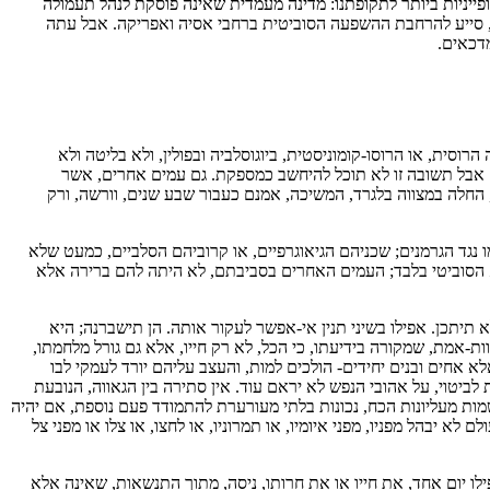
ופייניות ביותר לתקופתנו: מדינה מעמדית שאינה פוסקת לנהל תעמולה
י, סייע להרחבת ההשפעה הסוביטית ברחבי אסיה ואפריקה. אבל עתה
דכאים.
סית, או הרוסו-קומוניסטית, ביוגוסלביה ובפולין, ולא בליטה ולא
. אבל תשובה זו לא תוכל להיחשב כמספקת. גם עמים אחרים, אשר
, החלה במצווה בלגרד, המשיכה, אמנם כעבור שבע שנים, וורשה, ורק
 נגד הגרמנים; שכניהם הגיאוגרפיים, או קרוביהם הסלביים, כמעט שלא
צבא הסוביטי בלבד; העמים האחרים בסביבתם, לא היתה להם ברירה אלא
 תיתכן. אפילו בשיני תנין אי-אפשר לעקור אותה. הן תישברנה; היא
ות-אמת, שמקורה בידיעתו, כי הכל, לא רק חייו, אלא גם גורל מלחמתו,
אחים ובנים יחידים- הולכים למות, והעצב עליהם יורד לעמקי לבו
לביטוי, על אהובי הנפש לא יראם עוד. אין סתירה בין הגאווה, הנובעת
רשמות מעליונות הכח, נכונות בלתי מעורערת להתמודד פעם נוספת, אם יהיה
א יבהל מפניו, מפני איומיו, או תמרוניו, או לחצו, או צלו או מפני צל
פילו יום אחד, את חייו או את חרותו, ניסה, מתוך התנשאות, שאינה אלא