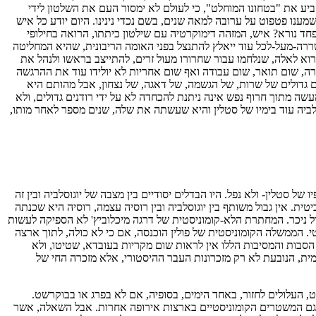
יע את "בטחונו המוחלט", כי לעולם לא ימסור העם את השלטון לידי
מענו פטפוט על ערובה למאה שנים, בשם נכדי נינינו. היום יודע כל איש
חד נורא? איש, המזהה דימוקרטיה עם שילטון כיתתו, הרואה בחילופי
שררה-מעל-לכל עוד ייאלץ להתנצל בפני האומה הריבונית, שהיא המחליטה
קרוא לאלה, שנלחמו עבור שחרורו מעול זרים, להתייצב בראשו ולנהל את
רה, שום תואר, שום עבודה ואף שום אחריות לא יולידו עוד את ההרגשה
ים גדולים של שרות, של הגשמה, של דאגה, של נצחון, אבל מהותם היא
עשה מתוך חרוף נפש אינה ניתנת להכחדה לא על ידי רודנים גדולים, ולא
וסלביה עוד בימיו של סטלין והיא שעשתה את שלה, שנים מספר לאחר מותו,
 סטלין- ולא נפל. היו הבדלים יסודיים בין מצבה של יוגוסלביה ובין זה
טית. אין גבול משותף בין יוגוסלביה ובין רוסיה עצמה, רוסיה היא שכנתה
בדל ניכר. המחתרת הלא-קומוניסטית של דרגה מיכלוביץ' לא הספיקה לעשות
י. הממשלה הקומוניסטית של פולין הוכנסה, אם כי לא כולה, לתוך ארצה
סבות והמסיבות הללו אין לראות שום מקריות בעובדא, שטיטו, ולא
מית, הנובעת לא רק מזכרונות העבר ההיסטורי, אלא מזכרה החי של
 העלולים לחזור, באחד הימים, בסופיה, אם לא בפרג או בבוקרשט.
טו גם המשטרים הקומוניסטיים בארצות אירופה אחרות. אבל השאלה, אשר