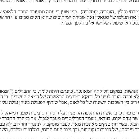
 המנדט הבריטי. מדיניות חוץ - יסודות מדיניות החוץ. לאומיות - לאומיות. ממש
 (פולין , הונגריה, יגוסלביה) . בגין טוען כי עתה מתעורר הגורם הלאומי 
גין את העלמו של סטאלין ואת שבירת המיתוסים שהוא הקים סביבו ע"י חרוש'צ
נוכח אי טיפולה של ישראל בתוקפן המצרי.
שות, במקום חלוקתה המאונכת. כוונתם היתה לומר, כי ההבדלים ("המאונכים
אלא זכרה. הוכח לעיני כל, דווקא במחצית הראשונה של המאה העשרים, כי ה
ב בין השכבות השונות של כל לאום, אבל שיתוף הפעולה ביניהן עולה עליו. י
וכרים עוד, כי בראשית ההתקפה הגרמנית על רוסיה הסוביטית טענו רמי-הקול
אשר נגדם יקום, בוודאי, מעמד הפרוליטרים מעבר לגבול. אך במהרה התברר 
ק, בשיירות טנקים מאונכות מאד, לעבר מוסקבה, לנינגרד וחרקוב. לא עברו
יבסקי, של סובורוב וקוטוזוב, וכך ניצב העם הרוסי, במלחמת מולדת, השניה ב