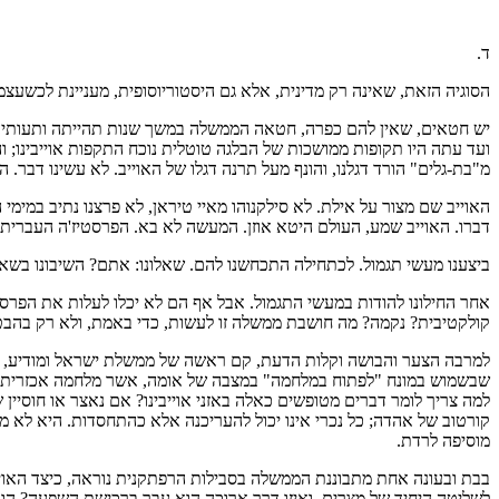
ד.
הסוגיה הזאת, שאינה רק מדינית, אלא גם היסטוריוסופית, מעניינת לכשעצמ
יש חטאים, שאין להם כפרה, חטאה הממשלה במשך שנות תהייתה ותעותיה.
ועד עתה היו תקופות ממושכות של הבלגה טוטלית נוכח התקפות אוייבינו; ו
מ"בת-גלים" הורד דגלנו, והונף מעל תרנה דגלו של האוייב. לא עשינו דבר.
האוייב שם מצור על אילת. לא סילקנוהו מאיי טיראן, לא פרצנו נתיב במימ
דברו. האוייב שמע, העולם היטא אוזן. המעשה לא בא. הפרסטיז'ה העברית
ביצענו מעשי תגמול. לכתחילה התכחשנו להם. שאלונו: אתם? השיבונו בשאל
אחר החילונו להודות במעשי התגמול. אבל אף הם לא יכלו לעלות את הפרסט
קולקטיבית? נקמה? מה חושבת ממשלה זו לעשות, כדי באמת, ולא רק בהבטחו
למרבה הצער והבושה וקלות הדעת, קם ראשה של ממשלת ישראל ומודיע, באז
שבשמוש במונח "לפתוח במלחמה" במצבה של אומה, אשר מלחמה אכזרית, ב
למה צריך לומר דברים מטופשים כאלה באזני אוייבינו? אם נאצר או חוסיין 
קורטוב של אהדה; כל נכרי אינו יכול להעריכנה אלא כהתחסדות. היא לא מנ
מוסיפה לרדת.
בבת ובעונה אחת מתבוננת הממשלה בסבילות הרפתקנית נוראה, כיצד האוייב 
לשליטה היחיד של מצרים. ואיזו דרך ארוכה הוא עבר ברכישת השפעה? הוא 