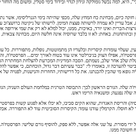
, היא, למה נכשל גומולקה ונידון לנדוי ובידוד בימי סטלין, ומשום מה הוחזר
קה כיום, מבחינת כח המחץ שלה, מכפי שהיתה בימי הגנרליסימו, אשר נתיניו 
אבל עדיין לא עמדה לרשותה פצצת המימן. לרשותו של ניקיטה כרושצ'וב עומ
ארצות-הברית ואינו יורד, באיכות, ממנו, יכול למלא לא רק את שמי אירופה א
 ובתותחנות. באחת: לא זו בלבד שרוסיה אינה חלשה היום, מבחינה צבאית, מ
ן, שעלוי עומדות קיסריות ובלעדיו הן מתמוטטות, נופלות, מתפוררות. כל ע
ז'ה, אפילו הצוק בגיברלטר אינו עוד בטוח לאורך ימים... הפרסטיז'ה, זה ס
ו ניטלת שלב אחר שלב, נשמתם. הסבה המדינית המכרעת להצלחת המחתרת ה
 גופא מי שהבין להבנתנו. את כל דרישותיו, החוזרות והנישנות, לפנויה של 
ז'ה שלה. הגורם הראשון לכך: התבוסה הטרגית במלחמת העולם השניה; הגורם 
 שלה נפגעה; ומשנאיה הרימו ראש.
סיה) והריסת האגדות, שהוא הקים סביבו, לא יכלו אלא לפגוע קשות בפרסטיז
ך לא חוסלו. הקרמלין עודנו עומד; הקיסרות הסוביטית עוד לא התפוררה. אבל ה
ל ידי מסורת. על שני אלה אפשר, ללא ספק, להוסיף גורם שלישי: הפרסטיז'ה.
 חשובה ממנו.