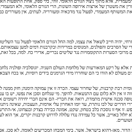
המעמדית, אלא מתוך ניצול הגורם הלאומי. זוהי, בלי ספק, אחת התופעות הא
שרין את משטרן של ארצות אירופה השונות, הרי הגורם הלאומי, ולא המעמד
ת המשותף המעמדי, לפעול נגד מדכאיה ומעורריה. לעתים, אין מעוררים כמ
, יהיה חייב לשאול את עצמו, למה החל הגורם הלאומי לפעול נגד השליטה הרו
י של הסרבים והפולנים, המנוסים במרידות ובקרבנות דמים למען עצמאותם
 מרובי הסערות התקוממויות נגד שליטים נכריים, אדירי כח. למה, בכל זאת
 אלא על רקע המאורעות של מלחמת העולם השניה. יוגוסלביה ופולניה נלחמו
נים מעולם לא הודו כי הם שוחררו מידי הגרמנים בידים רוסיות, או בכח ה
מית רבת קרבנות, של שחרור עצמי. הכרה זו אין עמוקה הימנה; חזק ממנה לא
 זו אין ולא כלום עם התנשאות. להיפך. מי שנלחם וסכן את נפשו, יש בו ענו
ה סכנה אישית מתמדת, רואה את חבריו- הם אינם חברי יחידה רשומים אלא 
י חדרים של לבו נותרת, עד יומו האחרון עלי אדמות, העצבות, שאינה ניתנת 
פש. זו אף זו נוסכת בלב בטחון, שקט, אמונה כבירה בצדק ובנצחונו, אי-הת
זל באוייב, אשר כל עמידה נגדו עלולה לדרוש קרבנות יקרים, אך הוא לעולם ל
שוערים.
סיון הדור. מאן-דהוא בישראל, אשר, בימי המבחן המכריעים לאומה, לא סכן, א