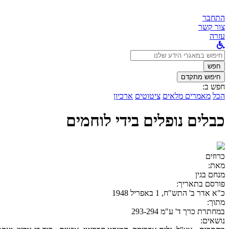
התחבר
צור קשר
עזרה
לחפש
ב:
חפש
חיפוש מתקדם
חפש ב:
הכל
מאמרים מלאים
ציטוטים
ארכיון
כבלים נופלים בידי לוחמים
כרוזים
מאת:
מנחם בגין
פורסם בתאריך:
כ"א אדר ב' התש"ח, 1 באפריל 1948
מתוך:
במחתרת כרך ד' ע"מ 293-294
נושאים: