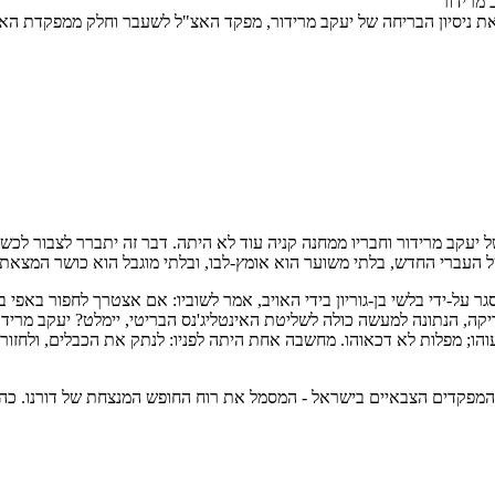
 מרידור
 ניסיון הבריחה של יעקב מרידור, מפקד האצ"ל לשעבר וחלק ממפקדת האצ
יעקב מרידור וחבריו ממחנה קניה עוד לא היתה. דבר זה יתברר לצבור לכשיתג
 של העברי החדש, בלתי משוער הוא אומץ-לבו, ובלתי מוגבל הוא כושר המצאת
גר על-ידי בלשי בן-גוריון בידי האויב, אמר לשוביו: אם אצטרך לחפור באפי
יקה, הנתונה למעשה כולה לשליטת האינטליג'נס הבריטי, יימלט? יעקב מרידור
והו; מפלות לא דכאוהו. מחשבה אחת היתה לפניו: לנתק את הכבלים, ולחזור 
 המפקדים הצבאיים בישראל - המסמל את רוח החופש המנצחת של דורנו. כה