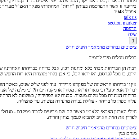
מחתרות - אצ"ל, גלות אפריקה, המנדט הבריטי. אישים - דוד בן-גוריון, יעקב
בידיעה זו אשר התפרסמה בעיתון "חרות" המחתרתי מפקד האצ"ל מעריך את
אפריל 1948.
talk us
section marker
הדפסה
שלח

ציטוטים נבחרים מהמאמר
חיפוש חדש
כבלים נופלים מידי לוחמים
רבות הן הבריחות מבתי כלא ומחנות רכוז, אבל בריחה כבריחתו האחרונה של 
היום, בו נוכל לפרסם, ואז יראו הכל, כי אכן בלתי מנוצחת היא רוח החפש
אין זו בריחתו הראשונה של מפקדנו מרידור. עוד לפני שלש שנים, כאשר הוס
יברח? אנא יגיע? וכי מאריתריאה, מסודן או מקניה יברח? וכי מלבה של אפר
בריחות המוניות מכל מקום-מעצור. סכנות לא הפחידוהו; כשלונות לא הרתיע
עליה ספר; כל בריחה - עלילת גבורה מרעידה נפשות, עד שהצליח.
חיילי הארגון הצבאי הלאומי באשר הם שם מריעים לכבוד מפקדם - מגדולי
לפרוץ את חזית האויב ולהביא לעמך נצחון וחרות.
ציטוטים נבחרים מהמאמר
חיפוש חדש
מנחם בגין
משנתו ומורשתו
מאמרים מאת בגין
תולדות חייו