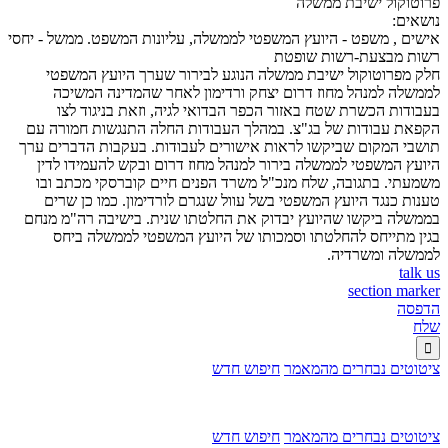
פרוטוקול ישיבת ממשלה
נושאים:
אישים , משפט - היועץ המשפטי לממשלה, עליונות המשפט. ממשל - יחסי
רשות מבצעת-רשות שופטת
חלק מפרוטוקול ישיבת ממשלה הנוגע לבירור שערך היועץ המשפטי
לממשלה למנהל מחוז דרום יצחק ורדימון לאחר שהמדינה המשיכה
בעבודות הכשרת שטח באזור הכפר הבדואי לגיה, וזאת בניגוד לצו
הקפאת עבודות של בג"צ. במהלך העבודות החלה התנגשות חמורה עם
תושבי המקום שביקשו לראות אישורים לעבודות. בעקבות הדברים ערך
היועץ המשפטי לממשלה בירור למנהל מחוז דרום ובקש להעמידו לדין
משמעתי. בתגובה, שלח מנכ"ל משרד הפנים חיים קוברסקי מכתב ובו
טענות כנגד היועץ המשפטי בשל עוול שנגרם לורדימון. כמו כן שרים
בממשלה ביקשו שהיועץ יבדוק את החלטתו שנית. בישיבה רה"מ מנחם
בגין מתייחס להחלטתו וסמכותו של היועץ המשפטי לממשלה ביחס
לממשלה ומשרדיה.
talk us
section marker
הדפסה
שלח

ציטוטים נבחרים מהמאמר
חיפוש חדש
ציטוטים נבחרים מהמאמר
חיפוש חדש