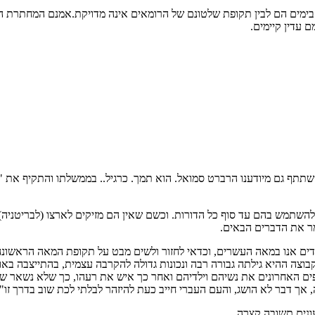
 בימים הם לבין תקופת שלטונם של הרומאים אינה מדויקת.אמנם המחתרת ה
 עדין קיימים.
שתתף גם מיודענו הרברט סמואל. הוא תמך. כרגיל.. בממשלתו והתקיף את "ה
להשתמש בהם עד סוף כל הדורות. וכשם שאין הם מזיקים לארצו (לבריטניה)
מר את הדברים הבאים.
מדים אנו במאה העשרים, וכדאי לחזור ולשים מבט על תקופת המאה הראשונה
 הקבוצה ההיא גילתה גבורה רבה ונכונות גדולה להקרבה עצמית, בהתייצבה ב
פים האחרונים את נשיהם וילדיהם ואחר כך איש את רעהו, כך שלא נשאר שר
 אך דבר לא הושג, והעם העברי חייב כעת להיזהר לבלתי לכת שוב בדרך זו"..
עונים תשובה קצרה.