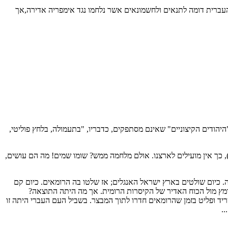
עברית דומה לתנאים ולחשמונאים אשר נלחמו נגד אימפריה אדירה,אך
יהודים הקיצוניים" שאינם מסתפקים, כדבריו, "בתעמולה, בלחץ פוליטי,
, כך אין מועילים לארצנו. אולם מלחמה ממש? שומו שמים! מה הם עושים,
. כיום שולטים בארץ ישראל האנגלים; אז שלטו בה הרומאים. כיום קם
אומץ מול הכוח האדיר של הקיסרות הרומית. אך מה היתה התוצאה?
יד ופליט בזמן שהרומאים חדרו לתוך המבצר. בשביל העם העברי היתה זו
.