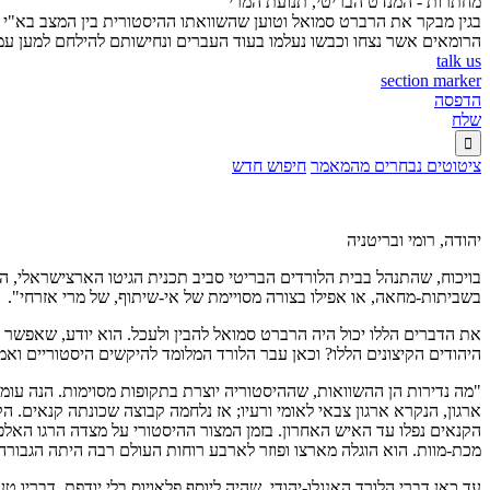
מחתרות - המנדט הבריטי, תנועת המרי
בגין מבקר את הרברט סמואל וטוען שהשוואתו ההיסטורית בין המצב בא"י
הרומאים אשר נצחו וכבשו נעלמו בעוד העברים ונחישותם להילחם למען עמם
talk us
section marker
הדפסה
שלח

ציטוטים נבחרים מהמאמר
חיפוש חדש
יהודה, רומי ובריטניה
בויכוח, שהתנהל בבית הלורדים הבריטי סביב תכנית הגיטו הארצישראלי, ה
בשביתות-מחאה, או אפילו בצורה מסויימת של אי-שיתוף, של מרי אזרחי".
את הדברים הללו יכול היה הרברט סמואל להבין ולעכל. הוא יודע, שאפשר 
היהודים הקיצונים הללו? וכאן עבר הלורד המלומד להיקשים היסטוריים וא
"מה נדירות הן ההשוואות, שההיסטוריה יוצרת בתקופות מסוימות. הנה עו
ארגון, הנקרא ארגון צבאי לאומי ורעיו; אז נלחמה קבוצה שכונתה קנאים.
הקנאים נפלו עד האיש האחרון. בזמן המצור ההיסטורי על מצדה הרגו האל
מכת-מוות. הוא הוגלה מארצו ופוזר לארבע רוחות העולם רבה היתה הגבורה,
עד כאן דברי הלורד האנגלו-יהודי, שהיה ליוסף פלאויוס בלי יודפת. דבריו ט