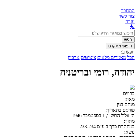
התחבר
צור קשר
עזרה
לחפש
ב:
חפש
חיפוש מתקדם
חפש ב:
הכל
מאמרים מלאים
ציטוטים
ארכיון
יהודה, רומי ובריטניה
כרוזים
מאת:
מנחם בגין
פורסם בתאריך:
ה' אלול התש"ו, 1 בספטמבר 1946
מתוך:
במחתרת כרך ב ע"מ 233-234
נושא: