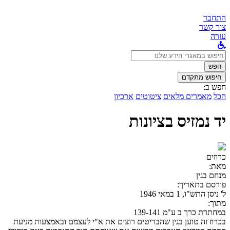
התחבר
צור קשר
עזרה
לחפש
ב:
חפש
חיפוש מתקדם
חפש ב:
הכל
מאמרים מלאים
ציטוטים
ארכיון
יד נמזיס בציונות
כרוזים
מאת:
מנחם בגין
פורסם בתאריך:
ל' ניסן התש"ו, 1 במאי 1946
מתוך:
במחתרת כרך ב ע"מ 139-141
בכרוז זה טוען בגין שהבריטים רוצים את א"י לעצמם ובאמצעות מניעת