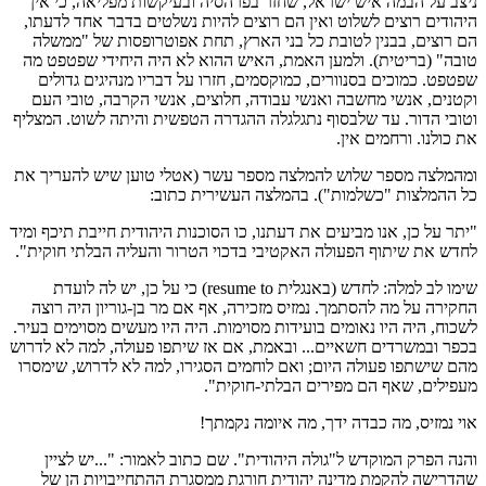
ניצב על הבמה איש ישראל, שחזר בפרהסיה ובעיקשות מפליאה, כי אין
היהודים רוצים לשלוט ואין הם רוצים להיות נשלטים בדבר אחד לדעתו,
הם רוצים, בבנין לטובת כל בני הארץ, תחת אפוטרופסות של "ממשלה
טובה" (בריטית). ולמען האמת, האיש ההוא לא היה היחידי שפטפט מה
שפטפט. כמוכים בסנוורים, כמוקסמים, חזרו על דבריו מנהיגים גדולים
וקטנים, אנשי מחשבה ואנשי עבודה, חלוצים, אנשי הקרבה, טובי העם
וטובי הדור. עד שלבסוף נתגלגלה ההגדרה הטפשית והיתה לשוט. המצליף
את כולנו. ורחמים אין.
ומהמלצה מספר שלוש להמלצה מספר עשר (אטלי טוען שיש להעריך את
כל ההמלצות "כשלמות"). בהמלצה העשירית כתוב:
"יתר על כן, אנו מביעים את דעתנו, כו הסוכנות היהודית חייבת תיכף ומיד
לחדש את שיתוף הפעולה האקטיבי בדכוי הטרור והעליה הבלתי חוקית".
שימו לב למלה: לחדש (באנגלית resume to) כי על כן, יש לה לועדת
החקירה על מה להסתמך. נמזיס מזכירה, אף אם מר בן-גוריון היה רוצה
לשכוח, היה היו נאומים בועידות מסוימות. היה היו מעשים מסוימים בעיר.
בכפר ובמשרדים חשאיים... ובאמת, אם אז שיתפו פעולה, למה לא לדרוש
מהם שישתפו פעולה היום; ואם לוחמים הסגירו, למה לא לדרוש, שימסרו
מעפילים, שאף הם מפירים הבלתי-חוקית".
אוי נמזיס, מה כבדה ידך, מה איומה נקמתך!
והנה הפרק המוקדש ל"גולה היהודית". שם כתוב לאמור: "...יש לציין
שהדרישה להקמת מדינה יהודית חורגת ממסגרת ההתחייבויות הן של