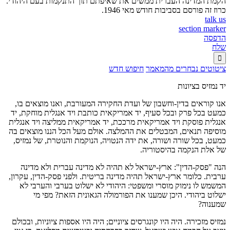
הקמת המדינה העברית ממשים את שאיפתם תוך התנקמות בעם היהודי.
כרוז זה פורסם בסביבות חודש מאי 1946.
talk us
section marker
הדפסה
שלח

ציטוטים נבחרים מהמאמר
חיפוש חדש
יד נמזיס בציונות
אנו קוראים בדין-וחשבון של ועדת החקירה המעורבת, ואנו מוצאים בו,
כמעט בכל פרק ובכל סעיף, יד אמריקאית כותבת ויד אנגלית מוחקת, יד
אנגלית פוסקת ויד אמריקאית מרככת, יד אמריקאית ממליצה ויד אנגלית
מוסיפה תנאים, המבטלים את ההמלצה. אולם מעל הכל הננו מוצאים בה
כמעט, בכל שורה ושורה, את ידה הנטויה, הנוקמת והנוטרת, של נמזיס,
של אלת הנקמה בהיסטוריה.
הנה "פסק-הדין": ארץ-ישראל לא תהיה לא מדינה עברית ולא מדינה
ערבית. כלומר ארץ-ישראל תהיה מדינה בריטית. ולפני פסק-הדין, עקרון,
המשמש לו נימוק מוסרי ומשפטי: היהודי לא ישלוט בערבי והערבי לא
ישלוט ביהודי. היכן שמענו את הפורמולה הגאונית הזאת? מפי מי
שמענוה?
נמזיס מזכירה. היה היו קונגרסים ציוניים; היה היו אספות ציוניות, ובכולם