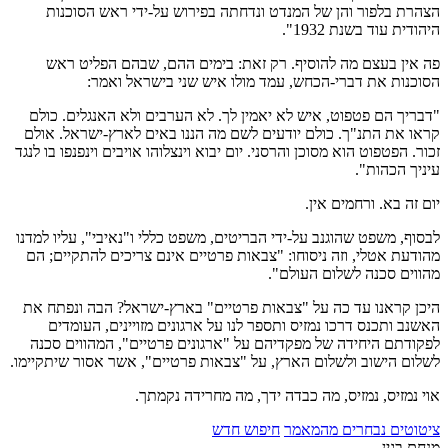
הצהרת בלפור והן של המנדט ונדחתה בפירוש על-ידי ראש הסוכנות
היהודית עוד בשנת 1932".
פה אין בעצם מה להוסיף. רק זאת: בימים ההם, שבהם הפליט ראש
הסוכנות את דברי-הכחש, עמד מולו איש שני בישראל ואמר:
"דבריך הם פטפוט, איש לא יאמין לך. לא הערבים ולא האנגלים. כולם
קראו את התנ"ך. כולם יודעים לשם מה הננו באים לארץ-ישראל. אולם
זכור. הפטפוט הוא מסוכן והרסני. יום יבוא וינצלוהו אויבים וינפנפו בו לנגד
עיניך הכהות".
יום זה בא. ורחמים אין.
לבסוף, משפט שהוגנב על-ידי הבריטים, משפט כללי ו"נאיבי", עליו למדנו
מהודעת אטלי, וזה ניסוחו: "צבאות פרטיים אינם צריכים להתקיים; הם
מהווים סכנה לשלום העולם".
היכן קראנו עד כה על "צבאות פרטיים" בארץ-ישראל? הבה ונפתח את
האשנב ותכנס דרכו נמזיס ותספר לנו על ארגונים מזויינים, העומדים
לפקודתם היחידה של מפקדיהם על "ארגונים פרטיים", המהווים סכנה
לשלום הישוב ולשלום הארץ, על "צבאות פרטיים", אשר אסור שיתקיימו.
אוי נמזיס, נמזיס, מה כבדה ידך, מה מחרידה נקמתך.
ציטוטים נבחרים מהמאמר
חיפוש חדש
מנחם בגין