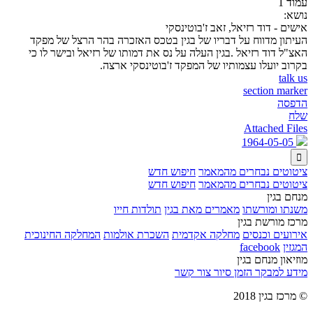
עמוד 1
נושא:
אישים - דוד רזיאל, זאב ז'בוטינסקי
העיתון מדווח על דבריו של בגין בטכס האזכרה בהר הרצל של מפקד
האצ"ל דוד רזיאל .בגין העלה על נס את דמותו של רזיאל ובישר לו כי
בקרוב יועלו עצמותיו של המפקד ז'בוטינסקי ארצה.
talk us
section marker
הדפסה
שלח
Attached Files
1964-05-05

ציטוטים נבחרים מהמאמר
חיפוש חדש
ציטוטים נבחרים מהמאמר
חיפוש חדש
מנחם בגין
משנתו ומורשתו
מאמרים מאת בגין
תולדות חייו
מרכז מורשת בגין
אירועים וכנסים
מחלקה אקדמית
השכרת אולמות
המחלקה החינוכית
המגזין
facebook
מוזיאון מנחם בגין
מידע למבקר
הזמן סיור
צור קשר
© מרכז בגין 2018