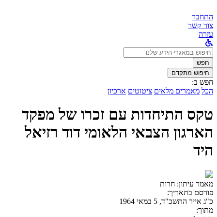
התחבר
צור קשר
עזרה
לחפש
ב:
חפש
חיפוש מתקדם
חפש ב:
הכל
מאמרים מלאים
ציטוטים
ארכיון
טקס התיחדות עם זכרו של מפקד
הארגון הצבאי הלאומי דוד רזיאל
היד
מאמר עיתון:
חרות
פורסם בתאריך:
כ"ג אייר התשכ"ד, 5 במאי 1964
מתוך: