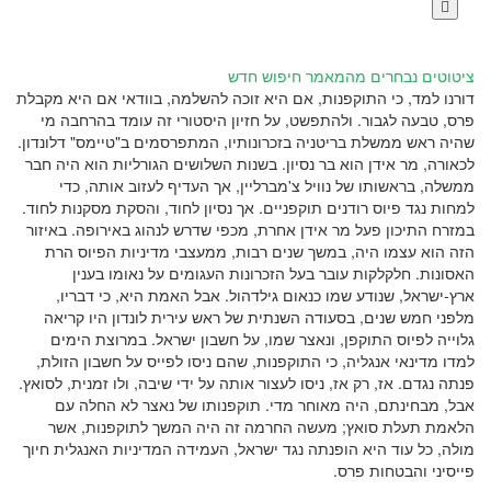

ציטוטים נבחרים מהמאמר
חיפוש חדש
דורנו למד, כי התוקפנות, אם היא זוכה להשלמה, בוודאי אם היא מקבלת
פרס, טבעה לגבור. ולהתפשט, על חזיון היסטורי זה עומד בהרחבה מי
שהיה ראש ממשלת בריטניה בזכרונותיו, המתפרסמים ב"טיימס" דלונדון.
לכאורה, מר אידן הוא בר נסיון. בשנות השלושים הגורליות הוא היה חבר
ממשלה, בראשותו של נוויל צ'מברליין, אך העדיף לעזוב אותה, כדי
למחות נגד פיוס רודנים תוקפניים. אך נסיון לחוד, והסקת מסקנות לחוד.
במזרח התיכון פעל מר אידן אחרת, מכפי שדרש לנהוג באירופה. באיזור
הזה הוא עצמו היה, במשך שנים רבות, ממעצבי מדיניות הפיוס הרת
האסונות. חלקלקות עובר בעל הזכרונות העגומים על נאומו בענין
ארץ-ישראל, שנודע שמו כנאום גילדהול. אבל האמת היא, כי דבריו,
מלפני חמש שנים, בסעודה השנתית של ראש עירית לונדון היו קריאה
גלוייה לפיוס התוקפן, ונאצר שמו, על חשבון ישראל. במרוצת הימים
למדו מדינאי אנגליה, כי התוקפנות, שהם ניסו לפייס על חשבון הזולת,
פנתה נגדם. אז, רק אז, ניסו לעצור אותה על ידי שיבה, ולו זמנית, לסואץ.
אבל, מבחינתם, היה מאוחר מדי. תוקפנותו של נאצר לא החלה עם
הלאמת תעלת סואץ; מעשה החרמה זה היה המשך לתוקפנות, אשר
מולה, כל עוד היא הופנתה נגד ישראל, העמידה המדיניות האנגלית חיוך
פייסיני והבטחות פרס.