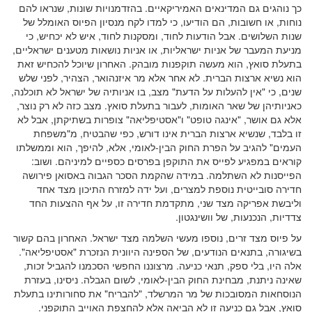
כך נוהגים גם המדינאים האמיריקאיים. בהזדמנויות שונות, שנראו להם
נוחות, או חשובות, הם הודיעו, כי למדו לקח מנסיון הפיוס האומלל של
שנות השלושים. אבל הודעות לחוד, ומסקנות לחוד, איש לא יכחיש, כי
מניעת המעבר של אניות ישראליות, או אניות נושאות מטענים ישראליים,
בתעלת סואץ, הוא מעשה תוקפנות מובהק. האחרון שיוכל להכחיש זאת
הוא נשיא ארצות הברית. לא אחר אלא מר איזנהואר, הצהיר, לפני שלש
שנים, כי "אין להעלות על הדעת" מצב, בו אניותיה של ישראל לא תוכלנה,
כאניותיהן של שאר האומות, לעבור בתעלת סואץ. מצב כזה לא רק נוצר,
אלא גם אושר, "אינגה טופט" ו"אסטיפליאה" צופרות בשתיקתן, אבל לא
זו בלבד, שנשיא ארצות הברית אינו דורש, כפי שהבטיח, מ"משפחת
העמים" להגיב על הפרת החוק הבין-לאומי, אלא, להיפך, הוא וממשלתו
קוראים במפגיע לפייס את התוקפן בפרסים כספיים למיניהם. ושוב:
הפייסנות לא השתלמה. במידה שהקמת הסכר הגבוה באסואן פירושה
חדירה סובייטית נוספת למצרים, ועל ידה למזרח התיכון מצד אחד
וליבשת אפריקה מצד שני, מתקדמת חדירה זו, על אף ההצעות החד
צדדיות, הנכנעות, של וושינגטון.
על פיוס מצד זרים, נוספו מעשי השלמה מצד ישראל. האחרון בהם קשור
בשיגורה, בתנאים הנודעים, של הספינה היוונית הנזכרת "אסטיפליאה".
אלה היו, בלי ספק, תנאי כניעה. מרצוננו החפשי הסכמנו להגביל זכות,
שאינה ניתנת, מבחינת החוק הבין-לאומי, לשום הגבלה. ניסינו, בעזרת
הנוסחאות המסובכות של מר המרשלד, "להבריח" את סחורותינו בתעלת
סואץ, אבל גם כניעה זו לא הביאה אלא להחצפת האוייב התוקפני.