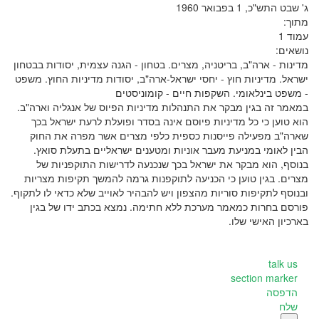
ג' שבט התש"כ, 1 בפבואר 1960
מתוך:
עמוד 1
נושאים:
מדינות - ארה"ב, בריטניה, מצרים. בטחון - הגנה עצמית, יסודות בבטחון
ישראל. מדיניות חוץ - יחסי ישראל-ארה"ב, יסודות מדיניות החוץ. משפט
- משפט בינלאומי. השקפות חיים - קומוניסטים
במאמר זה בגין מבקר את התנהלות מדיניות הפיוס של אנגליה וארה"ב.
הוא טוען כי כל מדיניות פיוסם אינה בסדר ופועלת לרעת ישראל בכך
שארה"ב מפעילה פייסנות כספית כלפי מצרים אשר מפרה את החוק
הבין לאומי במניעת מעבר אוניות ומטענים ישראליים בתעלת סואץ.
בנוסף, הוא מבקר את ישראל בכך שנכנעה לדרישות התוקפניות של
מצרים. בגין טוען כי הכניעה לתוקפנות גרמה להמשך תקיפות מצריות
ובנוסף לתקיפות סוריות מהצפון ויש להבהיר לאוייב שלא כדאי לו לתקוף.
פורסם בחרות כמאמר מערכת ללא חתימה. נמצא בכתב ידו של בגין
בארכיון האישי שלו.
talk us
section marker
הדפסה
שלח