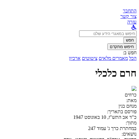
התחבר
צור קשר
עזרה
לחפש
ב:
חפש
חיפוש מתקדם
חפש ב:
הכל
מאמרים מלאים
ציטוטים
ארכיון
חרם כלכלי
כרוזים
מאת:
מנחם בגין
פורסם בתאריך:
כ"ד אב התש"ז, 10 באוגוסט 1947
מתוך:
במחתרת כרך ג' עמוד 247
נושאים: