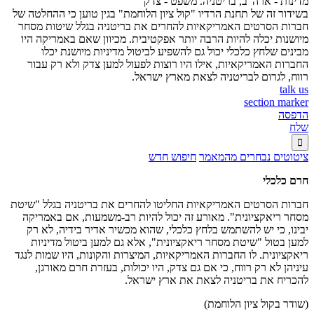
מדינות - ארה"ב, בריטניה. משפט - צדק
בשידור זה של תחנת הרדיו "קול ציון הלוחמת" בגין טוען כי ההחלטה של
חברות הסרטים האמריקאיות להחרים את בריטניה בגלל שיטות מסחר
מיושנות יכלה להיות הרבה יותר אפקטיבית. מכיוון שאם באמריקה היו
מבינים שלחץ כלכלי יכול גם להשפיע לביטול מדיניות מיושנת יכלו
החברות האמריקאיות, אילו היו רוצות לפעול למען צדק ולא רק עבור
רווח, לגרום לבריטניה לצאת מארץ ישראל.
talk us
section marker
הדפסה
שלח

ציטוטים נבחרים מהמאמר
חיפוש חדש
חרם כלכלי
חברות הסרטים האמריקאיות החליטו להחרים את בריטניה בגלל "שיטת
מסחר ריאקציונית". מאורע זה יכול להיות רב-משמעות, אם באמריקה
יבינו, כי יש להשתמש בלחץ כלכלי, שהוא מכשיר אדיר בידיה, לא רק
למען בטול "שיטת מסחר ריאקציונית", אלא גם למען ביטול מדיניות
ריאקציונית. לו החברות האמריקאיות, המיצרות והקונות, היו שמות לנגד
עיניהן לא רק רווח, כי אם גם צדק, היו יכולות, בעזרת חרם מאורגן,
להכריח את בריטניה לצאת את ארץ ישראל.
(שודר בקול ציון הלוחמת)