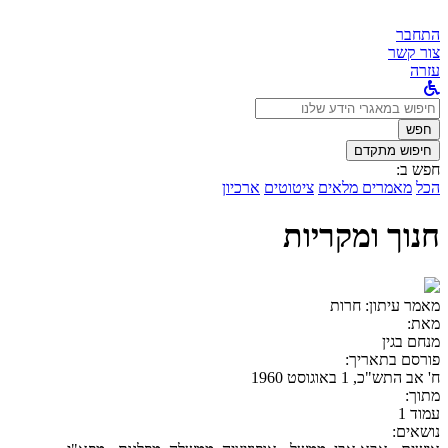
התחבר
צור קשר
עזרה
לחפש
ב:
חפש
חיפוש מתקדם
חפש ב:
הכל
מאמרים מלאים
ציטוטים
ארכיון
חנוך ומקריות
מאמר עיתון:
חרות
מאת:
מנחם בגין
פורסם בתאריך:
ח' אב התש"כ, 1 באוגוסט 1960
מתוך:
עמוד 1
נושאים: