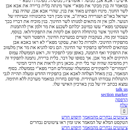
אישים - אבא אבן. ממשל - אופוזיציה, ממשלה. מפלגות - מפא"י
במאמר זה בגין מבקר את מפא"י אשר מינתה בלית ברירה את אבא אבן
לשר החנוך. מינויו הפתיע מאוד את בגין, שהרי אבא אבן, שהיה נציג
ישראל באו"ם ושגרירה בארה"ב, אינו מבין דבר בתכונותיו ובעיותיו של
הנוער. ולכן אין זה מתאים למנותו לשר החינוך. בגין מוכיח את דבריו בכך
שעסקני מפא"י עשו כמיטב יכלתם לשכנע את מר זלמן ארן להתמנות
לשר החינוך אשר בהתחלה היסס אם לקחת את התפקיד/לאו. בנוסף,
כעבור זמן מה, בעקבות קשיים במערכת החינוך, התפטר השר ארן
מתפקידו החינוכי. ולמרות כל זאת, עסקני מפא"י לא ראו באבא אבן
כמתאים להחליפו בתפקיד שר החינוך. הם ניסו להניא את מר ארן מלעזוב
את התפקיד ואף התמנה, באופן זמני לתפקיד זה, ראש הממשלה עמוס
התיקים ולא מר אבן. אך בסופו של דבר, בלית ברירה, נתמנה לתפקיד זה
רק מהסיבה שהיה שר בלי תיק. מכאן ניתן לראות את דרכי המינוי
"המוזרים" לתפקידים בממשלה שמנהלים חברי מפא"י בממשלה. בסוף
המאמר, בגין מאחל הצלחה לאבא אבן בתפקידו החדש ומעלה תהייה לגבי
התנהלות עבודתו העתידית. פורסם בחרות כמאמר מערכת ללא חתימה.
נמצא בכתב ידו של בגין בארכיון האישי שלו.
talk us
section marker
הדפסה
שלח

ציטוטים נבחרים מהמאמר
חיפוש חדש
הטקסט המלא של המאמר אינו זמין ראו ציטוטים נבחרים
ציטוטים נבחרים מהמאמר
חיפוש חדש