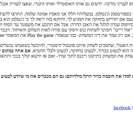
לענייני מדינה- יודעים גם אותו האוסטרלי ואותו הקנדי, שאצו לעזרת אנגל
ספורטסמן וג'נטלמן. במעלותיו הללו אני מאמין אמונה שלמה. התרצו לדעת,
ס אם תדרוש בחוזקה את המגיע לך, ודווקא בזה יראה לך כי ג'נטלמן הוא באמ
 סיזיפוס שנדון לגלגל את האבן ההרה: אבל אם תתבע את משפטך עד הסוף ותוכ
אול רייט" ויזמינך לשתות כוס וויסקי עם סורה לאות השלום והאיחוד. ויכבד 
ק- כמו שנאמר: Play the game את המאמר Play the game.
 את האנגלי, שהסכים לשחק איתנו פוטבול היסטורי, להיכשל כשאנחנו נכשלי
הוא לבעוט בכדור, לבעוט בחוזקה, לבעוט ולבלי החטיא.
אם אתה במקום 
לשחק את המשחק כתיקונו וייכנס לתוך שדך- ואם אז תישא קולך בבכי ותתאונ
למדו את חוכמת כדור הרגל מילדותם: גם הם מכבדים את מי שיודע לבעוט 
facebook