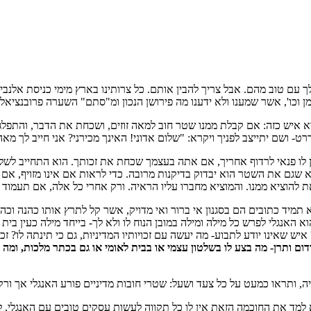
לך עם טוב מהם. אבל צריך להבין אותם. כל צרותינו בארץ מימי כניסת אלנבי 
למן וכו', אשר שמענו ולא ידענו מה פירושן הנכון ומ"סתם" השערה פרובנציאלי
 איש כזה: אם קבלת ממנו שטר חוב למאה זוזים, ושכחת את הדבר, והתפלגת 
- ושם יתייצב לפניך ויקרא: "שלום אדוני! האינך מכירני? אני חייב לך מאה
ין לו פנאי לרדוף אחריך, אם אתה בעצמך שכחת את זכותך. הוא התחייב לשלם
שגם את השטר הוא יבדוק בדיקנות מרובה. כדי לראות אם אינו מזויף, אם אינ
 להוציא ממנו. והמוציא מחברו עליו הראיה. ורק אחרי כל אלה, אם תעמוד 
א תמיד כתובים הם בסגנון אי ברור ואי מדויק, אשר קל לתרץ אותו כהנה 
האנגלי לפרש כל מילה ומילה במובן הנוח לו ולא לך- בייחד מילה כעין בית ל
יש שאינו יודע לתבוע- מה יעשה עם זכויותיו המדיניות, גם כי תינתה לו? ז
ום ותרן- מה בצע לו בשלטון עצמי או בבית לאומי או גם בכתר מלכות, ומה 
ה, ותראו כמעט על כל צעד ושעל: שטרי חובות מדיניים פורע האנגלי אך ורק
מד את החוכמה הזאת אין לו כל תקווה לעשות עסקים טובים עם האנגלי, לא ב