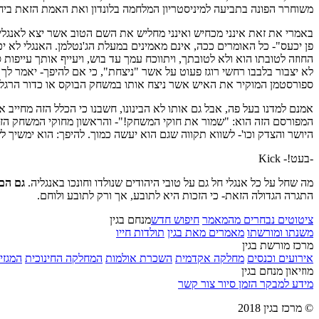
משוחרר הפונה בתביעה למיניסטריון המלחמה בלונדון ואת האמת הזאת ביחס 
באמרי את זאת אינני מכחיש ואינני מחליש את השם הטוב אשר יצא לאנגלי כ
פן יכעס"- כל האומרים ככה, אינם מאמינים במעלת הג'נטלמן. האנגלי לא יכע
החוזה לטובתו הוא ולא לטובתך, ויתווכח עמך עד בוש, ויעייף אותך עייפות
לא יצבור בלבבו רחשי רוגז פעוט על אשר "ניצחת", כי אם להיפך- יאמר לך "
ספורסטמן המוקיר את האיש אשר ניצח אותו במשחק הבוקס או כדור הרגל, אם רק שמר את דיני המשח
אמנם למדנו בעל פה, אבל גם אותו לא הבינונו, חשבנו כי הכלל הזה מחייב
המפורסם הזה הוא: "שמור את חוקי המשחק!"- והראשון מחוקי המשחק הזה 
היושר והצדק וכו'- לשווא תקווה שגם הוא יעשה כמוך. להיפך: הוא ימשיך 
-בעט!- Kick
מה שחל על כל אנגלי חל גם על טובי היהודים שנולדו וחונכו באנגליה.
גם הם 
התגרה הגדולה הזאת- כי הזכות היא לתובע, אך ורק לתובע ולוחם.
ציטוטים נבחרים מהמאמר
חיפוש חדש
מנחם בגין
משנתו ומורשתו
מאמרים מאת בגין
תולדות חייו
מרכז מורשת בגין
אירועים וכנסים
מחלקה אקדמית
השכרת אולמות
המחלקה החינוכית
המגזין
מוזיאון מנחם בגין
מידע למבקר
הזמן סיור
צור קשר
© מרכז בגין 2018