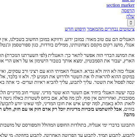
section marker
הדפסה
שלח

ציטוטים נבחרים מהמאמר
חיפוש חדש
האנגלים הם עם טוב מאוד: במובן ידוע. ודווקא במובן החשוב בשבילנו, אין 
אנגלי, מושג רקום מקסם ניצחונותינו, ממילים בודדות, כגון ספורטסמן וג'נט
את המושג הבדוי הזה אפשר לתאר כך: האנגלית (לפי השערתנו הנזכרת) הוא
הארץ, יעבור את הסמבטיון, ימצא אותך בטבור הישימון או על ראש הרי אררט
אנגלי כזה לא היה ולא נברא. האנגלי האמיתי הוא עם רציני ורב עסקים, וא
במקום ההוא להראות לו את השטר ולדרוש את המגיע לך. ולא זו בלבד, אלא 
ינסה לפסול את השטר. עליך לתבוע, עליך להביא ראיות ועדים- כי אתה באת
ככה יעשה האנגלי ביחיד אם השטר הוא שטר מדיני. שטרי חוב מדיניים הל
מסובכות, ואחריותם אין סוף. לכן מה פלא, אם ביחס לשטרות כאלה ניטה הוא 
לזאת: הלא באמת, למה יפרע איש את חובו המדיני, למי שאינו יודע לתבוע? א
בזוזים,
אבל להשתמש בזכויות מדיניות יוכל רק אדם חזק או עם חזק, חלש רד
מהם?
התבוננו בדברי ימי אנגליה, בתולדות החופש המהולל והמפורסם של מושבותי
לתבוע, לתבוע תמיד, לתבוע עד הפרוטה האחרונה, לתבוע בחוזקה- מי שלא ל