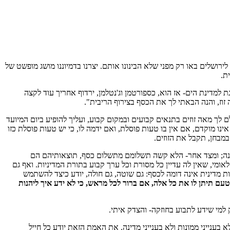
לירושלים באו רק מפני שלא הבינונו אותם. יצרנו בדמיוננו מושג מופשט של
ת.
למדינת הים- אז הוא, כספורטמן וג'נטלמן, ירדוף אחריך עוד לקצה
 זוז, והנה הבאתי לך את הכסף בצירוף הריבית".
 לך מאה זוזים בתנאים קבועים ובמקום קבוע, ועליך להופיע ביום המיועד
ו מוקדם, אם אין בו טעות פוסלת, ואם ידמה לו, כי יש טעות פוסלת כזו
במבחן, תקבל את הזוזים.
וכהנה; ומצד אחר- הלא קשה תשלומם מתשלום כסף, תוצאותיהם הם
אומי, שאין לה עדיין כל מסורת וכל ערך קבוע בתורת המדיניות. ואף גם
כות מדינית אינה דומה לכסף: גם שוטה, גם חולה, יודע כיצד להשתמש
טעם תיתן לו את כל אלה, אם ברור לכל מראש, כי לא ידע איך ליהנות
 למי שידע לתבוע בחוזקה- והצדק איתי.
ענייני ממונות ולא בענייני מדינה. את האמת הזאת יודע כל חייל