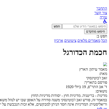
התחבר
צור קשר
עזרה
לחפש
חפש
ב:
חיפוש מתקדם
חפש ב:
הכל
מאמרים מלאים
ציטוטים
ארכיון
חכמת הכדורגל
מאמר עיתון:
הארץ
מאת:
זאב ז'בוטינסקי
פורסם בתאריך:
ד' אב התר"פ, 19 ביולי 1920
נושאים:
מדינות - בריטניה. מדיניות חוץ - יסודות מדיניות החוץ
במאמר זה, פורש זאב ז'בוטינסקי משנה סדורה על האופן שבו יש לנהל מש
וריאליסטית: המדיניות אינה חסד הניתן למבקשים, אלא זכות הנכבשת על יד
talk us