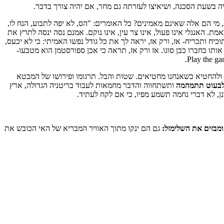
יה בשעת הסכנה, ושיאיצו לעזרתה גם מחר, אם יהיה צורך בדבר.
 מי הם אלה שאינם מאמינים? כל האומרים: "הס, לא יפה לתבוע, הנח לו,
ת. האנגלי אינו פעול, אינו צר עין, אינו נוקם. אמנם נסה ינסה לתרץ את
יח ותכריח- אז, ורק אז, יראה לך את כל גודל נפשו האמיתי: כי לא יכעס,
אותו כחברו כבן סוגו. אז ורק אז, תראה כי אכן ספורסטמן הוא מטבעו-
ם ולהחטיא כשאנחנו מחטיאים. שטות והבל. תרגומו ופירושו של המבטא
לבעוט תתמהמה
ותשתחווה והדבר מחמאות לעבוד בריטניה הגדולה, ארץ
ן, לא דברי נחמה תשמע מפיו, כי אם לקח לעתיד.
ומבזים את השלימזל:
גם הם ינקו מתוך האוויר המבריא של האי הכובש את