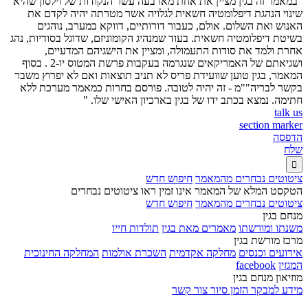
"במאמר זה בגין מציין את אחת מארבעה עשר הנקודות של וילסון שהיא
שינוי הנהגת דיפלומטיה חשאית לגלויה אשר מטרתה יהיה לקדם את
האנוש ואת השלום. אולם, כעבור דורותיים, דווקא במערב, נוהגים
בשיטת דיפלומטיה חשאית. בעוד שמנהיג הקומוניזם, שדוגל בסודיות, נהג
אחרת ולמד את סודות התעמולה, ומציין את הישגיהם המדעיים,
ושגיאתם של האמריקאים שנגרמה בעקבות פרשת המטוס יו-2 . בסוף
המאמר, בגין טוען שוועידת פריס לא תניב תוצאות ואם לא יפרוץ משבר
בקשר לבריה""מ - זה יהיה לטובה. פורסם בחרות כמאמר מערכת ללא
חתימה. נמצא בכתב ידו של בגין בארכיון האישי שלו. "
talk us
section marker
הדפסה
שלח

ציטוטים נבחרים מהמאמר
חיפוש חדש
הטקסט המלא של המאמר אינו זמין ראו ציטוטים נבחרים
ציטוטים נבחרים מהמאמר
חיפוש חדש
מנחם בגין
משנתו ומורשתו
מאמרים מאת בגין
תולדות חייו
מרכז מורשת בגין
אירועים וכנסים
מחלקה אקדמית
השכרת אולמות
המחלקה החינוכית
המגזין
facebook
מוזיאון מנחם בגין
מידע למבקר
הזמן סיור
צור קשר