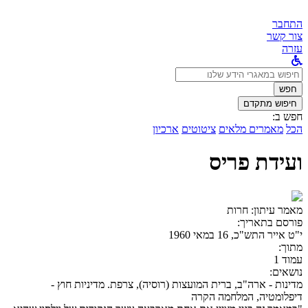
התחבר
צור קשר
עזרה
לחפש
ב:
חפש
חיפוש מתקדם
חפש ב:
הכל
מאמרים מלאים
ציטוטים
ארכיון
ועידת פריס
מאמר עיתון:
חרות
פורסם בתאריך:
י"ט אייר התש"כ, 16 במאי 1960
מתוך:
עמוד 1
נושאים:
מדינות - ארה"ב, ברית המועצות (רוסיה), צרפת. מדיניות חוץ -
דיפלומטיה, המלחמה הקרה