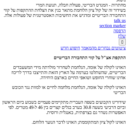
מחתרות - המנדט הבריטי, פעולת חבלה, תנועת המרי
בשידור זה של קול ציון הלוחמת מתאר בגין את הצלחת ההתקפות על קווי
התחבורה הבריטיים ומדגיש את החשיבות האסטרטגית של פעולות אלה.
talk us
section marker
הדפסה
שלח

ציטוטים נבחרים מהמאמר
חיפוש חדש
התקפת אצ"ל על קווי התחבורה הבריטיים
האזינו לקולה של אומה, הנלחמת לשחרור מולדתה מידי המשעבדים
הבריטיים, שהשתלטו בערמה על הארץ הזאת והתייצבו בדרך לריכוז
אחינו שוחרי החופש ושואפי החיים בארצם היחידה.
האזינו לקולה של אומה, הנלחמת מלחמה לחיים או למוות נגד הכובש
הבריטי
שידורינו הקבועים בשפה העברית מתקיימים פעמיים בשבוע ביום הראשון
וביום הרביעי בשעה 30.8 בערב בגלים קצרים בין 46 ל-49 מטרים. לפי
האפשרות נשדר גם בצרפתית, באנגלית ורוסית.
האזינו לקול ציון המתקוממת; האזינו לדבר הנוער הלוחם.