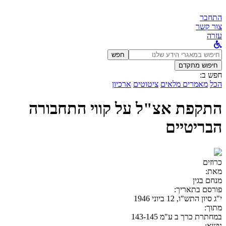
התחבר
צור קשר
עזרה
לחפש
חפש
ב:
חיפוש מתקדם
חפש ב:
הכל
מאמרים מלאים
ציטוטים
ארכיון
התקפת אצ"ל על קווי התחבורה
הבריטיים
כרוזים
מאת:
מנחם בגין
פורסם בתאריך:
י"ג סיון התש"ו, 12 ביוני 1946
מתוך:
במחתרת כרך ב ע"מ 143-145
נושא: