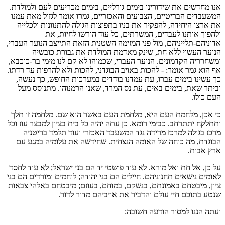
אנו מחדשים את שידורינו בימים גורליים, בימים מכריעים לעם ולמולדת.
המשעבדים הבריטיים, הצבועים והאכזריים, גמרו אומר לגזול מאת עמנו
את ארצו היחידה, להפקיר את בניו בתפוצות הגולה להתנוונות ולכלייה
ולהפוך אותנו לעבדים, המשרתים, כל עוד הורשו לחיות, את
אדוניהם-תלייניהם, מול פני המזימה השטנית הזאת התייצב הנוער העברי,
הנוער העשוי ללא חת, שינק מאדמת המולדת את גבורת כובשיה
ומשחרריה הקדמונים. הנוער העברי, שכמוהו לא קם לנו מימי בר-כוכבא,
אף הוא גמר אומר: - להכות באויב הבוגדני, להכות ולא להרפות עד רדתו.
כך עשינו בימים עברו, עת עמדנו בודדים במערכות החופש, כך נעשה,
וביתר שאת, בימים באים, עת נס המרד, שאנו הרמנוהו. מתנוסס מעל
העם כולו.
כי אכן, מלחמת העם היא, מלחמת העם באשר הוא שם. מלחמה זו תלך
ותתלקח יתתרחב. כבימי רומא. כן עתה יהיה כל בית בציון למבצר עוז וכל
מרכז בגולה למרכז מרידה נגד המשעבד האכזרי ועוד תלמד בריטניה
הבוגדת, מה כוחה של האומה הנצחית. שחידשה את עלומיה במגע עם
ארץ אבות.
על כן, אל חת ואל מורא. לא עוד פושטי יד הם בני ישראל; לא עוד לחסד
לאומים נישאים תחנוניהם. חיילים הם בני יהודה; לוחמים ומורדים הם בני
ציון, מיבטחם באמונתם, בנשקם, במוחם, בעוזם; מיבטחם באלהי צבאות
שנטע בתוכם חיי עולם והדביר את אויביהם מדור לדור.
ועתה הננו למסור הודעה חשובה: