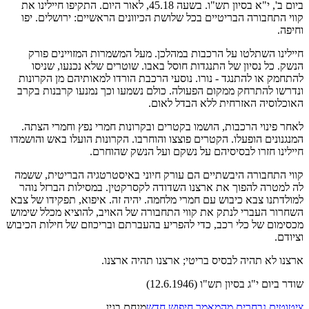
ביום ב', י"א בסיון תש"ו. בשעה 45.18, לאור היום. התקיפו חיילינו את
קווי התחבורה הבריטיים בכל שלושת הכיוונים הראשיים: ירושלים. יפו
וחיפה.
חיילינו השתלטו על הרכבות במהלכן. מעל המשמרות המזויינים פורק
הנשק. כל נסיון של התנגדות חוסל באבו. שוטרים שלא נכנעו, שניסו
להתחמק או להתנגד - נורו. נוסעי הרכבת הורדו למאותיהם מן הקרונות
ונדרשו להתרחק ממקום הפעולה. כולם נשמעו וכך נמנעו קרבנות בקרב
האוכלוסיה האזרחית ללא הבדל לאום.
לאחר פינוי הרכבות, הושמו בקטרים ובקרונות חמרי נפץ וחמרי הצתה.
המנגנונים הופעלו. הקטרים פוצצו והוחרבו. הקרונות הועלו באש והושמדו
חיילינו חזרו לבסיסיהם על נשקם ועל הנשק שהוחרם.
קווי התחבורה היבשתיים הם עורק חיוני באיסטרטגיה הבריטית, ששמה
לה למטרה להפוך את ארצנו השדודה לקסרקטין. במסילות הברזל נוהר
למולדתנו צבא כיבוש עם חמרי מלחמה. יהיה זה. איפוא, תפקידו של צבא
השחרור העברי לנתק את קווי התחבורה של האויב, להוציא מכלל שימוש
מכסימום של כלי רכב, כדי להפריע בהעברתם ובריכוזם של חילות הכיבוש
וציודם.
ארצנו לא תהיה לבסיס בריטי; ארצנו תהיה ארצנו.
שודר ביום י"ג בסיון תש"ו (12.6.1946)
ציטוטים נבחרים מהמאמר
חיפוש חדש
מנחם בגין