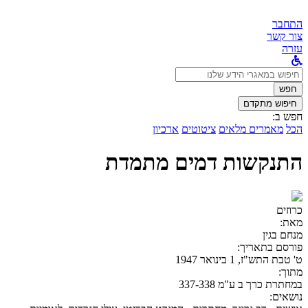
התחבר
צור קשר
עזרה
לחפש
ב:
חפש
חיפוש מתקדם
חפש ב:
הכל
מאמרים מלאים
ציטוטים
ארכיון
התנקשות דמים מתמדת
כרוזים
מאת:
מנחם בגין
פורסם בתאריך:
ט' טבת התש"ז, 1 בינואר 1947
מתוך:
במחתרת כרך ב ע"מ 337-338
נושאים: