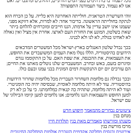
נוכל לעמוד ברבות הימים בפני המים הזדוניים, ההולכים ומתגברים. ואם
אנו לא נעמוד, כיצד תעמודנה התפוצות?
זוהי השרשרת הטראגית. חולייתה האחרונה היא כלייה. על כן הכרח הוא
לנתקה בחולייתה הראשונה. בדיבור אחד: לא למרות, אלא דווקא מפני,
שעמנו אינו יושב עדיין על אדמתו, הננו חייבים ומוכרחים להלחם ביתר
שאת בשלטון, המונע את החזרת העם לארצו. אחרת אין מציל ואין גאולה
לא לאחינו בגולה, לא לנו ולא לבנינו.
בכך נבדל שלטון האנגלים בארץ-ישראל מכל המשטרים המדכאים
הידועים בהיסטוריה, הללו נטלו מאת העמים המשועבדים את החופש,
את העצמאות, את ההכנסה, את שפת האם. על כן התקוממו נגדם
ומיגרום בזעם, באש ובחרב. המשעבדים שלנו נוטלים מאתנו את החיים;
הם עורכים יום יום התנקשות דמים המונית בבני עמנו ובעם כולו.
ובכך נבדלה גם מלחמת השחרור העברית מכל מלחמות שחרור הידועות
בהיסטוריה. עוד לא היתה מלחמה לאומית, שבסיסה יהיה כה הומניטרי.
ועוד לא היתה מלחמה, שתהיה כה קנאית כמלחמתנו. כי על כן לא רק
למען החופש והעצמאות הננו נלחמים; אנו נלחמים למען קיומו הביולוגי של
עם ישראל.
ציטוטים נבחרים מהמאמר
חיפוש חדש
מנחם בגין
משנתו ומורשתו
מאמרים מאת בגין
תולדות חייו
מרכז מורשת בגין
אירועים וכנסים
מחלקה אקדמית
השכרת אולמות
המחלקה החינוכית