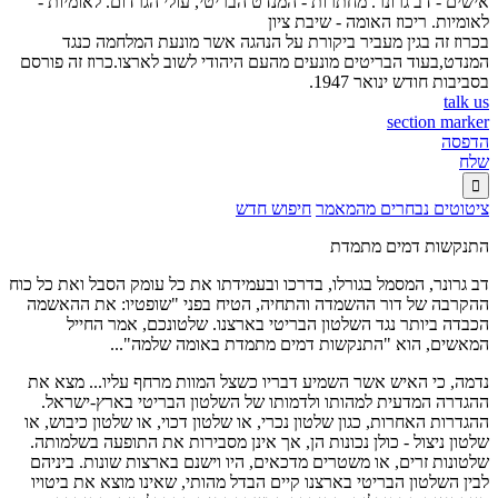
אישים - דב גרונר. מחתרות - המנדט הבריטי, עולי הגרדום. לאומיות -
לאומיות. ריכוז האומה - שיבת ציון
בכרוז זה בגין מעביר ביקורת על הנהגה אשר מונעת המלחמה כנגד
המנדט,בעוד הבריטים מונעים מהעם היהודי לשוב לארצו.כרוז זה פורסם
בסביבות חודש ינואר 1947.
talk us
section marker
הדפסה
שלח

ציטוטים נבחרים מהמאמר
חיפוש חדש
התנקשות דמים מתמדת
דב גרונר, המסמל בגורלו, בדרכו ובעמידתו את כל עומק הסבל ואת כל כוח
ההקרבה של דור ההשמדה והתחיה, הטיח בפני "שופטיו: את ההאשמה
הכבדה ביותר נגד השלטון הבריטי בארצנו. שלטונכם, אמר החייל
המאשים, הוא "התנקשות דמים מתמדת באומה שלמה"...
נדמה, כי האיש אשר השמיע דבריו כשצל המוות מרחף עליו... מצא את
ההגדרה המדעית למהותו ולדמותו של השלטון הבריטי בארץ-ישראל.
ההגדרות האחרות, כגון שלטון נכרי, או שלטון דכוי, או שלטון כיבוש, או
שלטון ניצול - כולן נכונות הן, אך אינן מסבירות את התופעה בשלמותה.
שלטונות זרים, או משטרים מדכאים, היו וישנם בארצות שונות. ביניהם
לבין השלטון הבריטי בארצנו קיים הבדל מהותי, שאינו מוצא את ביטויו