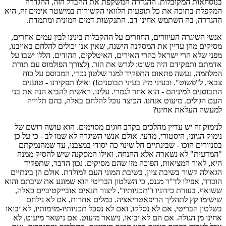
בנוסחאות המקובלות. ההגדרה המשקפת את ההבדל הזה, ההגדרה
המקפלת בתוכה את כל תופעות הלוואי הקשורות במישטר אימים זה, היא
ההגדרה, בה השתמש אחינו דב. התנקשות דמים המונית ומתמדת.
אנשי השיגרה העיוורים, החוזרים על ההקבלות בינינו לבין עמים אחרים,
מסיקים מהן עדיין את המסקנה הישנה, שאין אנו יכולים להלחם באויבנו,
מפני שלא הרי ישראל כהרי האירים, האיטלקים, ההודים. הללו ישבו על
אדמתם ותפקידם היה פשוט: לגרש את הזר. (לצורך הפולמוס עם תורת
המלחמה, נעשה פתאום התפקיד למגר שלטון נכרי, המבוסס על כוח
צבאי, ל"פשוט". ובעיני מי? בעיני תבוסנים!) ואילו תפקידנו - טוענים
התבוסנים למיניהם - הוא אחר לגמרי. עלינו, ראשית להביא הנה את בני
העם הגולים. מיעוט אנחנו. הכיצד נוכל להלחם באלה, בהם תלוייה
למעשה העלאת אחינו?
לנימוק זה יש עדיין מהלכים בקרב חוגים מסוימים. הוא עושה רושם של
נימוק הגיוני, היסטורי, מדעי. אולם אנשי השיגרה לא שמו לב - כי על כן
בסנוורים הוכו - שבינתיים חל שינוי כה יסודי במצבנו, עד שמהנמקתם
"המדעית" לא נשארה אלא ההנחה. ואילו המסקנה שיש להסיק ממנה
היא, לאור המציאות, הפוכה מזו שהם מסיקים. נכון הדבר, שתפקיד
הגאולה קשור בשיבת ציון, בשיבת המוני העם למולדת. אולם הן בינתיים
הוברר, אפילו לד"ר מגנס, כי השלטון הבריטי הוא שמונע את שיבתם והוא
ששואף, בעזרת כידוניו ו"תכניותיו", ליצור תנאים אובייקטיביים כאלה,
שישימו קץ לתהליך הריפאטריאציה. במלים אחרות, אם לא נילחם
בשלטון הבריטי, אם לא נסלקו, ואם לא נסכל תכניותיו-מזימותיו, לא יבואו
אחינו מן הגולה. אם הם לא יבואו, נישאר מיעוט. אם נישאר מיעוט, לא