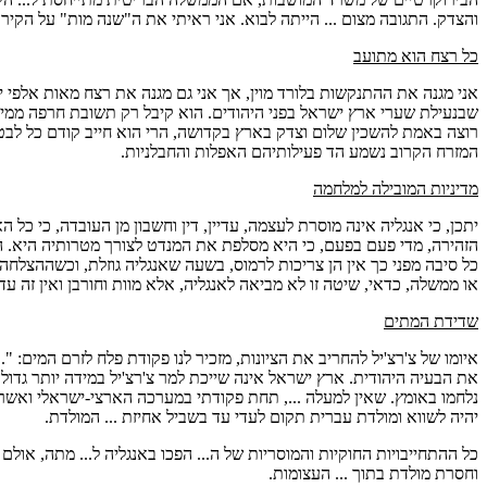
והצדק. התגובה מצום ... הייתה לבוא. אני ראיתי את ה"שנה מות" על הקי
כל רצח הוא מתועב
אני מגנה את ההתנקשות בלורד מוין, אך אני גם מגנה את רצח מאות אלפי 
שבנעילת שערי ארץ ישראל בפני היהודים. הוא קיבל רק תשובת חרפה ממיני
רוצה באמת להשכין שלום וצדק בארץ בקדושה, הרי הוא חייב קודם כל לבטל 
המזרח הקרוב נשמע הד פעילותיהם האפלות והחבלניות.
מדיניות המובילה למלחמה
יתכן, כי אנגליה אינה מוסרת לעצמה, עדיין, דין וחשבון מן העובדה, כי
הזהירה, מדי פעם בפעם, כי היא מסלפת את המנדט לצורך מטרותיה היא. הא
כל סיבה מפני כך אין הן צריכות לרמוס, בשעה שאנגליה גוזלת, וכשההצלחה
או ממשלה, כדאי, שיטה זו לא מביאה לאנגליה, אלא מוות וחורבן ואין זה עדי
שדידת המתים
איומו של צ'רצ'יל להחריב את הציונות, מזכיר לנו פקודת פלח לזרם המים: "
את הבעיה היהודית. ארץ ישראל אינה שייכת למר צ'רצ'יל במידה יותר גדול
נלחמו באומץ. שאין למעלה ..., תחת פקודתי במערכה הארצי-ישראלי ואשר 
יהיה לשווא ומולדת עברית תקום לעדי עד בשביל אחיזת ... המולדת.
כל ההתחייבויות החוקיות והמוסריות של ה... הפכו באנגליה ל... מתה, אולם
וחסרת מולדת בתוך ... העצומות.