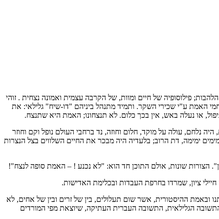
הבות; פילוסופיה של חיים ומוות, של הקרבה עצמית ואמונה נצחית . זוהי
חמי האמת ע"י שכירי השקר. ותמיד מתנהל ביניהם "דו-שיח" גלילאי: את
יפול, או נעלה באש, אין בכך כלום. לא תנצחונו; האמת היא שתנצח.
היה נלחם, עולה על מוקד, חלום וחוזה, נד ברחבי העולם נופל וקם וחוזר
ימים ימימה, דת הרוב; בלעדיה היה מבכר את החיים השלווים בצל הנצרות
הצורות שונות, אולם התוכן חד הוא: "לא נכנע ! – האמת סופה לנצח"!
יילי ציון, שמרדו בחרפת העבדות ובכלימת האדישות.
ו ובאמת ההיסטורית, אשר שום תעלולים, בין של זרים ובין של אחים, לא
יו התשובה הגלילאית, התשובה העברית העתיקה, שיוצאת מפי המורדים