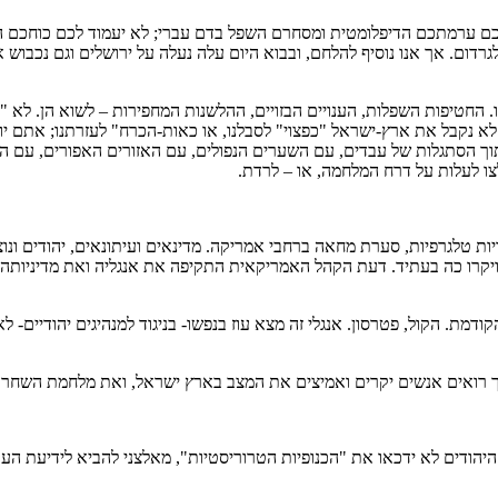
לכם ערמתכם הדיפלומטית ומסחרם השפל בדם עברי; לא יעמוד לכם כוחכם הפיז
לגרדום. אך אנו נוסיף להלחם, ובבוא היום עלה נעלה על ירושלים וגם נכבוש
ו. החטיפות השפלות, הענויים הבזויים, ההלשנות המחפירות – לשוא הן. לא 
א נקבל את ארץ-ישראל "כפצוי" לסבלנו, או כאות-הכרח" לעזרתנו; אתם יוד
 הסתגלות של עבדים, עם השערים הנפולים, עם האזורים האפורים, עם הה
לצו לעלות על דרח המלחמה, או – לרדת.
יות טלגרפיות, סערת מחאה ברחבי אמריקה. מדינאים ועיתונאים, יהודים ונוצר
יקרו כה בעתיד. דעת הקהל האמריקאית התקיפה את אנגליה ואת מדיניותה 
מת. הקול, פטרסון. אנגלי זה מצא עוז בנפשו- בניגוד למנהיגים יהודיים- לא 
איך רואים אנשים יקרים ואמיצים את המצב בארץ ישראל, ואת מלחמת השחרו
יהודים לא ידכאו את "הכנופיות הטרוריסטיות", מאלצני להביא לידיעת הע