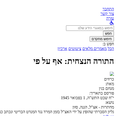
התחבר
צור קשר
עזרה
לחפש
ב:
חפש
חיפוש מתקדם
חפש ב:
הכל
מאמרים מלאים
ציטוטים
ארכיון
התורה הנצחית: אף על פי
כרוזים
מאת:
מנחם בגין
פורסם בתאריך:
י"ח שבט התש"ה, 1 בפבואר 1945
נושא:
מחתרות - אצ"ל, הגנה, סזון
גליון הסברתי שהופץ על ידי האצ"ל בזמן המרד נגד המנדט הבריטי ונכתב כ