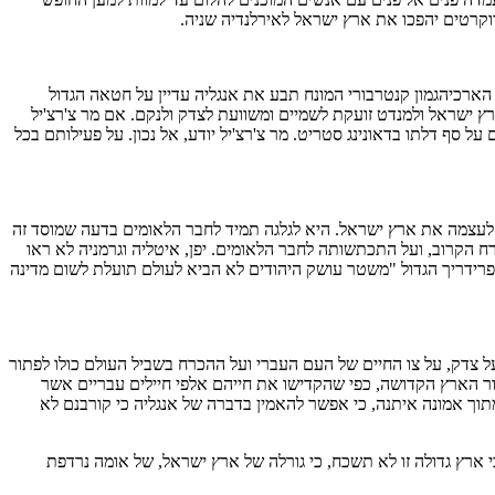
וקרטים יהפכו את ארץ ישראל לאירלנדיה שניה.
הארכיהגמון קנטרבורי המונח תבע את אנגליה עדיין על חטאה הגדול
ץ ישראל ולמנדט זועקת לשמיים ומשוועת לצדק ולנקם. אם מר צ'רצ'יל
סף דלתו בדאונינג סטריט. מר צ'רצ'יל יודע, אל נכון. על פעילותם בכל
ול לעצמה את ארץ ישראל. היא לגלגה תמיד לחבר הלאומים בדעה שמוסד זה
ח הקרוב, ועל התכתשותה לחבר הלאומים. יפן, איטליה וגרמניה לא ראו
ר פרידריך הגדול "משטר עושק היהודים לא הביא לעולם תועלת לשום מדינה
, על צדק, על צו החיים של העם העברי ועל ההכרח בשביל העולם כולו לפתור
רור הארץ הקדושה, כפי שהקדישו את חייהם אלפי חיילים עבריים אשר
תוך אמונה איתנה, כי אפשר להאמין בדברה של אנגליה כי קורבנם לא
 כי ארץ גדולה זו לא תשכח, כי גורלה של ארץ ישראל, של אומה נרדפת