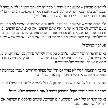
לרודפים מבחוץ – למשעבדי מולדתנו ומכריתי תקוותנו ייאמר : לא תעמוד 
ובכפרים, בהר ובגאי, בחופים ובבתים. תאסרו מאות ואלפים; תגרשו ותעלו 
עוד תוכרחו להתייצב לקרב עם [לא ברור- אולי עם] יהודה.
ולרודפים מבית – 'למשתפי הפעולה', לחוטפים ולמשינים ייאמר: לא תכניעונ
טעם למוות. האמת היא אתנו. ואף אתם יודעים. את זאת, אתם יודעים, כי ל
נרכוש את האדמה, אם לא נכבוש אותה. אתם אמנם, השלמתם עד כה, מתוך
ו"לשלוט". קום יקום העם; מרוד ימרוד הנוער. ואם תרצו, או תמאנו – תיא
פטרסון לצ'רצ'יל
נאום ההפחדה של ווינסטון צ'רצ'יל על ארץ ישראל עורר, כפי שהודיעו סוכנו
ארץ ישראל, כי הם אחראים לכל הטרגדיות שאירעו בארץ הקדושה בעבד ו
תוצאה ישירה וטבעית של מדיניות זו.
בין כל התגובות הללו לא נפקד גם קולו של מפקד הגדודים העברי במלחמה הקוד
הגוזלים מאת ... את היקר מכל יקר: את המולדת.
הננו מוסרים להלן את תשובת פטרסון לצ'רצ'יל למעל ילמדו בני המולדת. 
מפקד הגדוד העברי הקול. פטרסון משיב לנאום ההפחדה של צ'רצ'יל
נאומו האחרון של ראש המיניסטרים הבריטי, שאיים לחסל את הציונות אם ה
ישראל ושל העם העברי.