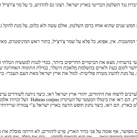
דברת נגד השלטון הבריטי בארץ ישראל. רצוני גם להדגיש, כי על מר צ'רצ'יל 
זו! זה חמש שנים שהוא אוחז ברסן השלטון, אולם עשה ולא כלום, על מנת להקל
המושבות. אין, אפוא, כל פלא על שמר צ'רצ'יל, בתור ראש המיניסטרס, מאיים
שי בדעותיו, מצא את הביטויים החריפים ביותר, בכדי לגנות למעשיה הבלתי
היושר לקום כעת ולאיים בהשלמת מלאכת היטלר, בגזילת התקווה האחרונה ש
 כי, על מנת להשיג מטרה פוליטית- לגזול את ארץ ישראל מאת העם העברי- 
ערבים לרצוח את היהודים, יהודי ארץ ישראל ראו, כיצד ניתנה לשודדים ערב
הפושטים, אלא את אלה הדורשים זכות להגנה
ארץ. הם ראו, כיצד נחנק חופש הדעה בארץ ישראל ע"י צנזורה שרירותית ו
 מפושר, אף אומה על פני כדור הארץ, פרט ליהודים, לא הייתה סובלת את כ
ות בציניות שאין ..., אין היא רשאית לדרוש ... כדי את קולה, אם היא נ