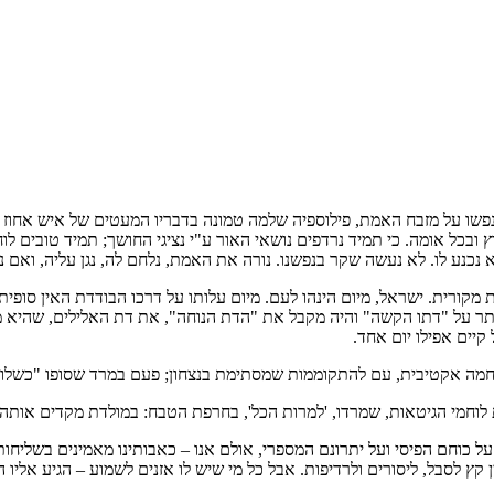
נפשו על מזבח האמת, פילוספיה שלמה טמונה בדבריו המעטים של איש אחוז הל
 ובכל אומה. כי תמיד נרדפים נושאי האור ע"י נציגי החושך; תמיד טובים לו
נכנע לו. לא נעשה שקר בנפשנו. נורה את האמת, נלחם לה, נגן עליה, ואם נ
מקורית. ישראל, מיום הינהו לעם. מיום עלותו על דרכו הבודדת האין סופית, 
ותר על "דתו הקשה" והיה מקבל את "הדת הנוחה", את דת האלילים, שהיא מ
קיים אפילו יום אחד.
ה אקטיבית, עם להתקוממות שמסתימת בנצחון; פעם במרד שסופו "כשלון". 
לוחמי הגיטאות, שמרדו, 'למרות הכל', בחרפת הטבח: במולדת מקדים אותה ח
 כוחם הפיסי ועל יתרונם המספרי, אולם אנו – כאבותינו מאמינים בשליחותנ
 קץ לסבל, ליסורים ולרדיפות. אבל כל מי שיש לו אזנים לשמוע – הגיע אל