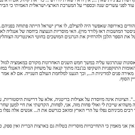
ר עוד לפני עשרים שנה וכספרי על המערכת הארצי-ישראלית האמיתי כי הביר
יהודים באירופה שאפשר היה להצילם, לו ארץ ישראל הייתה פתוחה בפניהם. 
סטר המושבות דאז (לורד מוין). האי מוסריות הנעוצה ביחסה של אנגליה לאר
את הספר הלבן ולהרחיק את הנרגנים המושכים בחוטי האינטריגה הצוהלים על 
 כל האסונות שנתרגשו עליה במשך חמש השנים האחרונות מקורם במאמציה לגז
ומות התוקפניות השקיפו בג'נבה מתוך קנאה על משחק הגזילה האנגלי במזר
 מאירה פנים למדיניות ה..., וכך הגענו למלחמת העולם השנייה. אם לא אמ
ין הסוף.
...". הציונות אינה מיוסדת על אצילות בריטניה, אלא על דרישות היסטוריות
ה משהיא שייכת לי ואולי פחות מזה, אני, לפחות, הקדשתי את חיי למען שח
רבים מביניהם נפלו על הרי הארץ ומואב כגרשם את ה... אנשים אלה נפלו מ
 אין אני מאמין כי התחייבויות מוסריות בטלות גם בארצות הברית ואין ספק,