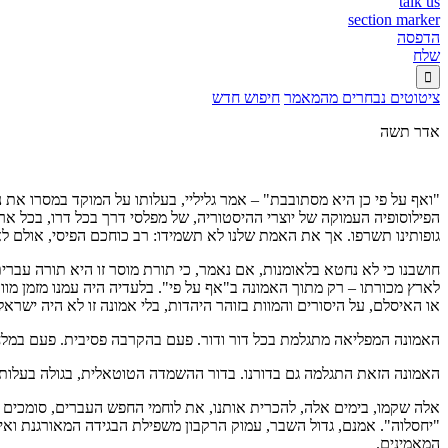
talk us
section marker
הדפסה
שלח

ציטוטים נבחרים מהמאמר
חיפוש חדש
אדר תשה
"ואף על פי כן היא מסתובבת" – אמר גליליי, בעלותו על המוקד במסרו את 
הפילוסופיה העמוקה של יוצרי ההיסטוריה, של מפלסי דרך בכל דרו, בכל ארץ
גופותינו תשרפו. אך את האמת שלנו לא תשמידו: רב כוחכם הפיסי, אולם לא 
חושבנו כי לא נחטא בלאומנות, אם נאמר, כי תורת מוסר זו היא תורה עברית 
לארץ מכורתו – רק מתוך האמונה ב"אף על פי". בלעדיה היה עמנו מזמן מו
או האיסלם, על היסורים והמוות בזוהר היהדות, בלי אמונה זו לא היה ישראל 
האמונה המפליאה מתגלמת בכל דור ודור. פעם בהקרבה פסיבית. פעם במלחמ
האמונה הזאת התגלמה גם בדורנו. בדור ההשמדה הטוטאלית, בגולה בעלות 
אלה שקמו, בימים אלה, להכרית אותנו, את לוחמי החפש העברים, סומכים על
"יחסלוה". אמנם, גדול השבר, עמוק הרקבון משפילת הבגידה המאורגנת ואין
המאמינים.