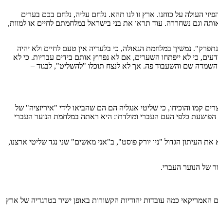
י העולה על כוחנו. ארץ זו לנו תהא. נלחם עליה, נלחם בכם בערים
 אותה וגם נשחררה. עוד תראו את בני בישראל במלחמתם לחיים או למוות,
"נתפרק". נמשיך במלחמת הגאולה, כי בלעדיה אין טעם לחיים ולא יהיה
עים, כי לא ייפתחו השערים, אם לא נפרוץ אותם בידים עבריות. כי לא
שמדה שם והשעבוד פה. אך לא לנצח תוכלו "להשליט", לבגוד –
ים קמו והוכיחו, כי שליטי אנגליה הם הם שהביאו לידי "איריזציה" של
הפושעת כלפי העם העברי ומולדתו: היא ראתה במלחמת הנוער העברי
את העיתון הגדול "ניו יורק פוסט", ב"אני מאשים" שני נגד שליטי ארצנו,
ר של הנוער העברי.
ם האמריקאי כמה עובדות יהודיות הקשורות באופן ישיר בטרגדיה של ארץ