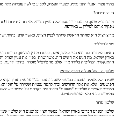
בתור נוצרי ואנגלי הינני נאלץ, לצערי העמוק, לקבוע כי לשון עובדות אלה מ
הזוהי ידידות?
מר צ'רצ'יל טוען, כי הנהו ידיד מסור של העניין הציוני. אני דוחה ידידות 
מפקיר אותם למיליון ... באירופה.
מר צ'רצ'יל הוא שחתר הראשון שחתר לבניין הציוני, כאשר קרע, בהיותו שר 
שני צ'רצי'לים
האיום המחריד הזה יצא מפי האיש, אשר, בעמדו מחוץ לשלטון, בהיותו חופ
בארץ ישראל. מה הניע את האיש הזה, אשר שרת- בפיו- את עניין הצדק ו
ההתנקשות הפוליטית בלורד מוין. אולם מר צ'רצ'יל מוכרח, בודאי, לדעת,
שלטון ה... של אנגליה בארץ ישראל
שכירה של אנגליה וסוכנה- המופתי לשעבר- עבר בגלוי על פני הארץ וקרא ל
המורים לאסירים פוליטים "שעוונם" היחיד היה בקרתם על המשטר שהושלט ב
פוליטיים בבתי כלא הפלשתינאיים.
שלטון טרור
שלטון המנדט הבריטי בארץ ישראל, במשך חצי יובל שנים הוא שלטון אימים
הבירוקרטיים של משרד המושבות, אם הממשלה הבריטית מתייחסת ל... הקדוש