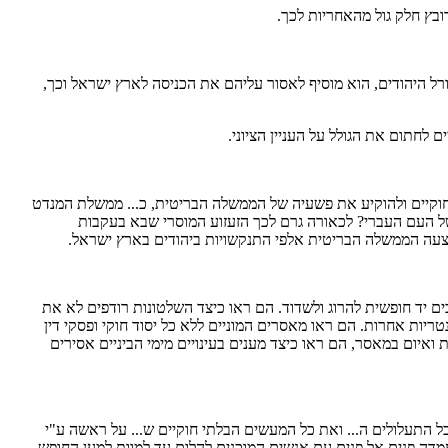
רובץ חלק גול מהאחריות לכך.
 גורל היהודים, הוא מוסיף לאסור עליהם את הכניסה לארץ ישראל וכך,
 לחתום את הגולל על העניין הציוני.
 חוקיים ולהוקיע את פשעיה של הממשלה הבריטית, כ... ממשלת המנדט
ל העם העברי? לכאורה גרם לכך הזעזוע המוסרי שבא בעקבות
ביצעה הממשלה הבריטית אלפי התנקשויות ביהודים בארץ ישראל.
ים יד חופשית להרוג ולשדוד. הם ראו כיצד השלטונות רודפים לא את
 עצמית ושמירה על חוקי הארץ. הם ראו את ביטולו המעשי של העיקרון Habeas corpus ושל זכויות אלמנטריות אחרות. הם ראו מאסרים המוניים ללא כל יסוד חוקי ופסקי דין
איום במאסר, הם ראו כיצד מענים בעינויים מימי הביניים אסירים
ל התעלולים ה... ואת כל המעשים הבלתי חוקיים ש... על ראשה ע"י
עמדה פנים אל פנים עם אנשים המוכנים להלום עד למוות למען החופש