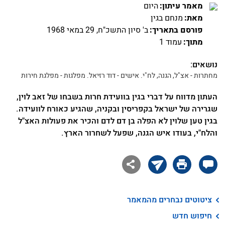
מאמר עיתון:
היום
מאת:
מנחם בגין
פורסם בתאריך:
ב' סיון התשכ"ח, 29 במאי 1968
מתוך:
עמוד 1
נושאים:
מחתרות - אצ"ל, הגנה, לח"י. אישים - דוד רזיאל. מפלגות - מפלגת חירות
העתון מדווח על דברי בגין בוועידת חרות בשבחו של זאב לוין,
שגרירה של ישראל בקפריסין ובקניה, שהגיע כאורח לוועידה.
בגין טען שלוין לא הפלה בן דם לדם והכיר את פעולות האצ"ל
והלח"י, בעודו איש הגנה, שפעל לשחרור הארץ.

ציטוטים נבחרים מהמאמר
חיפוש חדש