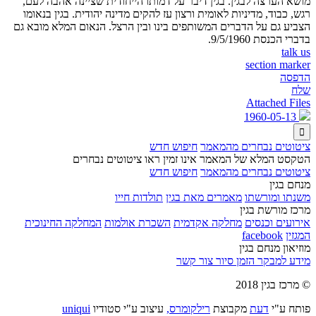
מושא הערצה לבגין. בגין דיבר על דמותו הייחודית שציינה אהבה לעם,
רגש, כבוד, מדיניות לאומית ורצון עז להקים מדינה יהודית. בגין בנאומו
הצביע גם על הדברים המשותפים בינו ובין הרצל. הנאום המלא מובא גם
בדברי הכנסת 9/5/1960.
talk us
section marker
הדפסה
שלח
Attached Files
1960-05-13

ציטוטים נבחרים מהמאמר
חיפוש חדש
הטקסט המלא של המאמר אינו זמין ראו ציטוטים נבחרים
ציטוטים נבחרים מהמאמר
חיפוש חדש
מנחם בגין
משנתו ומורשתו
מאמרים מאת בגין
תולדות חייו
מרכז מורשת בגין
אירועים וכנסים
מחלקה אקדמית
השכרת אולמות
המחלקה החינוכית
המגזין
facebook
מוזיאון מנחם בגין
מידע למבקר
הזמן סיור
צור קשר
© מרכז בגין 2018
פותח ע"י
דעת
מקבוצת
רילקומרס,
עיצוב ע"י סטודיו
uniqui