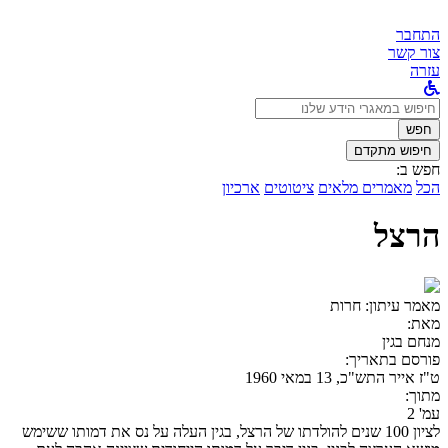
התחבר
צור קשר
עזרה
לחפש
ב:
חפש
חיפוש מתקדם
חפש ב:
הכל
מאמרים מלאים
ציטוטים
ארכיון
הרצל
מאמר עיתון:
חרות
מאת:
מנחם בגין
פורסם בתאריך:
ט"ז אייר התש"כ, 13 במאי 1960
מתוך:
עמ' 2
לציון 100 שנים להולדתו של הרצל, בגין העלה על נס את דמותו ששימש