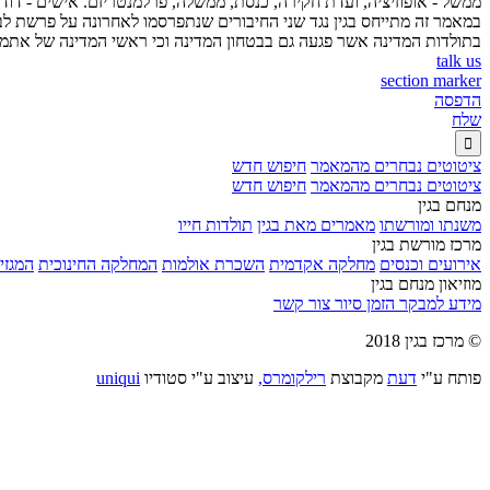
ממשל - אופוזיציה, ועדת חקירה, כנסת, ממשלה, פרלמנטריזם. אישים - דוד ב
במאמר זה מתייחס בגין נגד שני החיבורים שנתפרסמו לאחרונה על פרשת לבון:
בתולדות המדינה אשר פגעה גם בבטחון המדינה וכי ראשי המדינה של אתמול
talk us
section marker
הדפסה
שלח

ציטוטים נבחרים מהמאמר
חיפוש חדש
ציטוטים נבחרים מהמאמר
חיפוש חדש
מנחם בגין
משנתו ומורשתו
מאמרים מאת בגין
תולדות חייו
מרכז מורשת בגין
אירועים וכנסים
מחלקה אקדמית
השכרת אולמות
המחלקה החינוכית
המגזין
מוזיאון מנחם בגין
מידע למבקר
הזמן סיור
צור קשר
© מרכז בגין 2018
פותח ע"י
דעת
מקבוצת
רילקומרס,
עיצוב ע"י סטודיו
uniqui