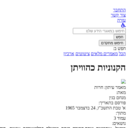
התחבר
צור קשר
עזרה
לחפש
ב:
חפש
חיפוש מתקדם
חפש ב:
הכל
מאמרים מלאים
ציטוטים
ארכיון
הקנוניות כהוויתן
מאמר עיתון:
חרות
מאת:
מנחם בגין
פורסם בתאריך:
א' טבת התשכ"ו, 24 בדצמבר 1965
מתוך:
עמוד 3
נושאים: