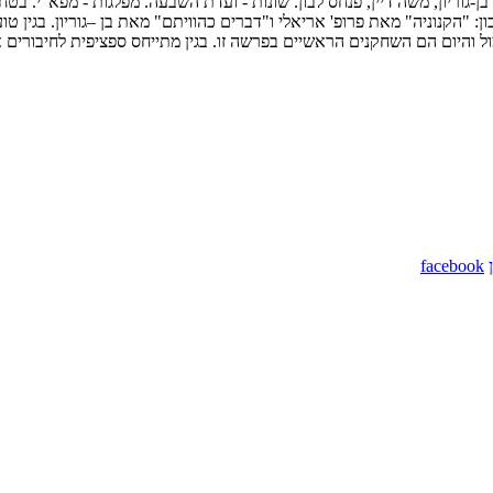
ן-גוריון, משה דיין, פנחס לבון. שונות - ועדת השבעה. מפלגות - מפא"י. בט
 "הקנוניה" מאת פרופ' אריאלי ו"דברים כהוויתם" מאת בן –גוריון. בגין טוע
 והיום הם השחקנים הראשיים בפרשה זו. בגין מתייחס ספציפית לחיבורים 
facebook