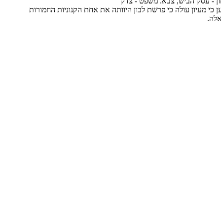
חון - עסק הביש, צבא. משפט - צדק
ן כי מעיון עולה כי פרשת לבון היוותה את אחת הקנוניות החמורות
אלה.