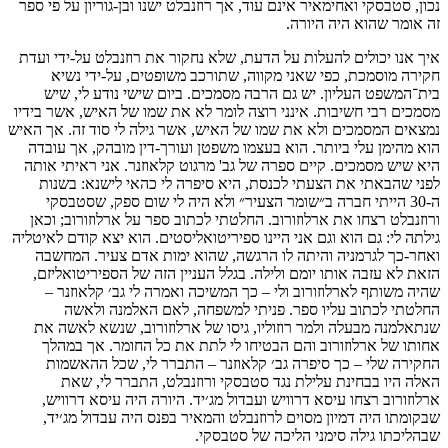
נכון, סטבסקי ואחימאיר אינם עוד, אך רוזנבלט ישנו ובן-גוריון על פי ספר
זה אומר שהוא היה היורה.
איך אנו יכולים להעלות על הדעת, שלא נחקור את רוזנבלט על-ידי ועדת
חקירה מוסמכת, כפי שאני מקווה, שתורכב משופטים, על-ידי נשיא
בית־המשפט העליון. יש גם הרבה מסמכים. ביום שישי נודע לי, שיש
מסמכים רבי חשיבות. אינני רוצה לומר לא את שמו של האיש, אשר בידיו
נמצאים המסמכים ולא את שמו של האיש, אשר גילה לי סוד זה. אך האיש
הוא מהימן עלי ביותר. הוא בעצמו משפטן ועורך-דין מובהק, אך עובדה
היא שיש מסמכים. קיים ספרה של גב' מרגוט קלאוזנר. אני ראיתי אותה
לפני שהבאתי את הצעתי לכנסת, היא סיפרה לי כהאי לישנא: בשנות
ה-30 הייתי חברה ב״שומר הצעיר״ ולא היה לי שום ספק, שסטבסקי
ורוזנבלט רצחו את ארלוזורוב. החלטתי לכתוב ספר על ארלוזורוב; וכאן
גילתה לי: גם הוא וגם אני היינו ספיריטואליסטים. הוא יצא קודם לאיטליה
ואחר-כך לגרמניה והיתה לו הרגשה, שהוא ימות אדם צעיר. המחשבה
הזאת לא עזבה אותו יומם ולילה. בגלל העניין הזה של הספיריטואליזם,
שהיה משותף לארלוזורוב ולי – כך המשיכה ואמרה לי גב׳ קלאוזנר –
החלטתי לכתוב עליו ספר. פניתי למשפחה, לאם האלמנה ולאשה
שנתאלמנה מבעלה ולמר רוזוליו, גיסו של ארלוזורוב, שנשא לאשה את
אחותו של ארלוזורוב והם הבטיחו לי לתת את כל החומר. אך במהלך
החקירה שלי – כך סיפרה גב׳ קלאוזנר – התברר לי, שכל ההאשמות
האלה היו בבחינת עלילת נגד סטבסקי ורוזנבלט, התברר לי, שאת
ארלוזורוב רצחו עיסא דרוויש ועבדול מג׳יד. היורה היה עיסא דרוויש,
שבקומתו היה דמיון מסוים לרוזנבלט והמאיר בפנס היה עבדול מג׳יד,
שבהליכתו גילה סימני הליכה של סטבסקי.