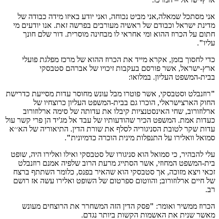
אני מסתכל שמאלה,אני מביט נכוחה, ואני יודע באיזו מידה כבודה של
מדינת ישראל וכבודם של ראשיה מעורבים בפרשה זאת. אנו יודעים מי
חתום על הכרוז ההוא ומי אחראי לו מבחינה מוסרית. דור שלם חונך
עליו
"
.
כדי לחסוך בזמן, אקרא מייד את הכרוז ההוא של מרכז מפלגת פועלי
ארץ-ישראל, אשר פורסם בעקבות זיכויו של אברהם סטבסקי
בבית-המשפט העליון. במלואו:
"
רוזנבלט וסטבסקי, אשר פוטרו מבל עונש מחוסר עדות מסייעת כדרישת
החוק הארצישראלי, הוכרו גם בבית-המשפט העליון כרוצחיו של
ארלוזורוב, שחי האינסטנציות קיבלו את עדותה של סימה ארלוזורוב
כעדות אמת. המשפט הכיר שהודעותיו של עבד אל מג'יד הן פרי קשר עול
עדות שקר לטובת הסניגוריה לסלף את שורת הדין. התיאוריה של הא׳׳א
סמואל וואלירו על התנפלות מינית הוכרה כדמיונית
"
.
עלי להבהיר, כי סמואל הוא סניגורו של סטבסקי ואילו ואלירו היה, שופט
בית-המשפט המחוזי, אשר הסתייג מרעת הרוב שלפיה אמנם רוזנבלט
זכאי ויצא מזוכה, אך סטבסקי הוא שהאיר בפנס, כלומר השתתף ברצח
של חיים ארלוזורוב; והווטום ספרטום של השופט ואלירו עשה אז רושם
רב.
הכרוז ממשיר ואומר:
"
פסק הדין הזה המשחרר את הרוצחים מעונש
מאשר שנית את האשמות הקשות ביותר נגדם.