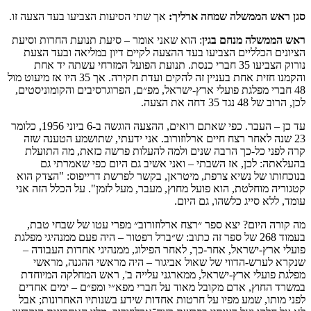
סגן ראש הממשלה שמחה ארליך:
אך שתי הסיעות הצביעו בעד הצעה זו.
ראש הממשלה מנחם בגין
: הוא שאני אומר – סיעת תנועת החרות וסיעת
הציונים הכלליים הצביעו בעד ההצעה לקיים דיון במליאה ובעד הצעת
נורוק הצביעו 35 חברי כנסת. תנועת הפועל המזרחי עשתה יד אחת
והקמנו חזית אחת בעניין זה להקים ועדת חקירה. אך 35 היו אז מיעוט מול
48 חברי מפלגת פועלי ארץ-ישראל, מפ״ם, הפרוגרסיבים והקומוניסטים,
לכן, הרוב של 48 נגד 35 דחה את הצעה.
עד כן – העבר. כפי שאתם רואים, ההצעה הוגשה ב-6 ביוני 1956, כלומר
23 שנה לאחר רצח חיים ארלוזורוב. אני ידעתי, שתושמע הטענה שזה
קרה לפני כל-כך הרבה שנים ולמה להעלות פרשה כזאת, מה התועלת
בהעלאתה: לכן, אז השבתי – ואני אשיב גם היום כפי שאמרתי גם
בנוכחותו של נשיא צרפת, מיטראן, בקשר לפרשת דרייפוס: "הצדק הוא
קטגוריה מוחלטת, הוא פועל מחוץ, מעבר, מעל לזמן". על הכלל הזה אני
עומד, ללא סייג כלשהו, גם היום.
מה קורה היום? יצא ספר ״רצח ארלוזורוב״ מפרי עטו של שבחי טבת,
בעמוד 268 של ספר זה כתוב: ש״ברל רפטור – היה פעם ממנהיגי מפלגת
פועלי ארץ-ישראל, אחר-כך, לאחר הפילוג, ממנהיגי אחדות העבודה –
שנקרא לערש-הדווי של שאול אביגור – היה מראשי ההגנה, מראשי
מפלגת פועלי ארץ-ישראל, ממארגני עלייה ב', ראש המחלקה המיוחדת
במשרד החוץ, אדם מקובל מאוד על חברי מפא״י ומפ״ם – ימים אחדים
לפני מותו, שמע מפיו על חרטות אחדות שידע בשנותיו האחרונות; אבל