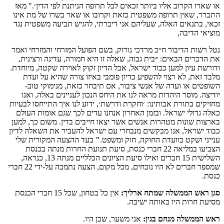
או שארו הקרוב אליו ביותר זכאים לכל תרופה הניתנת לפי הדין׳." מאז
התברר, שאין תרופה משפטית כזאת וקרובו או שאר בשרו של מת אינו
זכאי, בתנאים האלה, שעליהם אני דיברתי, להגיש תביעה משפטית נגד
מוציאי הדיבה,
נטל רשות הדיבור ח״כ מרדכי נורוק, בשם הפועל המזרחי והמזרחי ואמר
את הדברים הבאים:
״
בית גבוה, שאלה זו היא חמורה, עדינה ורצינית,
ודורשת עיון למען כבוד ישראל, אבל הדיון זקוק לאוירה שקטה, מיוחדת.
מלבד זאת, לא רצוי להשפיע כדיון פומבי באיזו צורה שהיא על ועדת
השופטים או ועדה של אנשי ציבור, אם תיבחר כזאת, מנימוקי טוב-
יודיצה. מוסר היהדות מראה לנו את היחס הנכון לעניינים באלה, ואנו
מחזיקים בתורת אבותינו: ׳וחקרת ודרשת׳, ידוע לנו איך התייחסו לבעיות
כאלה גדולי ישראל. ובזמן האחרון אנחנו עדים לכך שגם אומות העולם
בארצות שונות מטהרות אנשים אשר יצאו חייבים בדין. משום כך, למען
כבוד ישראל, אנו מבקשים מנבחרי עם ישראל להעביר את השאלה לדיון
ענייני ושקט בוועדת החוקה, חוק ומשפט.
"
בעד ההצעה המקורית שלי
הצביעו במליאה 22 חברי כנסת, סיעת תנועת החרות מנתה בכנסת
השלישית 15 חברים ואילו סיעת הציונים הכלליים מנתה 13, כנראה,
שמספר חברים לא היו נוכחים, מכל מקום, הצעה נתמכה על-ידי 22 חברי
כנסת.
סגן ראש הממשלה שמתח ארליך:
אין כל בטחון, שכל 15 חברי הכנסת
מסיעת חרות היו באותה ישיבה.
ראש הממשלה מנחם בגין:
אני משער, שכן היו.