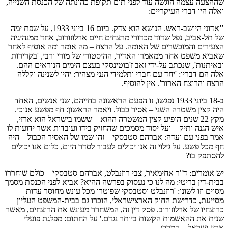
שההצעה עצמה הוגשה עוד לפני תום תקופת כהונתה של הכנסת השנייה,
ואלה היו דברי העיקריים:
"
אדוני היושב-ראש. הנושא הוא צדק. ביום 16 ביוני 1933, על שפת ימה
של תל-אביב, נפל שדוד מכדורי מרצחים חיים ארלוזורוב, אחד ממנהיגיה
הצעירים והמוכשרים של האומה. על הרצח – מה אומר ומה אוסיף לאחר
שאביא משפט אחד ממאמרו האדיר, ההיסטורי של מורי ורבי, 'בקרירות
ובאיתנות', שנכתב על-ידי זאב ז'בוטינסקי בעצם הימים הנוראים ההם.
אלה הם דבריו: 'יחד עם חברי ותלמידי הנני מצהיר: יהיו לשנינה וקללה
הרצח והרוצח הארור'. אין להוסיף.
ב-18 ביוני 1933 נפגשו, זו הפעם הראשונה בחייהם, שני אנשים, האחד
היה קצין משטרה השני – אסיר כבול. ויאמר הראשון: חף מפשע אנוכי.
מקץ 22 שנים הופיע קצין המשטרה ההוא – ששמו בישראל הוא ארזי,
איש הגנה ותיק – ועל יסוד מסמכים שהחזיק בידו ועובדות אשר ידועות לו
אמר בפני עם ועדה: אברהם סטבסקי – זהו שמו של האסיר הכבול – היה
חף מכל פשע. על גילוי זה אנו יכולים לעבור לסדר היום, כלום אנו יכולים
להסתפק בו?
יש אומרים: ד"ר אחימאיר, צבי רוזנבלט, אברהם סטבסקי – כולם שוחררו
בבית-דין בריטי: מה לנו כי נעסוק בפרשה ההיא? אביא לפני הכנסת מסמך
מסוים וזו לשונו: 'רוזנבלט וסטבסקי שפוטרו מכל עונש מחוסר עדות
מסייעת, כדרישת החוק הארצישראלי, הוכרו גם בבית-המשפט העליון
כרוצחיו של ארלוזורוב. פסק דין זה, המשחרר מעונש את הרוצחים, מאשר
שנית את ההאשמות הקשות ביותר נגדם.' על החתום: מפלגת פועלי
ארץ-ישראל – המרכז.