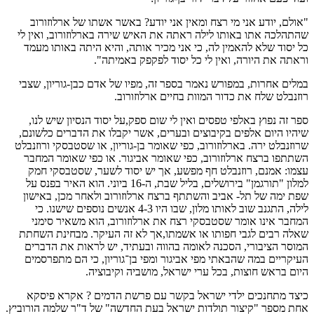
"אולם, יודע אני מי רצח ומאין אני יודע? באשר אשתו של ארלוזורוב
שהתהלכה אתו באותו לילה ראתה את האיש שירה בארלוזורוב, ואין לי
כל יסוד שלא להאמין לה, כי אני מכיר אותה, והיא היתה באותו מעמד
וראתה את היורה, ואין לי כל יסוד לפקפק באמיתה".
במלים אחרות, במפורש נאמר בספר זה, מפיו של אדם כבן-גוריון, שצבי
רוזנבלט שלח את כדור המוות בחיים ארלוזורוב.
ספר זה נפוץ באלפי טפסים ואין לי שום ספק,על יסוד הנסיון שיש לנו,
שיהיו היום אלפים בקיבוצים ובערים, אשר יקבלו את הדברים כלשונם,
שרוזנבלט ירה. בארלוזורוב, כפי שאומר בן-גוריון, או שסטבסקי ורוזנבלט
השתתפו ברצח ארלוזורוב, כפי שאומר אביגור. או כפי שאומר המחבר
עצמו: אמנם, רוזנבלט חף מפשע, אך יש יסוד לשער, שסטבסקי חמק
למלון "תורגמן" בירושלים, בליל שבת, ה-16 ביוני. הוא האיר בפנס על
שפת ימה של תל- אביב והשתתף ברצח ארלוזורוב ולאחר מכן, באישון
לילה, התגנב שוב לאותו מלון, שבו היו 4-3 אנשים נוספים שישנו. כי
המחבר אינו אומר שסטבסקי רצח את ארלוזורוב, הוא משאיר סימני
שאלה רבים לגבי חפותו או אשמתו,אך לא זה העיקר. מבחינת השחתת
המוסר הציבורי, הסכנה לאומה בהווה ובעתיד, יש לראות את הדברים
העיקריים במה שהבאתי מפי אביגור ומפי בן־גוריון, כי הם מתפרסמים
היום בראש חוצות, בכל ערי ישראל, מושביה וקיבוציה.
כיצד מתחנכים ילדי ישראל בקשר עם פרשת הדמים ? אקרא פיסקא
אחת מספר "קיצור תולדות ישראל בעת החדשה" של ד"ר שלמה הורוביץ.