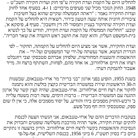
להחליט היום על הקמת ועדת חקירה ע"פי חוק ועדות חקירה תשכ"ט –
1948. החוק הנזכר מכיל שני סעיפים מרכזיים: 1 ו-4. בסעיף אחד לחוק
ועדות החקירה נאמר : "ראתה הממשלה שקיים שהוא בעל חשיבות
ציבורית חיונית אותה שעה הטעון בירור, רשאית היא להחליט על הקמת
ועדת חקירה שתחקור בעניין ותמסור לה דין וחשבון". סעיף 4, פיסקא א',
קובע: "החליטה הממשלה על הקמת ועדת חקירה, תודיע על כך לנשיא
בית-המשפט העליון. והוא ימנה את חושב ראש הוועדה את שאר חבריה".
ועדת החקירה, אשר אני מציע היום להחליט על הקמתה, תחקור – לפי
הגדרת הנושא, אשר נעשתה על-ידי שר המשפטים ועל-ידי – את
ההאשמות והטענות המחודשות, שלפיהן אברהם סטבסקי וצבי רוזנבלט
רצחו את חיים ארלוזורוב, או אחד מהם, לפחות, השתתף ברצח זה. מייד
אעבור להנמקת דעתי.
בשנת 1955, הופיע בפני ארגון "בני ברית" מר ארזי-טננבאום, שבשנות
ה-30 הראשונות שירת במשטרה הבריטית כקצין בולשת והוא נתמנה
לחקור את רצח חיים ארלוזורוב. ארזי-טננבאום, שהיה קצין קשר של ארגון
ההגנה עם המשטרה הבריטית – ברבות הימים, עשה רבות בשטח עלייה
ב' ורכש-החזיק מסמכים בידו והודיע, על יסוד מסמכים אלה, כי אין לו שום
ספק, שסטבסקי היה חף מכל פשע.
בעקבות הדברים ההם של ארזי-טננבאום, אני הגשתי הצעה לכנסת
להקים ועדת חקירה, אשר תהיה מורכבת משלושה שופטים ותבדוק את
הנסיבות וההאשמות בקשר לרצח חיים ארלוזורוב. הדיון בהצעה זו נתקיים
ביום כ"ז בסיון תשט"ז, 6 ביוני 1956, בכנסת השלישית, אף-על-פי