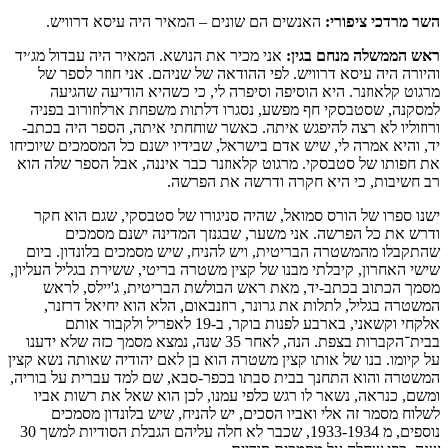
השר מרדכי ציפורי:
האנשים הם שונים – המאיר היה עיסא דרוויש.
ראש הממשלה מנחם בגין:
אני מכיר את הנושא. המאיר היה עבדול מג׳יד
והיורה היה עיסא דרוויש. לפי ההודאה של שניהם. אני חוזר לספר של
מרגוט קלאוזנר. היא הוסיפה וסיפרה לי, כי כשהיא הודיעה שהגיעה
למסקנה, שסטבסקי חף מפשע, נסגרו דלתות משפחת ארלוזורוב בפניה
ורוזוליו לא רצה להיפגש איתה. כאשר שוחחתי איתה, הספר היה בכתב-
יד, והיא אמרה לי, שיש אדם בישראל, שבידיו ישנם כל המסמכים שיוכיחו
את חפותו של סטבסקי. מרגוט קלאוזנר כבר איננה, אבל הספר שלה הוא
רב חשיבות, כי היא חקרה ודרשה את הפרשה.
ישנו ספרו של הורס סמואל, שהיה סניגורו של סטבסקי, שגם הוא חקר
ודרש את כל הפרשה. אני משער, שבגנזך המדינה ישנם מסמכים
שהתקבלו מהמשטרה הבריטית, ויש להניח, שיש מסמכים בלונדון. ביום
שישי האחרון, קיבלתי מבנו של קצין משטרה בריטי, ששירת בגליל העליון,
מסמך הכתוב בכתב-יד, מאת ראש הבולשת הבריטית, ג'יילס, לראש
המשטרה בגליל, לתלות את גרונר, רוזנבאום, הלא הוא יחיאל דרזנר,
אלקחי וקשאני, בארבע לפנות בוקר, ב-19 לאפריל ולקבור אותם
בבית־הקברות בצפת. הנה, לאחר 35 שנה, נמצא מסמך כזה שלא ידענו
על קיומו. בנו של אותו קצין משטרה הוא בן לאם יהודיה שאותה נשא קצין
המשטרה והוא התחנך בבית סבתו בכפר-סבא, שם למד עברית על בוריה,
ומשם, כנראה, נשאר לו רגש כלפי עמנו, לכן הוא שאל את רשות אביו
לשלוח מסמר זה אלי ואביו הסכים, יש להניח, שיש בלונדון מסמכים
נוספים, מ 1933-1934, שכבר לא חלה עליהם הגבלת הסודיות למשך 30