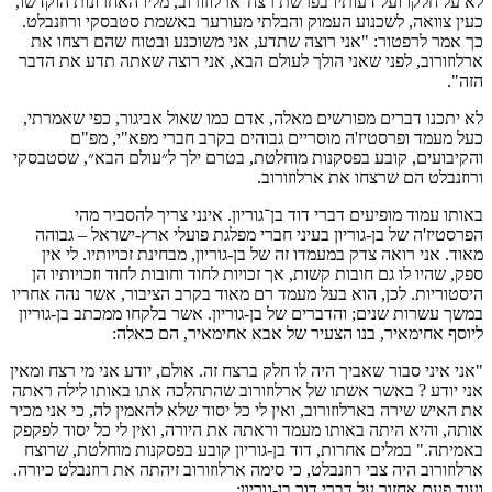
לא על חלקו ועל דעותיו בפרשת רצח־ארלוזורוב, מליו האחרונות הוקדשו,
כעין צוואה, לשכנוע העמוק והבלתי מעורער באשמת סטבסקי ורוזנבלט.
כך אמר לרפטור: "אני רוצה שתדע, אני משוכנע ובטוח שהם רצחו את
ארלוזורוב, לפני שאני הולך לעולם הבא, אני רוצה שאתה תדע את הדבר
הזה".
לא יתכנו דברים מפורשים מאלה, אדם כמו שאול אביגור, כפי שאמרתי,
כעל מעמד ופרסטיז'ה מוסריים גבוהים בקרב חברי מפא"י, מפ"ם
והקיבועים, קובע בפסקנות מוחלטת, בטרם ילך ל״עולם הבא״, שסטבסקי
ורוזנבלט הם שרצחו את ארלוזורוב.
באותו עמוד מופיעים דברי דוד בן־גוריון. אינני צריך להסביר מהי
הפרסטיז'ה של בן-גוריון בעיני חברי מפלגת פועלי ארץ-ישראל – גבוהה
מאוד. אני רואה צדק במעמדו זה של בן-גוריון, מבחינת זכויותיו. לי אין
ספק, שהיו לו גם חובות קשות, אך זכויות לחוד וחובות לחוד וזכויותיו הן
היסטוריות. לכן, הוא בעל מעמד רם מאוד בקרב הציבור, אשר נהה אחריו
במשך עשרות שנים; והדברים של בן-גוריון. אשר בלקחו ממכתב בן-גוריון
ליוסף אחימאיר, בנו הצעיר של אבא אחימאיר, הם כאלה:
"אני איני סבור שאביך היה לו חלק ברצח זה. אולם, יודע אני מי רצח ומאין
אני יודע ? באשר אשתו של ארלוזורוב שהתהלכה אתו באותו לילה ראתה
את האיש שירה בארלוזורוב, ואין לי כל יסוד שלא להאמין לה, כי אני מכיר
אותה, והיא היתה באותו מעמד וראתה את היורה, ואין לי כל יסוד לפקפק
באמיתה." במלים אחרות, דוד בן-גוריון קובע בפסקנות מוחלטת, שרוצח
ארלוזורוב היה צבי רוזנבלט, כי סימה ארלוזורוב זיהתה את רוזנבלט כיורה.
ועוד פעם אחזור על דברי דור בן-גוריון: