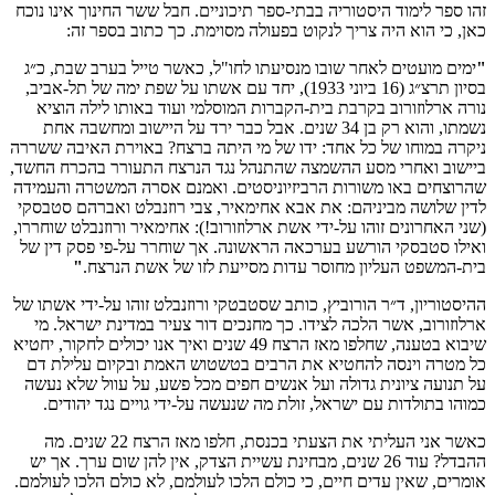
זהו ספר לימוד היסטוריה בבתי-ספר תיכוניים. חבל ששר החינוך אינו נוכח
כאן, כי הוא היה צריך לנקוט בפעולה מסוימת. כך כתוב בספר זה:
"
ימים מועטים לאחר שובו מנסיעתו לחו"ל, כאשר טייל בערב שבת, כ״ג
בסיון תרצ״ג (16 ביוני 1933), יחד עם אשתו על שפת ימה של תל-אביב,
נורה ארלוזורוב בקרבת בית-הקברות המוסלמי ועוד באותו לילה הוציא
נשמתו, והוא רק בן 34 שנים. אבל כבר ירד על היישוב ומחשבה אחת
ניקרה במוחו של כל אחד: ידו של מי היתה ברצח? באוירת האיבה ששררה
ביישוב ואחרי מסע ההשמצה שהתנהל נגד הנרצח התעורר בהכרח החשד,
שהרוצחים באו משורות הרביזיוניסטים. ואמנם אסרה המשטרה והעמידה
לדין שלושה מביניהם: את אבא אחימאיר, צבי רוזנבלט ואברהם סטבסקי
(שני האחרונים זוהו על-ידי אשת ארלוזורוב!): אחימאיר ורוזנבלט שוחררו,
ואילו סטבסקי הורשע בערכאה הראשונה. אך שוחרר על-פי פסק דין של
בית-המשפט העליון מחוסר עדות מסייעת לזו של אשת הנרצח.
"
ההיסטוריון, ד״ר הורוביץ, כותב שסטבטקי ורוזנבלט זוהו על-ידי אשתו של
ארלוזורוב, אשר הלכה לצידו. כך מחנכים דור צעיר במדינת ישראל. מי
שיבוא בטענה, שחלפו מאז הרצח 49 שנים ואיך אנו יכולים לחקור, יחטיא
כל מטרה וינסה להחטיא את הרבים בטשטוש האמת ובקיום עלילת דם
על תנועה ציונית גדולה ועל אנשים חפים מכל פשע, על עוול שלא נעשה
כמוהו בתולדות עם ישראל, זולת מה שנעשה על-ידי גויים נגד יהודים.
כאשר אני העליתי את הצעתי בכנסת, חלפו מאז הרצח 22 שנים. מה
ההבדל? עוד 26 שנים, מבחינת עשיית הצדק, אין להן שום ערך. אך יש
אומרים, שאין עדים חיים, כי כולם הלכו לעולמם, לא כולם הלכו לעולמם.