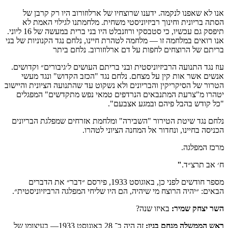
אנו לא שאפנו לנקמה. ידענו שרוצחיו של ארלוזורוב היו רק קרבן של
הסתה בריונית וחינוך רביזיוניסטי משחית. מלחמתנו לגילוי האמת לא
תיפסק גם עכשיו, כי סטבסקי ורוזנבלט היו בני ברית במעשה של 16 ליוני.
אנו רואים במלחמה זו — מלחמה לטהרת חיינו, נלחם נגד הקנוניות של בני
בריתם של הרוצחים לחפות על דם ארלוזורוב. נלחם ביתר
עוז נגד התנועה הרביזיוניסטית ובני בריתם העושים ל׳גיבורים״ וקדושים.
אנשים אשר אות קין על מצחם. נלחם נגד "הכזב הקדוש" ונגד מעשי
הטרור של הסיקריקין והבריונים ולא נשקוט עד שהתנועה הציונית והיישוב
יטהרו מ"צרעת המתנבאים הנרדפים טמאי נפש מתקדשים" המפגלים
"כל קודש בהבל פיהם ובמגע אצבעם".
נלחם נגד שיטת הטירור "השבירה" ומלחמת אזרחים שמפלגת הבריונים
הכניסה בחיינו, ונחדור אל המחנה הציוני לטהרו.
מרכז המפלגה.
ח׳ אב תרצ״ד.
"
מספר חודשים לפני כן, באוגוסט 1933, פירסם ״דבר״ את הדברים
הבאים: ״יהיה הרוצח מי שיהיה, הם היו שליחי המפלגה הרביזיוניסטית״.
השר יצחק שמיר:
באיזו שנה?
ראש הממשלה מנחם בגין:
זה היה ב־ 28 באוגוסט 1933— בעיצומו של