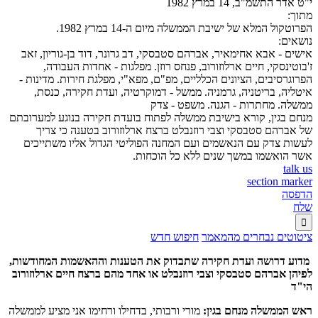
י"ט אדר התשמ"ב, 14 במרץ 1982
מתוך:
הפרוטקול המלא של ישיבת הממשלה מיום ה-14 במרץ 1982.
נושאים:
אישים - אבא אחימאיר, אברהם סטבסקי, דב גרונר, דוד בן-גוריון, זאב
ז'בוטינסקי, חיים ארלוזורוב, פנחס רוזן. מפלגות - אחדות העבודה,
הפרוגרסיבים, הציונים הכלליים, מפ"ם, מפא"י, מפלגת חירות. מדינות -
איטליה, בריטניה, גרמניה. ממשל - דמוקרטיה, ועדת חקירה, כנסת,
ממשלה. מחתרות - הגנה. משפט - צדק
מנחם בגין, קורא בישיבת ממשלה לפתוח בועדת חקירה בנוגע למערובתם
של אברהם סטבסקי וצבי רוזנבלט ברצח ארלוזורוב בטענה כי צריך
לעשות צדק עם הנאשמים ועם המחנה הפוליטי הגדול אליו משתייכים
אשר הואשמו במשך שנים ללא כל הוכחות.
talk us
section marker
הדפסה
שלח

ציטוטים נבחרים מהמאמר
חיפוש חדש
מדוע דרושה ועדת חקירה שתבדוק את הטענות וההאשמות המחודשות,
לפיהן אברהם סטבסקי וצבי רוזנבלט או אחד מהם ברצח חיים ארלוזורוב
הי"ד
ראש הממשלה מנחם בגין:
מורי ורבותי, בדחילו ורחימו אני מציע לממשלה