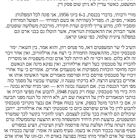
המשפט, כאשר עדיין לא ניתן שום פסק דין.
מורי ורבותי, בדברי בכנסת, ב-6 ביוני 1956, אני פונה לכל המפלגות:
מפא״י, מפ״ם, ה- מפד״ל (שהיתה אז בשם המזרחי — הפועל המזרחי)
ומסביר להן, מדוע צריך להקים ועדת חקירה, מורכבת משלושה שופטים,
אשר תבדוק את ההאשמות הנוראות, אשר הוטלו גם בבני ארם וגם
במפלגה ציונית שלמה, כפי שאנו קראנו.
השיב לי שר המשפטים דאז, מר פנחס רוזן, והוא אמר, בין השאר: ״מר
סטבסקי זוכה, מההאשמה החמורה כי רצח את ארלוזורוב, ואין אחר זיכוי
זה ולא כלום. מאז זיכוי זה לא היתה לכל אדם זכות משפטית או מוסרית
להכריז על סטבסקי כעל רוצח ארלוזורוב, ואין נפקא מינה אם הנאשם
זוכה מחוסר הוכחות מספיקות או מטעמים אחרים. אומרים כי עוד אחרי
זיכויו של סטבסקי פורסם כרוז ופורסמו מאמרים אשר האשימו אותו או
אחרים בביצוע הרצח. לא בדקתי טענה זו, שמעתי עכשיו על מסמך כזה
מפי חבר הכנסת בגין. אם הטענה נכונה היא — ואני מניח שהיא נכונה —
היה בידי מר סטבסקי, שמח רק בשנת 1948, לתבוע את מפיצי הכרוז או
כותבי המאמרים לדין על הרצאת שם רע, ולא היתה כל הגנה מפני תביעה
זו, אם כי הדבר מוטל בספק, אינני בטוח אפילו אם נבצר מקרובי סטבסקי
לתבוע לדין כל אדם שיפרסם כיום כי סטבטקי רצח את ארלוזורוב. ייתכן
שיכולים הם לראות בכך עלבון לעצמם, רצוני להזכיר בקשר לכך שמשרד
המשפטים, בהצעת חוק היחיד והמשפחה (היא ההצעה שהממשלה טרם
נתנה דעתה עליה ושלעת עתה פורסמה לעיון הציבור), הציע במפורש
סעיף פגיעה בכבוד המת או בשמו. סעיף מוצע זה אומר: 'פגיעה בכבודו או
בשמו של אדם לאחר מותו כמוה כפגיעה באדם חי, ובן-זוגו של אותו אדם