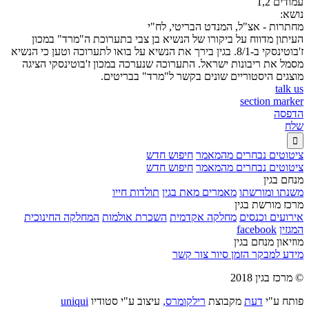
עמודים 1,2
נושא:
מחתרות - אצ"ל, המנדט הבריטי, לח"י
העיתון מדווח על ביקורו של הנשיא בן צבי בתערוכת ה"מרד" במכון
ז'בוטינסקי ב-8/1. בגין בירך את הנשיא על בואו לתערוכה וטען כי הנשיא
מסמל את ריבונות ישראל. התערוכה שנערכה במכון ז'בוטינסקי הציגה
מוצגים היסטוריים שונים בקשר ל"מרד" בבריטים.
talk us
section marker
הדפסה
שלח

ציטוטים נבחרים מהמאמר
חיפוש חדש
ציטוטים נבחרים מהמאמר
חיפוש חדש
מנחם בגין
משנתו ומורשתו
מאמרים מאת בגין
תולדות חייו
מרכז מורשת בגין
אירועים וכנסים
מחלקה אקדמית
השכרת אולמות
המחלקה החינוכית
המגזין
facebook
מוזיאון מנחם בגין
מידע למבקר
הזמן סיור
צור קשר
© מרכז בגין 2018
פותח ע"י
דעת
מקבוצת
רילקומרס,
עיצוב ע"י סטודיו
uniqui