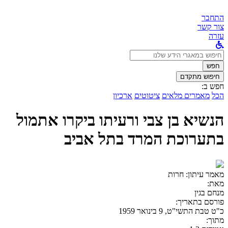
התחבר
צור קשר
עזרה
לחפש
ב:
חפש
חיפוש מתקדם
חפש ב:
הכל
מאמרים מלאים
ציטוטים
ארכיון
הנשיא בן צבי ורעיתו ביקרו אתמול
בתערוכת המרד בתל אביב
מאמר עיתון:
חרות
מאת:
מנחם בגין
פורסם בתאריך:
כ"ט טבת התשי"ט, 9 בינואר 1959
מתוך: