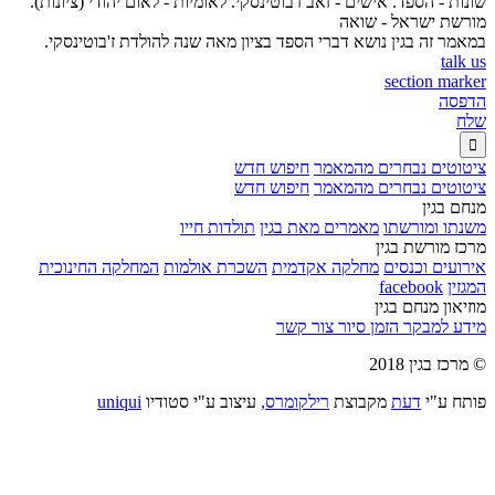
שונות - הספד. אישים - זאב ז'בוטינסקי. לאומיות - לאום יהודי (ציונות).
מורשת ישראל - שואה
במאמר זה בגין נושא דברי הספד בציון מאה שנה להולדת ז'בוטינסקי.
talk us
section marker
הדפסה
שלח

ציטוטים נבחרים מהמאמר
חיפוש חדש
ציטוטים נבחרים מהמאמר
חיפוש חדש
מנחם בגין
משנתו ומורשתו
מאמרים מאת בגין
תולדות חייו
מרכז מורשת בגין
אירועים וכנסים
מחלקה אקדמית
השכרת אולמות
המחלקה החינוכית
המגזין
facebook
מוזיאון מנחם בגין
מידע למבקר
הזמן סיור
צור קשר
© מרכז בגין 2018
פותח ע"י
דעת
מקבוצת
רילקומרס,
עיצוב ע"י סטודיו
uniqui