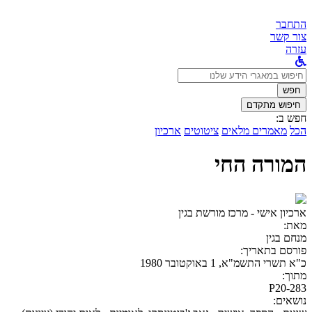
התחבר
צור קשר
עזרה
לחפש
ב:
חפש
חיפוש מתקדם
חפש ב:
הכל
מאמרים מלאים
ציטוטים
ארכיון
המורה החי
ארכיון אישי - מרכז מורשת בגין
מאת:
מנחם בגין
פורסם בתאריך:
כ"א תשרי התשמ"א, 1 באוקטובר 1980
מתוך:
P20-283
נושאים: