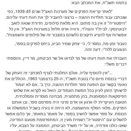
בתמוז תשכ"ח, את המכתב הבא:
"לאחר קריאת הפרקים של מערכות האצ"ל שנים 1939-45, כפי
שנכתבו עבור תולדות ההגנה – ברצוני להעביר לך את חוות דעתי עליהם.
"היסטוריה" זו אין בה מתום. היא מלאת סילופים, חדורת שנאה לזאב
ז'בוטינסקי, לבית"ר והצה"ר, ורווּיה ארס וזלזול במערכות האצ"ל. אין כל
אפשרות אף להציע תיקונים כלשהם במצבור זה של סילופים והשמצות".
כעבור זמן-מה, נמסר לי, כי יצחק שמיר הביע, ביחס לפרקים בספר,
הנוגעים ללח"י, דעה זהה.
העברתי את חוות דעתו של מר לנדאו אל שר הביטחון, מר דיין, והוספתי
דברים משלי:
..."אין להוסיף עליה. אולם החלטתי לצרף למכתבי זה העתק של
דבריי בכנסת מיום ט"ו בטבת תשכ"ד, ה-25 בדצמבר 1963, הכוללים את
נאומי בקשר עם הופעת ספר תולדות ההגנה, כרך ב'. אם לא יעמוד
לרשותך הזמן לעיון בכל חמשת העמודים, הואל נא לקרוא את שלוש
הפיסקאות המסומנות, בהן מתמצית, מבחינה מוסרית וממלכתית,
הטענה העיקרית: לוּ ארגון או אדם פרטי היה מפרסם ספר, ובו אותם
הפרקים, מלאי הסלף וההשמצה, לא היתה זו בעיה בשביל הממשלה או
הכנסת. על ספר אפשר להשיב בספר, על מאמר במאמר, אך כלום אפשר
להשלים עם "היסטוריה" רשמית מעין זו, המתפרסמת מטעם המדינה,
שאנו כולנו אזרחיה, או על ידי משרד הביטחון, הממונה על הצבא, עליו