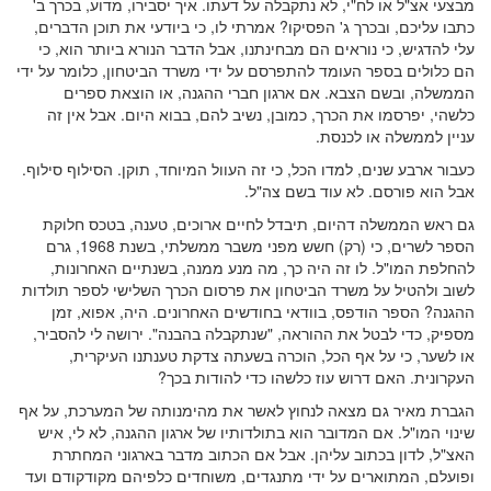
מבצעי אצ"ל או לח"י, לא נתקבלה על דעתו. איך יסבירו, מדוע, בכרך ב'
כתבו עליכם, ובכרך ג' הפסיקו? אמרתי לו, כי ביודעי את תוכן הדברים,
עלי להדגיש, כי נוראים הם מבחינתנו, אבל הדבר הנורא ביותר הוא, כי
הם כלולים בספר העומד להתפרסם על ידי משרד הביטחון, כלומר על ידי
הממשלה, ובשם הצבא. אם ארגון חברי ההגנה, או הוצאת ספרים
כלשהי, יפרסמו את הכרך, כמובן, נשיב להם, בבוא היום. אבל אין זה
עניין לממשלה או לכנסת.
כעבור ארבע שנים, למדו הכל, כי זה העוול המיוחד, תוקן. הסילוף סילוף.
אבל הוא פורסם. לא עוד בשם צה"ל.
גם ראש הממשלה דהיום, תיבדל לחיים ארוכים, טענה, בטכס חלוקת
הספר לשרים, כי (רק) חשש מפני משבר ממשלתי, בשנת 1968, גרם
להחלפת המו"ל. לו זה היה כך, מה מנע ממנה, בשנתיים האחרונות,
לשוב ולהטיל על משרד הביטחון את פרסום הכרך השלישי לספר תולדות
ההגנה? הספר הודפס, בוודאי בחודשים האחרונים. היה, אפוא, זמן
מספיק, כדי לבטל את ההוראה, "שנתקבלה בהבנה". ירושה לי להסביר,
או לשער, כי על אף הכל, הוכרה בשעתה צדקת טענתנו העיקרית,
העקרונית. האם דרוש עוז כלשהו כדי להודות בכך?
הגברת מאיר גם מצאה לנחוץ לאשר את מהימנותה של המערכת, על אף
שינוי המו"ל. אם המדובר הוא בתולדותיו של ארגון ההגנה, לא לי, איש
האצ"ל, לדון בכתוב עליהן. אבל אם הכתוב מדבר בארגוני המחתרת
ופועלם, המתוארים על ידי מתנגדים, משוחדים כלפיהם מקודקודם ועד