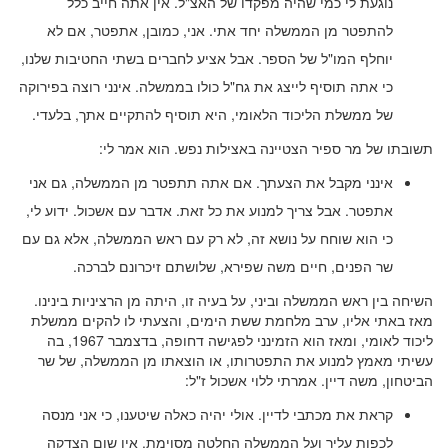
נוגעת לי כמי שהיה מפקדו של האצ"ל. אין אתה חייב כלל
להתפטר מן הממשלה יחד אתי. אני, כמובן, אתפטר, אם לא
יוחלף המו"ל של הספר. אבל אציע לחברים בשתי החטיבות שלנו,
כי אתה תוסיף לייצג את גח"ל כולו בממשלה. אינני רוצה בפירוקה
של ממשלת הליכוד הלאומי, היא תוסיף להתקיים אתך, בלעדי.
תשובתו של מר ספיר הצטיינה באצילות נפש. הוא אמר לי:
אינני מקבל את הצעתך. אם אתה תתפטר מן הממשלה, גם אני
אתפטר. אבל צריך למנוע את כל זאת. אדבר עם אשכול. ידוע לי,
כי הוא שוחח על נושא זה, לא רק עם ראש הממשלה, אלא גם עם
שר הפנים, חיים משה שפירא, שלושתם זיכרונם לברכה.
השיחה בין ראש הממשלה וביני, על בעיה זו, היתה מן הרציניות בינינו.
מאז באתי אליו, ערב מלחמת ששת הימים, והצעתי לו להקים ממשלת
ליכוד לאומי, ומאז הוא הזמינני לפגישה דחופה, בדצמבר 1967, בה
עשיתי מאמץ למנוע את התפטרותו, או הוצאתו מן הממשלה, של שר
הביטחון, משה דיין. אמרתי ללוי אשכול ז"ל:
קראת את מכתבי לדיין. אולי יהיה כאלה שיטענו, כי אני מנסה
לכפות עליך ועל הממשלה החלטה מסוימת. אין שום הצדקה