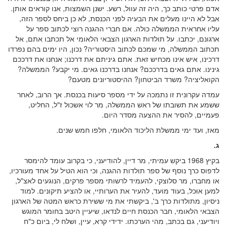
אדם פרטי כותב כך, היה זה עוול, רשע. ישנן השמצות, אנו קוראים אותן.
אבל לא היינו מעלים את הבעיה לפני הכנסת, לא כן ביחס לספר הזה,
עליו אחראית הממשלה כולה. אם חברי ההגנה רוצי לכתוב ספר על
ארגונם, יכתבו. על תולדות הארגון הצבאי הלאומי אל תכתבו אתם, אל
תכתוב הממשלה, מי שמכם לכתוב היסטוריה? נכון, היו ימים בהם נפרדו
דרכינו, איש אינו מכחיש זאת. אתם גיניתם את דרכנו; אנחנו את דרככם
גינינו. אתם גאים בדרככם? אנחנו בדרכנו גאים. מי יקבע? הממשלה?
הקואליציה? משרד הביטחון? ההיסטוריונים מטעם?
עמדה עקרונית זו נתמכה על ידי מספר סיעות בכנסת. אך הרוב, לאחר
ששמע את תשובתו של ראש הממשלה, מר לוי אשכול ז"ל, החליט,
פעמיים, להסיר את ההצעה מסדר היום.
מאז, ועד ימי ממשלת הליכוד הלאומי, חלפו חמש שנים.
ג.
בקיץ 1968 ביקש עמיתי, מר דיין, להודיעני, כי בקרוב עומד להימסר
לדפוס כרך נוסף של ספר תולדות ההגנה, וכי הוא הטיל על אחד מעורכיו,
או מחברו, מר סלוצקי, להעמיד לרשותי מספר פרקים, הנוגעים לאצ"ל,
למען אוּכל, בעוד מועד, להעיר את הערותיי, או להציע תיקונים. למוד
ניסיון, מתולדות כרך ב', ביקשתי את מי ששירת כראש המטה של הארגון
הצבאי הלאומי, חבר הכנסת חיים לנדאו, שיעיין היטב בחומר המוגש
ויודיעני, גם בכתב, מהי הערכתו. ידידי קרא, עיין, ושלח לי, ביום כ"ח