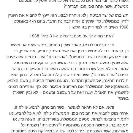
גאוות כולנו, ובו משרתים כל בנינו? ועל כל אלה אוסיף: ...ומטעם
ממשלה, אשר אתה ואני הננו חבריה"?
תשובתו של שר הביטחון לא איחרה לבוא. הוא ייעץ לי להביא את העניין
לדיון בממשלה, כדי שתקים ועדה לבחינת הדבר. ביום ה-4 באוגוסט
1968 השיבותי למר דיין בזו הלשון:
"הריני מודה לך על מכתבך מיום ה-31 ביולי 1968.
חבר הכנסת לנדאו, לאחר שעיין בחומר, ביקש שאף אני אעשה
כן. קראתי. כדי להמחיש בפניך את אשר חשתי, יספיק, אם אציין, כי
חבריי לנשק מכונים בשם "כנופיות", "אנשי טרור" ועוד. כינויים אלה אינם
אלא שמץ ממעט מזעיר מתוך דברי המשטמה, הבוקעים כמעט מכל
עמוד, אם לא מכל שורה. וחוזרת השאלה העקרונית והעיקרית: מדוע
צריכה "ועדת עורכים", אשר זאת גישתה, לכתוב על האצ"ל, בתוך ספר
תולדות ההגנה, על חשבון המדינה, מטעם משרד הביטחון, בשם הצבא,
בגושפנקא של הממשלה? אם האדונים אביגור וסלוצקי ועוזריהם רוצים
להשמיץ את האצ"ל, יעשו זאת על חשבונם ובשמם – לא (בין השאר)
בשמי".
ודאי, אם לא תראה לאפשרי, כשר הביטחון, למנוע עוולה זו,
אהיה מוכן להביא את הבעיה בפני הממשלה כולה. לא אוכל להציע, או
לתמוך בהצעה לבחור, מטעם הממשלה, בוועדת בוחן. הצעה כזו, או
תמיכה בה, פירושה הסכמה משתמעת ל"היסטוריה" רשמית על
מאורעות, אשר הערכתם, כידוע לכל, שנויה במחלוקת היסטוריוסופית