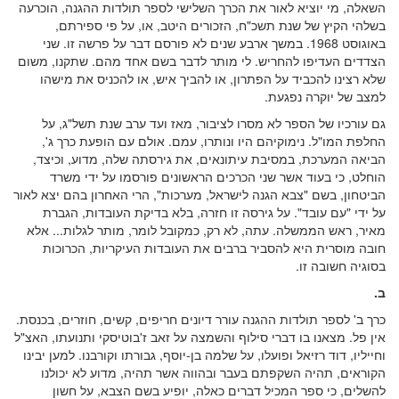
השאלה, מי יוציא לאור את הכרך השלישי לספר תולדות ההגנה, הוכרעה
בשלהי הקיץ של שנת תשכ"ח, הזכורים היטב, או, על פי ספירתם,
באוגוסט 1968. במשך ארבע שנים לא פורסם דבר על פרשה זו. שני
הצדדים העדיפו להחריש. לי מותר לדבר בשם אחד מהם. שתקנו, משום
שלא רצינו להכביד על הפתרון, או להביך איש, או להכניס את מישהו
למצב של יוקרה נפגעת.
גם עורכיו של הספר לא מסרו לציבור, מאז ועד ערב שנת תשל"ג, על
החלפת המו"ל. נימוקיהם היו ונותרו, עמם. אולם עם הופעת כרך ג',
הביאה המערכת, במסיבת עיתונאים, את גירסתה שלה, מדוע, וכיצד,
הוחלט, כי בעוד אשר שני הכרכים הראשונים פורסמו על ידי משרד
הביטחון, בשם "צבא הגנה לישראל, מערכות", הרי האחרון בהם יצא לאור
על ידי "עם עובד". על גירסה זו חזרה, בלא בדיקת העובדות, הגברת
מאיר, ראש הממשלה. עתה, לא רק, כמקובל לומר, מותר לגלות... אלא
חובה מוסרית היא להסביר ברבים את העובדות העיקריות, הכרוכות
בסוגיה חשובה זו.
ב.
כרך ב' לספר תולדות ההגנה עורר דיונים חריפים, קשים, חוזרים, בכנסת.
אין פל. מצאנו בו דברי סילוף והשמצה על זאב ז'בוטיסקי ותנועתו, האצ"ל
וחייליו, דוד רזיאל ופועלו, על שלמה בן-יוסף, גבורתו וקורבנו. למען יבינו
הקוראים, תהיה השקפתם בעבר ובהווה אשר תהיה, מדוע לא יכולנו
להשלים, כי ספר המכיל דברים כאלה, יופיע בשם הצבא, על חשון