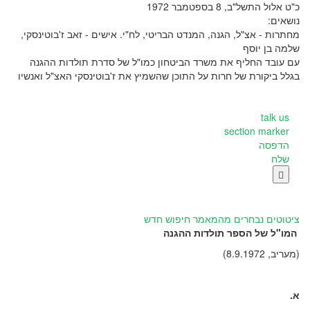
כ"ט אלול התשל"ב, 8 בספטמבר 1972
נושאים:
מחתרות - אצ"ל, הגנה, המנדט הבריטי, לח"י. אישים - זאב ז'בוטינסקי,
שלמה בן יוסף
עם עובד החליף את משרד הביטחון כמו"ל של סדרת תולדות ההגנה
בגלל ביקורת של חרות על התוכן שהשמיץ את ז'בוטינסקי האצ"ל ואנשיו
talk us
section marker
הדפסה
שלח

ציטוטים נבחרים מהמאמר
חיפוש חדש
המו"ל של הספר תולדות ההגנה
(מעריב, 8.9.1972)
א.