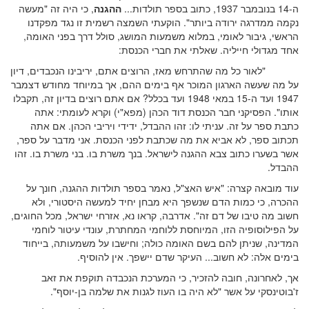
ה-14 בנובמבר 1937, כתוב בספר תולדות...
ההגנה
, כי היה זה "מעשה
נקמה ממדרגה ירודה ביותר". הוקעתי השמצה רשמית זו נגד מפקדנו
הראשי, גיבור לאומי, במלוא משמעות המושג, סולל דרך בפני האומה,
אחד מגדולי חייליה. שאלתי את חברי הכנסת:
"לאור כל מה שהתרחש מאז, הרוצים אתם, יריבינו הנכבדים, דיון
על מה שעשה הארגון המוכר אף בימים ההם, אך במיוחד מחודש דצמבר
1947 ועד ה-15 במאי 1948 ועד בכלל? אם אתם רוצים בדיון זה, תקבלו
אותו". הפסיקני חבר הכנסת דוד הכהן (מפא"י) וקרא לעומתי: אתה
כתבת ספר על זה. עניתי לו: זהו ההבדל, ידידי ויריבי הכהן. אם אתה
תכתוב ספר, לא אביא את מה שכתבת לפני הכנסת. אני מדבר על ספר,
אשר בשערו כתוב צבא ההגנה לישראל. בנך משרת בו. בני משרת בו. זהו
ההבדל.
עוד מובאה קצרה: "איש האצ"ל, נאמר בספר תולדות ההגנה, חונך על
ההכרה, כי כמות הדם שנשפך היא מבחן יחיד למעשה היסטורי, ולא
חשוב מה טיבו של דם זה". אדרבה, קראו נא, אזרחי ישראל, מכל החוגים,
על הפילוסופיה הזו, המיוחסת ללוחמי המחתרת, עונדי עיטור לוחמי
המדינה, שניתן להם בשם האומה כולה; וחישבו על משמעותה, בייחוד
בימים אלה: לא חשוב... העיקר שדם יישפך. אין להוסיף.
אך, לאחרונה, חובה להזכיר, כי המערכת הנכבדה תוקפת את זאב
ז'בוטינסקי על אשר "לא היה בו העוז לגנות את שלמה בן-יוסף".