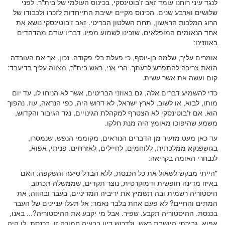
לנגד עיני רוחנו עומד זאב ז'בוטינסקי, בכינוס העולמי של בית"ר. לפני
שלושים וארבע שנים. הכינוס מקיים ישיבת התייחדות לזכרו ולכבודו של
הרוג המלכות הראשון, תחת השלטון הבריטי. זאב ז'בוטינסקי נושא את
אחד הנאומים המופלאים, שזכינו לשמוע מפיו. דבריו עודם מהדהדים
באוזנינו:
אומרים עליך, שלמה בן-יוסף, כי פעלת בלי פקודה. נכון. אך אם העובדה
הזאת צריכה להתפרש לרעתך. הרי אני, ראש בית"ר, מצווה עליך בדיעבד:
קום ועשה את אשר עשית.
כדי להשמיע דברים אלה, גם באוזני הבריטים, אשר לא הניחו לו, עד יום
מותו, לבוא, או לשוב, לארץ ישראל, לא דרוש היה, כפי הנראה, עוז. נהפוך
הוא. אם ז'בוטינסקי לא הצטרף למקהלת הגינויים, נגד הגיבור והקדוש,
משמע שהיפוכו מאומץ היה מנת חלקו.
עד כאן מעט מזעיר מן הדברים הנוראים, מקוממי הנפש, שנמסרו,
בגושפנקא ממלכתית, ללוחמים, לחיילים, לאזרחים. פניתי, אפוא,
לנבחרי האומה בקריאה:
"הייתי מבקש לשאול את כל הכנסת, ללא הבדל סיעה והשקפה: האם
באיזו מדינה חופשית ודמוקרטית, נוצר תקדים, שממשלה תכתוב
היסטוריה רשמית ובה תשמיץ את יריביה המדיניים, בעבר ובהווה, את
המתים והחיים? לא פעם אחת בלבד נאמר: אל תעלו עניינים של העבר
בכנסת. ההיסטוריה תקבע. שפיר. אבל מי יקבע את ההיסטוריה?... באנו,
אפוא, גבירתי היושבת ראש, ולדרוש דיון בבעיה חמורה זו, בכנסת. לו היה