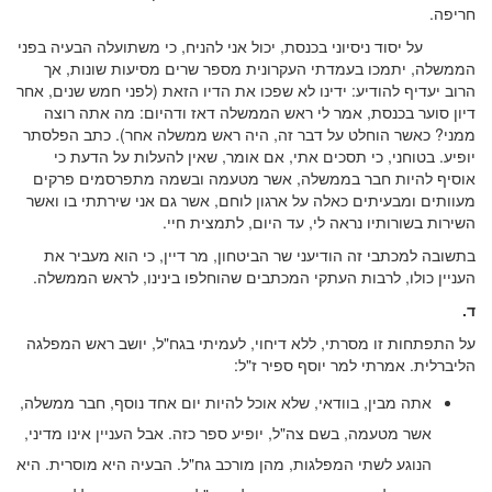
חריפה.
על יסוד ניסיוני בכנסת, יכול אני להניח, כי משתועלה הבעיה בפני
הממשלה, יתמכו בעמדתי העקרונית מספר שרים מסיעות שונות, אך
הרוב יעדיף להודיע: ידינו לא שפכו את הדיו הזאת (לפני חמש שנים, אחר
דיון סוער בכנסת, אמר לי ראש הממשלה דאז ודהיום: מה אתה רוצה
ממני? כאשר הוחלט על דבר זה, היה ראש ממשלה אחר). כתב הפלסתר
יופיע. בטוחני, כי תסכים אתי, אם אומר, שאין להעלות על הדעת כי
אוסיף להיות חבר בממשלה, אשר מטעמה ובשמה מתפרסמים פרקים
מעוותים ומבעיתים כאלה על ארגון לוחם, אשר גם אני שירתתי בו ואשר
השירות בשורותיו נראה לי, עד היום, לתמצית חיי.
בתשובה למכתבי זה הודיעני שר הביטחון, מר דיין, כי הוא מעביר את
העניין כולו, לרבות העתקי המכתבים שהוחלפו בינינו, לראש הממשלה.
ד.
על התפתחות זו מסרתי, ללא דיחוי, לעמיתי בגח"ל, יושב ראש המפלגה
הליברלית. אמרתי למר יוסף ספיר ז"ל:
אתה מבין, בוודאי, שלא אוכל להיות יום אחד נוסף, חבר ממשלה,
אשר מטעמה, בשם צה"ל, יופיע ספר כזה. אבל העניין אינו מדיני,
הנוגע לשתי המפלגות, מהן מורכב גח"ל. הבעיה היא מוסרית. היא