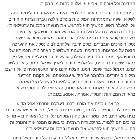
המדינה וכל אזרחיה, אביא אי-אלו הוכחות מן המקור.
"בימים ההם, בשנים האחרונות לחייו, היתה מנהיגותו הפוליטית נוטה
לשקוע. שעה שהמתיחות הפוליטית בעולם הלכה וגברה וצרות היהודים
עלו למעלה ראש, המשיך הוא להרעיש את תנועתו בתכניות ערטילאיות".
כך כתבה המערכת של תולדות ההגנה על זאב ז'בוטינסקי. עד היום,
בשובי ובקוראי את הדברים הללו, הנני תוהה, מאיזה מקור או רישום,
נטלו העורכים הנכבדים, כולם יריביו של זאב ז'בוטינסקי, את ההערכה
הזאת על מנהיגותו המדינית, בשנות השלושים האחרונות. תכניותיו של
ז'בוטינסקי בימים ההם היו: העפלה, או עלייה ב', או עליית אף-על-פי,
בלא רישיונות בריטיים, של אלפי יהודים לארץ ישראל. תגובה, או, בלשון
ימינו, תגמול כנגד שופכי דמנו. הצלת העם מהר הגעש האירופי עליו ישבו
מיליונים יהודים. מלחמה על חידוש עצמאותנו, על הקמת המדינה
היהודית בימינו. האלו היו תכניות ערטילאיות? בשביל מי? האמת
הפשוטה היא, כי בשנות חייו האחרונות, הגיע זאב ז'בוטינסקי לשיא
בראיית המציאות והנולד. אמרתי, אפוא, בכנסת:
"כך אנו זוכרים את מורנו ורבנו. דעתכם אחרת? אבל מדוע
צריכים ילדינו וחיילינו ללמוד, בשם מדינת ישראל, מפי צבא ישראל, בו כל
בנינו משרתים, מפי משרד הביטחון המקוים על ידי כל האזרחים – מדוע
צריכים הם ללמוד, בהיסטוריה רשמית, כי בשנים המכריעות והגורליות
ההן... המשיך הוא להרעיש את תנועתו בתכניות ערטילאיות"?
על התגמול, שבוצע על ידי חיילי האצ"ל, בפיקודו של דוד רזיאל, ביום