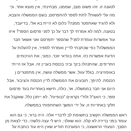
לטענה זו. זהו פשוט מצב, שממנו, מבחינתי, אין מוצא אחר. וכי
מה עלי לעשות? לתת לספר להתפרסם, בשם הממשלה והצבא,
ולא להגיד שאתפטר ממנה? כלום לא היית בא אלי, בדיעבד,
בטענה, למה לא אמרתי לך דבר על כך לפני פרסום הספר? איזו
עוד אפשרות עומדת לפני? שהספר יתפרסם ואני אשאר חבר
הממשלה? כפי שכתבתי לדיין ואמרתי לספיר, אין להעלות על
הדעת אפשרות כזו. אתה בוודאי זוכר, כמוני, את הוויכוחים
החריפים, שהתנהלו בינך וביני בכנסת בעניין זה. אבל אז הייתי
באופוזיציה. בגלל עוול, אשר ממשלה עושה, אין מתפטרים ן
הכנסת. להיפך, תובעים את הממשלה לדין הכנסת והציבור. אבל
היום אני חבר בממשלה, אר, כולה, תישא באחריות בעד פרסום
ספר, כי האצ"ל ולח"י נקראים "כנופיות". לא ייתכן כלל, שאקבל את
חלקי באחריות זו, על ידי המשך השתתפותי בממשלה.
ראש הממשלה הקשיב בתשומת לב לדבריי אלה. היה ברור, כי גם הוא
עומד בפני ברירה לא קלה. הוא שאלני, היש לי עצה כלשהי, כדי לצאת מן
הסבך. הצעתי הראשונה, כי המערכת תודיע שאין היא עוד כותבת על