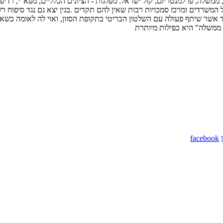
, ממשלה, פרלמנטריזם, קול ישראל. מפלגות - הציונים הכלליים, מפא"י, רדיפ
שלמעשה שולט בכל המשרדים ומרכז סמכויות רבות שאין להם תקדים .בגין יצא גם נג
ממשלה" היא כפילות מיותרת
facebook