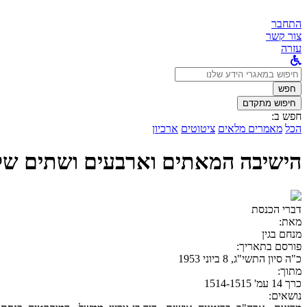
התחבר
צור קשר
עזרה
לחפש
ב:
חפש
חיפוש מתקדם
חפש ב:
הכל
מאמרים מלאים
ציטוטים
ארכיון
הישיבה המאתים וארבעים ושתים של הכ
דברי הכנסת
מאת:
מנחם בגין
פורסם בתאריך:
כ"ה סיון התשי"ג, 8 ביוני 1953
מתוך:
כרך 14 עמ' 1514-1515
נושאים: