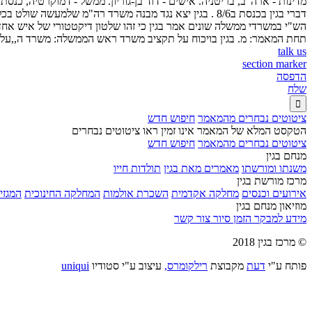
מדינות - ארה"ב, בריטניה. אישים - דוד בן-גוריון. ממשל - דמוקרטיה, כנסת
דברי בגין בכנסת ב8/6 . בגין יצא נגד מבנה משרד רה"מ 
תחת המאמר: מ. בגין בויכוח על תקציב משרד ראש הממשלה: משרד ה,,על 
talk us
section marker
הדפסה
שלח

ציטוטים נבחרים מהמאמר
חיפוש חדש
הטקסט המלא של המאמר אינו זמין ראו ציטוטים נבחרים
ציטוטים נבחרים מהמאמר
חיפוש חדש
מנחם בגין
משנתו ומורשתו
מאמרים מאת בגין
תולדות חייו
מרכז מורשת בגין
אירועים וכנסים
מחלקה אקדמית
השכרת אולמות
המחלקה החינוכית
המגזין
מוזיאון מנחם בגין
מידע למבקר
הזמן סיור
צור קשר
© מרכז בגין 2018
פותח ע"י
דעת
מקבוצת
רילקומרס,
עיצוב ע"י סטודיו
uniqui