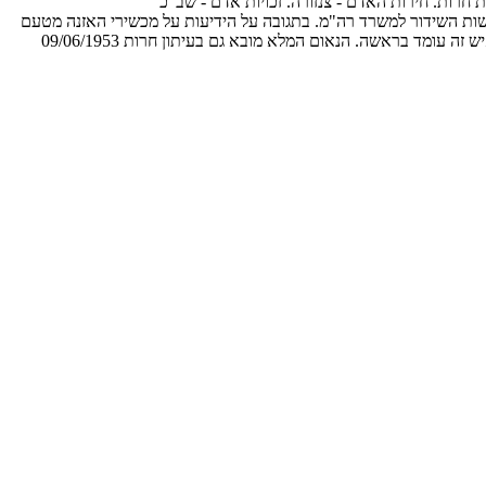
ת חרות. חירות האדם - צנזורה. זכויות אדם - שב"כ
ד סיפוח רשות השידור למשרד רה"מ. בתגובה על הידיעות על מכשירי האזנה מטעם
הש"י במשרדי ממשלה שונים אמר בגין כי זהו שלטון דיקטטורי של איש אחד אשר שיתף פעולה עם השלטון הבריטי בתקופת הסזון, ואוי לה לאומה כשאיש זה עומד בראשה. הנאום המלא מובא גם בעיתון חרות 09/06/1953