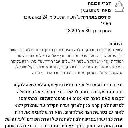
דברי הכנסת
מאת:
מנחם בגין
פורסם בתאריך:
ג' חשון התשכ"א, 24 באוקטובר
1960
מתוך:
כרך 30 עמ' 13-20
נושאים:
אישים - אברהם סטבסקי, גולדה מאיר, דוד בן-גוריון, חיים ארלוזורוב, משה
דיין, פנחס לבון, שמעון פרס. מדיניות חוץ - או"ם, דיפלומטיה. שלמות
המולדת - ארץ ישראל השלמה, ירושלים, עבר הירדן. מדינות - הרפובליקה
הערבית המאוחדת. ממשל - ועדת חקירה, כנסת, ממשלה, קול ישראל.
מפלגות - מפא"י. בטחון - עסק הביש. חירות האדם - צנזורה
בגין דיבר בנאומו על ענייני פנים וחוץ וקרא לממשלה לנקוט
במדיניות עקבית ביחסה לנאצר. בגין קבע כי על הממשלה
לקבוע האם נאצר הוא אויב או פרטנר לשלום. בהתייחסו
לפרשת לבון קרא בגין לערוך ועדת חקירה עד שהצדק ייצא
לאור גם בפרשת רצח ארלוזורוב. הוא דרש להביא את דו"ח
ועדת כהן שדן בפרשת לבון לעיונה של ועדת השרים ולעיונה של
ועדת החוץ והבטחון. בגין יצא בחריפות גם נגד דברי רה"מ שטען