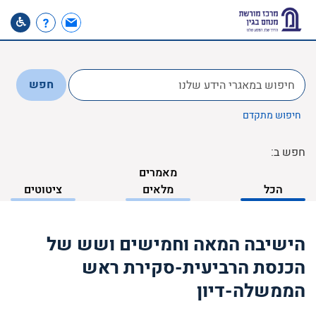
לחפש
חפש
ב:
חיפוש מתקדם
חפש ב:
מאמרים
הכל
מלאים
ציטוטים
הישיבה המאה וחמישים ושש של
הכנסת הרביעית-סקירת ראש
הממשלה-דיון