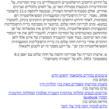
על חידוש היחסים הדיפלומטיים והקונסולריים בין שתי המדינות, על
ההתחייבויות הנובעות ממגילת האו׳׳ם, על יחסים כלכליים ועניינים
אחרים. אולם בסעיף 9 לאותה הצהרה, שנכנסה לתקפה ב-12 בדצמבר
1956, נאמר: "ברית הרפובליקות המועצתיות הסוציאליסטיות ויפן
מסכימות, לאחר חידוש היחסים הדיפלומטיים התקינים ביניהן, להמשיך
במשא- ומתן לכריתת חוזה שלום. בהקשר זה מסכימה ברית הרפובליקות
המועצתיות הסוציאליסטיות, מתוך רצון לקיים את ממשלתה של יפן
ובהתחשב באינטרסים של המדינה היפנית, להעביר ליפן את איי הבומיי
ואת האי שיקוטו, בעוד אשר ההעברה הממשית של איים אלה ליפן
תתקיים אחרי כריתת חוזה שלום בין ברית הרפובליקות המועצתיות
הסוציאליסטיות ובין יפן". על רקע מסמך זה יש לקבוע ולשאול:
א. ארצות הברית של אמריקה חתמה על חוזה שלום עם יאפן ב-8
בספטמבר 1951, ולא על "הצהרה משותפת".
ציטוטים נבחרים מהמאמר
חיפוש חדש
מנחם בגין
משנתו ומורשתו
מאמרים מאת בגין
תולדות חייו
מרכז מורשת בגין
אירועים וכנסים
מחלקה אקדמית
השכרת אולמות
המחלקה החינוכית
המגזין
facebook
מוזיאון מנחם בגין
מידע למבקר
הזמן סיור
צור קשר