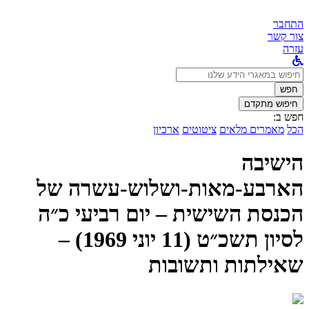
התחבר
צור קשר
עזרה
לחפש
ב:
חפש
חיפוש מתקדם
חפש ב:
הכל
מאמרים מלאים
ציטוטים
ארכיון
הישיבה
הארבע-מאות-ושלוש-עשרה של
הכנסת השישית – יום רביעי כ״ה
לסיון תשכ״ט (11 יוני 1969) –
שאילתות ותשובות