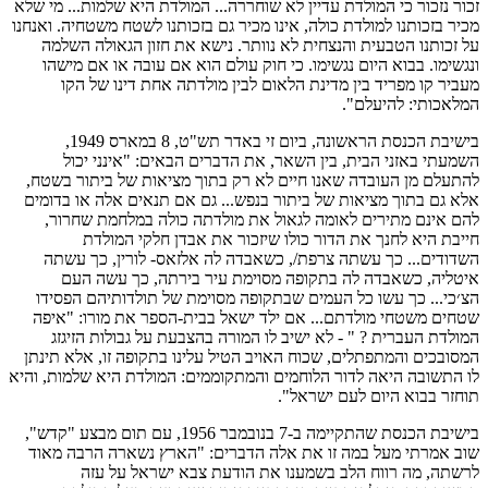
זכור נזכור כי המולדת עדיין לא שוחררה... המולדת היא שלמות... מי שלא
מכיר בזכותנו למולדת כולה, אינו מכיר גם בזכותנו לשטח משטחיה. ואנחנו
על זכותנו הטבעית והנצחית לא נוותר. נישא את חזון הגאולה השלמה
ונגשימו. בבוא היום נגשימו. כי חוק עולם הוא אם עובה או אם מישהו
מעביר קו מפריד בין מדינת הלאום לבין מולדתה אחת דינו של הקו
המלאכותי: להיעלם".
בישיבת הכנסת הראשונה, ביום זי באדר תש"ט, 8 במארס 1949,
השמעתי באזני הבית, בין השאר, את הדברים הבאים: "אינני יכול
להתעלם מן העובדה שאנו חיים לא רק בתוך מציאות של ביתור בשטח,
אלא גם בתוך מציאות של ביתור בנפש... גם אם תנאים אלה או בדומים
להם אינם מתירים לאומה לגאול את מולדתה כולה במלחמת שחרור,
חייבת היא לחנך את הדור כולו שיזכור את אבדן חלקי המולדת
השדודים... כך עשתה צרפת/, כשאבדה לה אלזאס- לורין, כך עשתה
איטליה, כשאבדה לה בתקופה מסוימת עיר בירתה, כך עשה העם
הצ׳כי... כך עשו כל העמים שבתקופה מסוימת של תולדותיהם הפסידו
שטחים משטחי מולדתם... אם ילד ישאל בבית-הספר את מורו: "איפה
המולדת העברית ? " - לא ישיב לו המורה בהצבעת על גבולות הזיגזג
המסובכים והמתפתלים, שכוח האויב הטיל עלינו בתקופה זו, אלא תינתן
לו התשובה היאה לדור הלוחמים והמתקוממים: המולדת היא שלמות, והיא
תוחזר בבוא היום לעם ישראל".
בישיבת הכנסת שהתקיימה ב-7 בנובמבר 1956, עם תום מבצע "קדש",
שוב אמרתי מעל במה זו את אלה הדברים: "הארץ נשארה הרבה מאוד
לרשתה, מה רווח הלב בשמענו את הודעת צבא ישראל על עזה