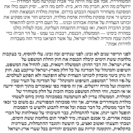
המשוחררת. אבל אם עזה היתה עיר אבות שנקרעה מעל המולדת —
ירושלים מה היא, חברון מה היא, בית- לחם מה היא... יסיק העם כולו את
המסקנה משחרור השטח הכבוש בדרום. אדמת מולדת הנמצאת תחת
כיבוש זר אינה פוסקת מלהיות אדמת מולדת. הכיבוש הזר אינו מפקיע את
זכותנו הנצחית על אדמת אבותינו ובנינו... כל העם חייב היום להתאחד
סביב ההכרה הזאת, ואז בעזרת ההשגחה העליונה, נזכה לעלות כולנו
במהרה בימינו — הממשלה, הכנסת, רבבות בני עמנו - על הר הבית/ כדי
לתת שבח והודיה לאלוהי ישראל, על אשר הוציאנו בדור הזה מעבדות
לחירות אמת".
לפני תריסר שנים לא זכינו. לפני שנתיים זכה זכינו. עלי להוסיף, כי בעקבות
מלחמת ששת הימים קיבלה הכנסת את חוק החלת המשפט על
ארץ-ישראל. וזה דבר החוק: הממשלה רשאית, בצו, להחיל את המשפט,
השיפוט והמינהל של המדינה על כל חלק מארץ-ישראל שייקבע בצו. חוק
זה נותן ביטוי מובהק לזכותנו הנצחית שלא הופקעה ולא תפקע לעולמים.
על-פיו הוחל "המשפט, השיפוט והמינהל" של המדינה על העיר שבין
החומות ועל מזרח ירושלים. אין זה סיפוח כפי שאומרים מתוך חוסר ידיעה
או אי-הבנה, זוהי החלת המשפט מכוח הזכות על חלק משוחרר של
המולדת. הממשלה עדיין לא השתמשה בסמכותה כחוק ביחס לשטחי
מולדת משוחררים אחרים. אך זוהי סמכותה המפורשת. גם משום כך זכאי
כל חבר ממשלה, כל חבר כנסת וכל אזרח לתבוע ולהציע כי הסמכות
תופעל והצו יינתן. אשר להתנחלות, כבר השיבותי על שאילתות של חברי
כנסת אחרים, כי אמנם הצעתי, מיד לאחר תום מלחמת ששת הימים,
ושבתי והצעתי ואשוב ואציע, כי תיעשה ותוגבר ההתנחלות, כעירונית
כחקלאית, ותקומנה קריות עם תושבים יהודיים בכל שערי ארץ-ישראל