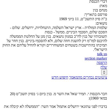
דברי הכנסת
מאת:
מנחם בגין
פורסם בתאריך:
כ"ה סיון התשכ"ט, 11 ביוני 1969
נושאים:
שלמות המולדת - ארץ ישראל השלמה, התנחלויות, ירושלים. שלום -
הסכם שלום, הסכמי הביניים. ממשל - כנסת
תשובותיו של בגין לח''כ במגוון נושאים. בגין מגן על החלטת הממשלה
להיכנס למו"מ רק להשגת חוזה שלום, ולא להסכמי-ביניים. בגין חוזר על
תמיכתו בהתיישבות בשטחים המשוחררים וקורא להחיל עליהם את החוק
הישראלי.
talk us
section marker
הדפסה
שלח

ציטוטים נבחרים מהמאמר
חיפוש חדש
חבר-הכנסת י. תמיר שאל את השר מ. בגין ביום ג׳ בסיון תשכ"ט (20
במאי 1969):
בדברו לפני עתונאי ירושלים אתמול אמר השר: "הממשלה לא קיבלה את