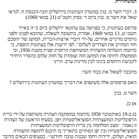
המשוחררת
.
3. דברי השר מ. בגין במועדון העתונות בירושלים חבר-הכנסת ח. לנדאו
שאל את השר מ. בגין ביום ד׳ בסיון תשכ"ט (21 במאי 1969):
פורסם בעתונות, כי בפגישה עם עתונאי ירושלים ביום כ׳׳ה באייר
תשכ׳׳ט, 13 במאי 1969, אמרת, בתשובה לשאלה, שהובא לפנינו ולפני
גורמים מדיניים אחרים, על-ידי דוברי ארצות-הברית, המושג של ״הסכם
חוזי המחייב את הצדדים לשלום". לפי ידיעות אלו בעתונות הוספת, כי
כדוגמה הועלתה ההצהרה המשותפת הרוסית-יפנית משנת 1956, וכי
הממשלה דחתה את המושג הזה ועומדת על חוזה שלום כהסדר היחידי
לקביעת היחסים בינינו לבין מדינות ערב. הריני
מתכבד לשאול את כבוד השר:
האם פרסומים אלה משקפים את דבריך במועדון העתונות בירושלים ?
השר מ. בגין:
א) כן.
ב) ב-19 באוקטובר 1956 נחתמה במוסקבה הצהרה משותפת על-ידי ברית
הרפובליקות המועצתיות הסוציאליסטיות ויפן. בסעיף הראשון של הצהרה
זו נאמר: ׳׳מצב המלחמה בין ברית הרפובליקות המועצתיות
הסוציאליסטיות ובין יפן הסתיים בתאריך בו תיכנס לתקפה ההצהרה
הזאת, ושלום, ידידות ויחסי שכנות טובה יחודשו׳׳. בסעיפים הבאים מדובר