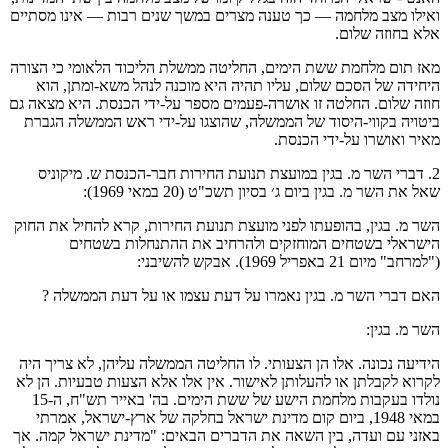
ואילו מצב מלחמה — כך טענה מצרים במשך שנים רבות — אינו מסתיים
אלא בחוזה שלום.
מאז תום מלחמת ששת הימים, החליטה ממשלת הליכוד הלאומי כי הצורה
היחידה של הסכם שלום, עליו תהיה היא מוכנה לנהל משא-ומתן, הוא
חוזה שלום. החלטה זו אושרה-פעמים מספר על-ידי הכנסת. היא מצאה גם
ביטויה בקווי-היסוד של הממשלה, שהוצגו על-ידי ראש הממשלה הגברת
מאיר ואושרו על-ידי הכנסת.
2. דברי השר מ. בגין במועצת תנועת החירות חבר-הכנסת ש. מיקוניס
שאל את השר מ. בגין ביום ג׳ בסיון תשכ"ט (20 במאי 1969):
השר מ. בגין, בהופעתו לפני מועצת תנועת החירות, קרא להחיל את החוק
הישראלי בשטחים המוחזקים ולהרחיב את ההתנחלות בשטחים
("למרחב" מיום 21 באפריל 1969). אבקש להשיבני:
האם דברי השר מ. בגין נאמרו על דעת עצמו או על דעת הממשלה ?
השר מ. בגין:
הידיעה נכונה. אלו הן הצעותי. לו החליטה הממשלה עליהן, לא צריך היה
לקרוא לקבלתן או להעלותן לאישור. אין אלו אלא הצעות טבעיות. הן לא
נולדו בעקבות מלחמת הישע של ששת הימים. בה' באייר תש"ח, ה-15
במאי 1948, ביום קום מדינת ישראל בחלקה של ארץ-ישראל, אמרתי
באזני עם ועדה, בין השאה את הדברים הבאים: "מדינת ישראל קמה. אך