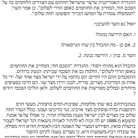
ההגדרה האמריקנית שרצוי שישראל תחתום עם הצדדים הלוחמים בה על
הסכם חוזי, המחייב את החותמים באופן הדרי לשלום". כן אמר השר:
"הממשלה עומדת על המושג הברור והפשוט: חוזה שלום".
יואיל נא השר להשיבני:
ו. האם הידיעה נכונה?
2. אם כן - מה ההבדל בין שתי הגרסאות?
השר מ. בגין: ו. הידיעה נכונה. 2.
ההבדל הוא מהותי ויסודי. ההגדרה "הסכם חוזי, המחייב את החותמים
באופן הדדי לשלום", הולמת גם את הסכמי שביתת- הנשק ברודוס.
ההסכמים ההם היו חוזיים: הם נחתמו על-ידי ישראל מצד אחד ועל- ידי כל
אחת מן המדינות, מצרים, סוריה, לבנון וירדן מצד שני. הם חייבו בסעיפים
מיוחדים ובמלים מפורשות את החותמים לשלום. ולאן הוליכו הסכמי רודוס
?
בעקבותיהם באו שתי מלחמות, שפיכות-דמים מתמדת, מעשי הרס
ותוקפנות בלתי-פוסקים מצד אויבינו, נגד מדינתנו ועמנו. בגלל העדר חוזה
שלום בין מצרים לבין ישראל טענה ממשלת קהיר, כי אפילו על-פי אמנת
קושטא מ-1888 יש לה זכות לא להתיר לאניות נושאות דגל ישראלי לעבור
בתעלת סואץ. הפירוש המצרי של האמנה הבין-לאומית ההיא היה מסולף,
אך עובדה רבת-משמעות היא, כי מצרים טענה לקיום ההסגר
האנטי-ישראלי המיוחד הזה בגלל קיומו של מצב מלחמה בין שתי המדינות,