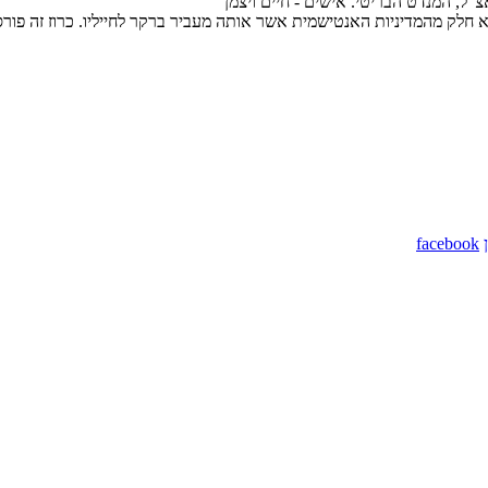
ל, המנדט הבריטי. אישים - חיים ויצמן
חלק מהמדיניות האנטישמית אשר אותה מעביר ברקר לחייליו. כרוז זה פורסם ב
facebook