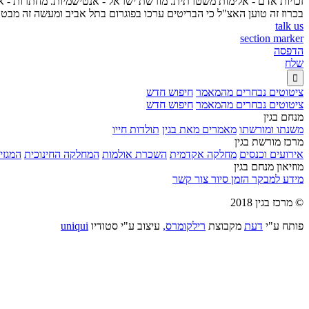
זכויות אדם - אלימות משטרתית. מורשת ישראל - אנטישמיות. מחתרות - אצ"
בכרוז זה טוען האצ"ל כי הבריטים ערכו בפוגרום בתל אביב ומעשה זה מבטא 
talk us
section marker
הדפסה
שלח

ציטוטים נבחרים מהמאמר
חיפוש חדש
ציטוטים נבחרים מהמאמר
חיפוש חדש
מנחם בגין
משנתו ומורשתו
מאמרים מאת בגין
תולדות חייו
מרכז מורשת בגין
אירועים וכנסים
מחלקה אקדמית
השכרת אולמות
המחלקה החינוכית
המגזין
מוזיאון מנחם בגין
מידע למבקר
הזמן סיור
צור קשר
© מרכז בגין 2018
פותח ע"י
דעת
מקבוצת
רילקומרס,
עיצוב ע"י סטודיו
uniqui