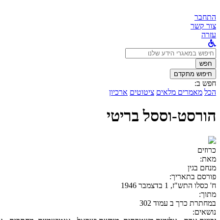
התחבר
צור קשר
עזרה
לחפש
ב:
חפש
חיפוש מתקדם
חפש ב:
הכל
מאמרים מלאים
ציטוטים
ארכיון
הורסט-וססל בריטי
כרוזים
מאת:
מנחם בגין
פורסם בתאריך:
ח' כסלו התש"ז, 1 בדצמבר 1946
מתוך:
במחתרת כרך ב עמוד 302
נושאים: