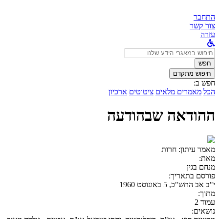
התחבר
צור קשר
עזרה
לחפש
ב:
חפש
חיפוש מתקדם
חפש ב:
הכל
מאמרים מלאים
ציטוטים
ארכיון
ההודאה שבהודעה
מאמר עיתון:
חרות
מאת:
מנחם בגין
פורסם בתאריך:
י"ב אב התש"כ, 5 באוגוסט 1960
מתוך:
עמוד 2
נושאים: