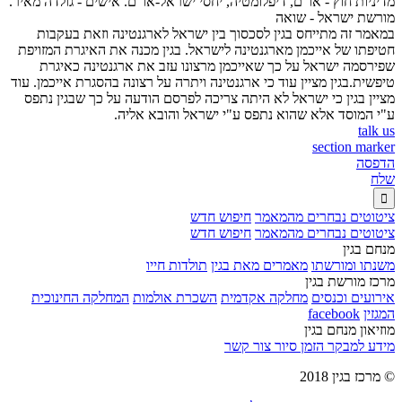
מדיניות חוץ - או"ם, דיפלומטיה, יחסי ישראל-או"ם. אישים - גולדה מאיר.
מורשת ישראל - שואה
במאמר זה מתייחס בגין לסכסוך בין ישראל לארגנטינה וזאת בעקבות
חטיפתו של אייכמן מארגנטינה לישראל. בגין מכנה את האיגרת המזויפת
שפירסמה ישראל על כך שאייכמן מרצונו עזב את ארגנטינה כאיגרת
טיפשית.בגין מציין עוד כי ארגנטינה ויתרה על רצונה בהסגרת אייכמן. עוד
מציין בגין כי ישראל לא היתה צריכה לפרסם הודעה על כך שבגין נתפס
ע"י המוסד אלא שהוא נתפס ע"י ישראל והובא אליה.
talk us
section marker
הדפסה
שלח

ציטוטים נבחרים מהמאמר
חיפוש חדש
ציטוטים נבחרים מהמאמר
חיפוש חדש
מנחם בגין
משנתו ומורשתו
מאמרים מאת בגין
תולדות חייו
מרכז מורשת בגין
אירועים וכנסים
מחלקה אקדמית
השכרת אולמות
המחלקה החינוכית
המגזין
facebook
מוזיאון מנחם בגין
מידע למבקר
הזמן סיור
צור קשר
© מרכז בגין 2018