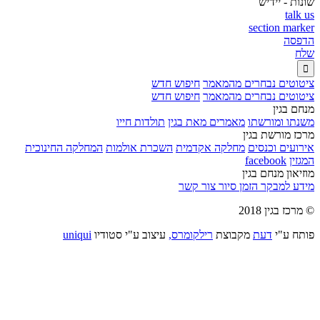
שונות - יידיש
talk us
section marker
הדפסה
שלח

ציטוטים נבחרים מהמאמר
חיפוש חדש
ציטוטים נבחרים מהמאמר
חיפוש חדש
מנחם בגין
משנתו ומורשתו
מאמרים מאת בגין
תולדות חייו
מרכז מורשת בגין
אירועים וכנסים
מחלקה אקדמית
השכרת אולמות
המחלקה החינוכית
המגזין
facebook
מוזיאון מנחם בגין
מידע למבקר
הזמן סיור
צור קשר
© מרכז בגין 2018
פותח ע"י
דעת
מקבוצת
רילקומרס,
עיצוב ע"י סטודיו
uniqui