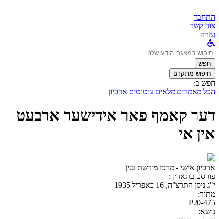
התחבר
צור קשר
עזרה
לחפש
ב:
חפש
חיפוש מתקדם
חפש ב:
הכל
מאמרים מלאים
ציטוטים
ארכיון
דער קאמף פאר אידישער ארבעט
אין אי
ארכיון אישי - מרכז מורשת בגין
פורסם בתאריך:
י"ג ניסן התרצ"ה, 16 באפריל 1935
מתוך:
P20-475
נושא: